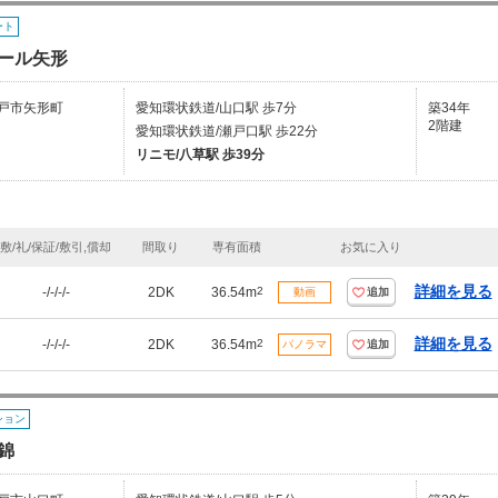
ート
ール矢形
戸市矢形町
愛知環状鉄道/山口駅 歩7分
築34年
2階建
愛知環状鉄道/瀬戸口駅 歩22分
リニモ/八草駅 歩39分
敷/礼/保証/敷引,償却
間取り
専有面積
お気に入り
詳細を見る
-/-/-/-
2DK
36.54m
2
動画
追加
詳細を見る
-/-/-/-
2DK
36.54m
2
パノラマ
追加
ション
錦