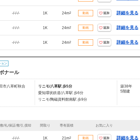
詳細を見る
-/-/-/-
1K
24m
2
動画
追加
詳細を見る
-/-/-/-
1K
24m
2
動画
追加
詳細を見る
-/-/-/-
1K
24m
2
動画
追加
ション
ボナール
田市八草町秋合
リニモ/八草駅 歩5分
築38年
5階建
愛知環状鉄道/八草駅 歩6分
リニモ/陶磁資料館南駅 歩9分
敷/礼/保証/敷引,償却
間取り
専有面積
お気に入り
詳細を見る
-/-/-/-
1K
21m
2
動画
追加