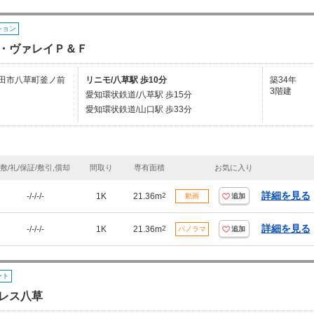
ション
・ヴァレイＰ＆Ｆ
田市八草町釜ノ前
リニモ/八草駅 歩10分
築34年
3階建
愛知環状鉄道/八草駅 歩15分
愛知環状鉄道/山口駅 歩33分
敷/礼/保証/敷引,償却
間取り
専有面積
お気に入り
詳細を見る
-/-/-/-
1K
21.36m
2
動画
追加
詳細を見る
-/-/-/-
1K
21.36m
2
パノラマ
追加
ート
レス八草