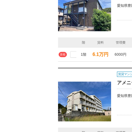
愛知県豊
階
賃料
管理費
6.1万円
1階
6000円
新着
賃貸マン
アメニ
愛知県豊