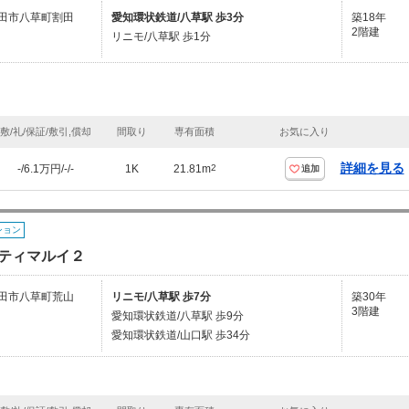
田市八草町割田
愛知環状鉄道/八草駅 歩3分
築18年
2階建
リニモ/八草駅 歩1分
敷/礼/保証/敷引,償却
間取り
専有面積
お気に入り
詳細を見る
-/6.1万円/-/-
1K
21.81m
2
追加
ション
ティマルイ２
田市八草町荒山
リニモ/八草駅 歩7分
築30年
3階建
愛知環状鉄道/八草駅 歩9分
愛知環状鉄道/山口駅 歩34分