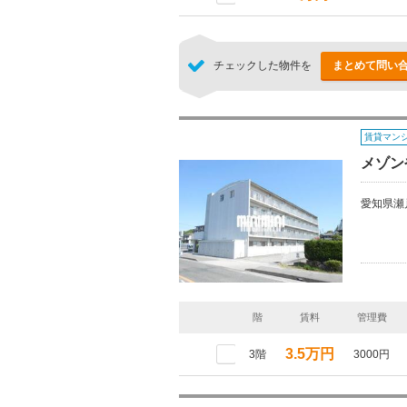
チェックした物件を
まとめて問い
賃貸マン
メゾン
愛知県瀬
階
賃料
管理費
3.5万円
3階
3000円