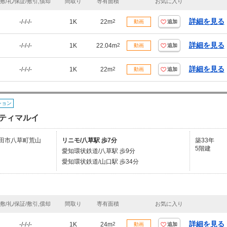
敷/礼/保証/敷引,償却
間取り
専有面積
お気に入り
詳細を見る
-/-/-/-
1K
22m
2
動画
追加
詳細を見る
-/-/-/-
1K
22.04m
2
動画
追加
詳細を見る
-/-/-/-
1K
22m
2
動画
追加
ション
ティマルイ
田市八草町荒山
リニモ/八草駅 歩7分
築33年
5階建
愛知環状鉄道/八草駅 歩9分
愛知環状鉄道/山口駅 歩34分
敷/礼/保証/敷引,償却
間取り
専有面積
お気に入り
詳細を見る
-/-/-/-
1K
24m
2
動画
追加