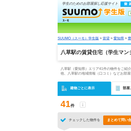
学生のためのお部屋探し応援サイト
SUUMO（スーモ）学生版
>
賃貸
>
愛知県
>
八草駅の賃貸住宅（学生マン
八草駅（愛知県）エリア41件の物件をご紹
他、八草駅の地域情報（口コミ）などお部屋
建物ごとに表示
部屋
41
件
チェックした物件を
まとめて問い