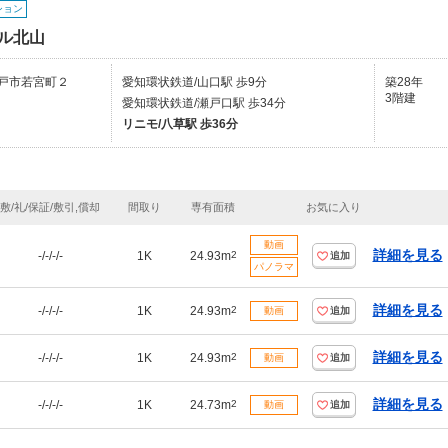
ション
ル北山
戸市若宮町２
愛知環状鉄道/山口駅 歩9分
築28年
3階建
愛知環状鉄道/瀬戸口駅 歩34分
リニモ/八草駅 歩36分
敷/礼/保証/敷引,償却
間取り
専有面積
お気に入り
動画
詳細を見る
-/-/-/-
1K
24.93m
2
追加
パノラマ
詳細を見る
-/-/-/-
1K
24.93m
2
動画
追加
詳細を見る
-/-/-/-
1K
24.93m
2
動画
追加
詳細を見る
-/-/-/-
1K
24.73m
2
動画
追加