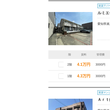
賃貸アパ
ルミエ
愛知県瀬
階
賃料
管理費
4.1万円
2階
3000円
4.3万円
1階
3000円
賃貸マン
Ａｒｔ