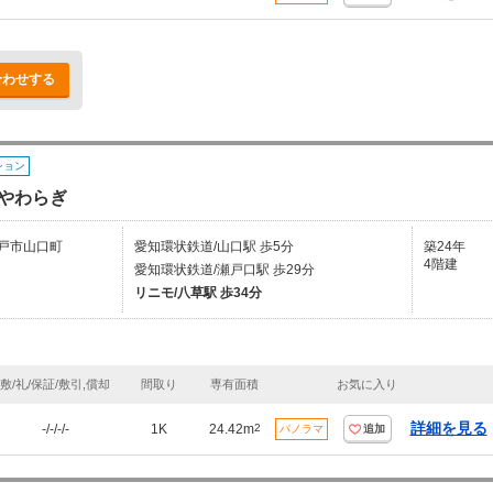
合わせする
ション
やわらぎ
戸市山口町
愛知環状鉄道/山口駅 歩5分
築24年
4階建
愛知環状鉄道/瀬戸口駅 歩29分
リニモ/八草駅 歩34分
敷/礼/保証/敷引,償却
間取り
専有面積
お気に入り
詳細を見る
-/-/-/-
1K
24.42m
2
パノラマ
追加