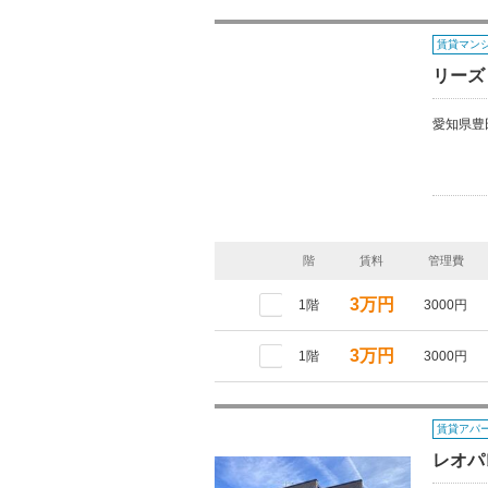
賃貸マン
リーズ
愛知県豊
階
賃料
管理費
3万円
1階
3000円
3万円
1階
3000円
賃貸アパ
レオパ