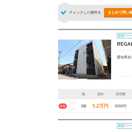
チェックした物件を
まとめて問い
賃貸アパ
REGA
愛知県名
階
賃料
管理費
5.2万円
3階
3000円
新着
賃貸アパ