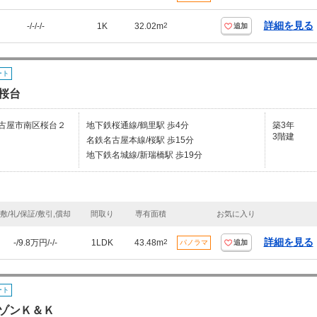
詳細を見る
-/-/-/-
1K
32.02m
2
追加
ート
桜台
古屋市南区桜台２
地下鉄桜通線/鶴里駅 歩4分
築3年
3階建
名鉄名古屋本線/桜駅 歩15分
地下鉄名城線/新瑞橋駅 歩19分
敷/礼/保証/敷引,償却
間取り
専有面積
お気に入り
詳細を見る
-/9.8万円/-/-
1LDK
43.48m
2
パノラマ
追加
ート
ゾンＫ＆Ｋ