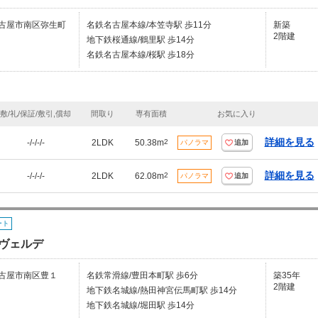
古屋市南区弥生町
名鉄名古屋本線/本笠寺駅 歩11分
新築
2階建
地下鉄桜通線/鶴里駅 歩14分
名鉄名古屋本線/桜駅 歩18分
敷/礼/保証/敷引,償却
間取り
専有面積
お気に入り
詳細を見る
-/-/-/-
2LDK
50.38m
2
パノラマ
追加
詳細を見る
-/-/-/-
2LDK
62.08m
2
パノラマ
追加
ート
ヴェルデ
古屋市南区豊１
名鉄常滑線/豊田本町駅 歩6分
築35年
2階建
地下鉄名城線/熱田神宮伝馬町駅 歩14分
地下鉄名城線/堀田駅 歩14分