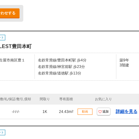
合わせする
ート
LEST豊田本町
古屋市南区豊１
名鉄常滑線/豊田本町駅 歩4分
築9年
3階建
名鉄常滑線/神宮前駅 歩23分
名鉄常滑線/道徳駅 歩13分
敷/礼/保証/敷引,償却
間取り
専有面積
お気に入り
詳細を見る
-/-/-/-
1K
24.43m
2
動画
追加
ート