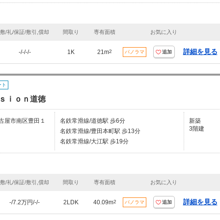
敷/礼/保証/敷引,償却
間取り
専有面積
お気に入り
詳細を見る
-/-/-/-
1K
21m
2
パノラマ
追加
ート
ｓｉｏｎ道徳
古屋市南区豊田１
名鉄常滑線/道徳駅 歩6分
新築
3階建
名鉄常滑線/豊田本町駅 歩13分
名鉄常滑線/大江駅 歩19分
敷/礼/保証/敷引,償却
間取り
専有面積
お気に入り
詳細を見る
-/7.2万円/-/-
2LDK
40.09m
2
パノラマ
追加