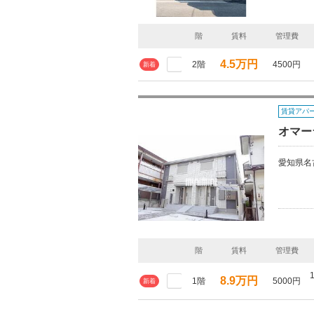
階
賃料
管理費
4.5万円
2階
4500円
新着
賃貸アパ
オマー
愛知県名
階
賃料
管理費
8.9万円
1階
5000円
新着