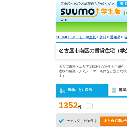
学生のためのお部屋探し応援サイト
SUUMO（スーモ）学生版
>
賃貸
>
愛知県
>
名古屋市南区の賃貸住宅（学
名古屋市南区エリア1352件の物件をご紹
建物の種類・人気テーマ・条件など豊富な検
ます。
建物ごとに表示
部屋
1352
件
チェックした物件を
まとめて問い