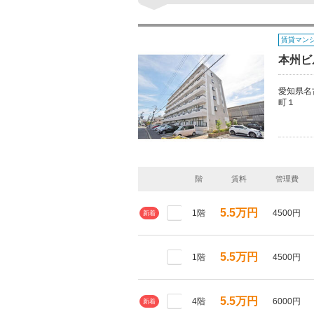
賃貸マン
本州ビル
愛知県名
町１
階
賃料
管理費
5.5万円
1階
4500円
新着
5.5万円
1階
4500円
5.5万円
4階
6000円
新着