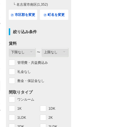
└ 名古屋市南区(1,352)
市区郡を変更
町名を変更
絞り込み条件
賃料
〜
管理費・共益費込み
礼金なし
敷金・保証金なし
間取りタイプ
ワンルーム
1K
1DK
1LDK
2K
2DK
2LDK