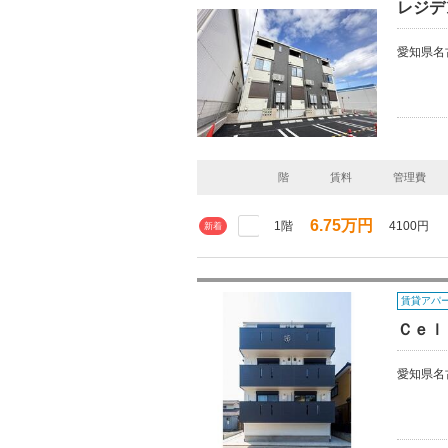
レジデ
愛知県名
階
賃料
管理費
6.75万円
1階
4100円
新着
賃貸アパ
Ｃｅｌ
愛知県名