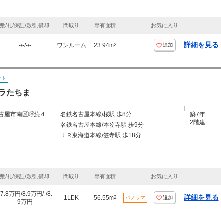
敷/礼/保証/敷引,償却
間取り
専有面積
お気に入り
詳細を見る
-/-/-/-
ワンルーム
23.94m
2
追加
ート
ラたちま
古屋市南区呼続４
名鉄名古屋本線/桜駅 歩8分
築7年
2階建
名鉄名古屋本線/本笠寺駅 歩9分
ＪＲ東海道本線/笠寺駅 歩18分
敷/礼/保証/敷引,償却
間取り
専有面積
お気に入り
17.8万円/8.9万円/-/8.
詳細を見る
1LDK
56.55m
2
パノラマ
追加
9万円