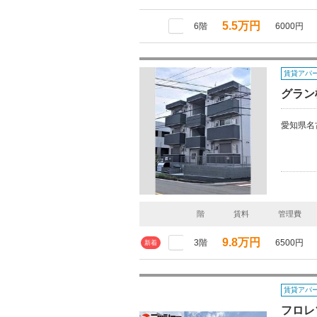
5.5万円
6階
6000円
賃貸アパ
グラン
愛知県名
階
賃料
管理費
9.8万円
3階
6500円
新着
賃貸アパ
フロレ