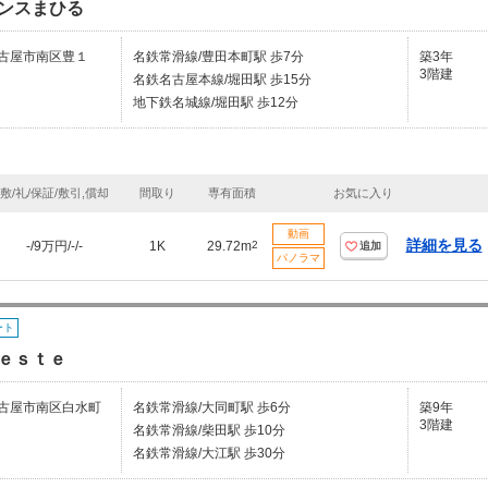
ンスまひる
古屋市南区豊１
名鉄常滑線/豊田本町駅 歩7分
築3年
3階建
名鉄名古屋本線/堀田駅 歩15分
地下鉄名城線/堀田駅 歩12分
敷/礼/保証/敷引,償却
間取り
専有面積
お気に入り
動画
詳細を見る
-/9万円/-/-
1K
29.72m
2
追加
パノラマ
ート
ｅｓｔｅ
古屋市南区白水町
名鉄常滑線/大同町駅 歩6分
築9年
3階建
名鉄常滑線/柴田駅 歩10分
名鉄常滑線/大江駅 歩30分