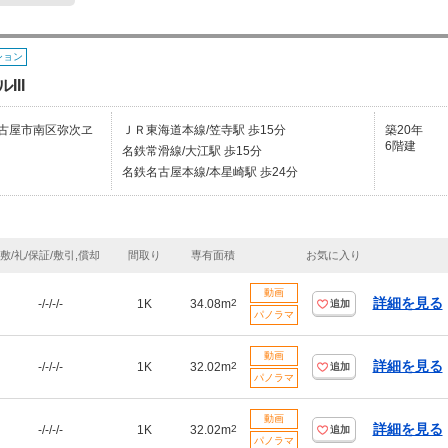
ション
III
古屋市南区弥次ヱ
ＪＲ東海道本線/笠寺駅 歩15分
築20年
6階建
名鉄常滑線/大江駅 歩15分
名鉄名古屋本線/本星崎駅 歩24分
敷/礼/保証/敷引,償却
間取り
専有面積
お気に入り
動画
詳細を見る
-/-/-/-
1K
34.08m
2
追加
パノラマ
動画
詳細を見る
-/-/-/-
1K
32.02m
2
追加
パノラマ
動画
詳細を見る
-/-/-/-
1K
32.02m
2
追加
パノラマ