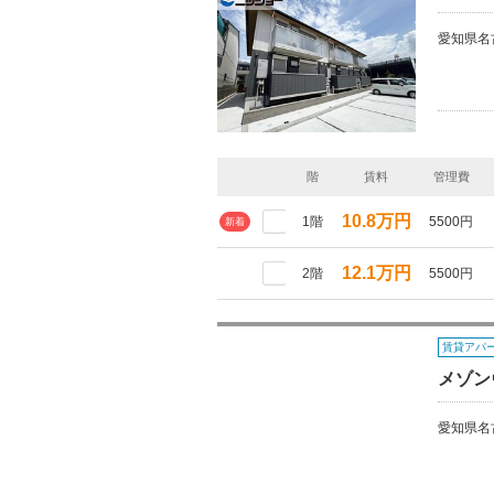
愛知県名
階
賃料
管理費
10.8万円
1階
5500円
新着
12.1万円
2階
5500円
賃貸アパ
メゾン
愛知県名