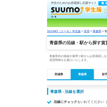
学生のためのお部屋探し応援サイト
SUUMO（スーモ）学生版
>
賃貸
>
青森県
> 
青森県の沿線・駅から探す賃
青森県内の路線や最寄り駅からお部屋探しをす
賃貸情報をお届けいたします。
宮城県
青森県
岩
青森県 - 沿線を選択
沿線にチェック
をいれてください