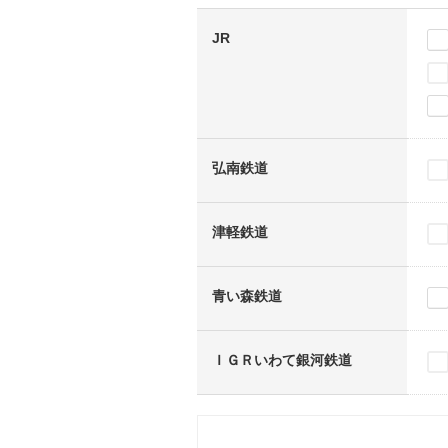
JR
弘南鉄道
津軽鉄道
青い森鉄道
ＩＧＲいわて銀河鉄道