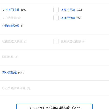
ＪＲ奥羽本線
ＪＲ八戸線
(102)
(102)
ＪＲ大湊線
ＪＲ津軽線
(0)
(99)
北海道新幹線
(6)
弘南鉄道大鰐線
弘南鉄道弘南線
(0)
(0)
津軽鉄道
(0)
青い森鉄道
(143)
いわて銀河鉄道線
(0)
チェックした沿線の駅を絞り込む