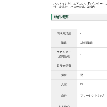
バストイレ別、エアコン、TVインター
付、家具付、バス停徒歩3分以内
物件概要
間取り詳細
-
階建
1階/2階建
エネルギー
-
消費性能
目安光熱費
-
損保
要
入居
即
条件
フリーレント1ヶ月
SUUMO