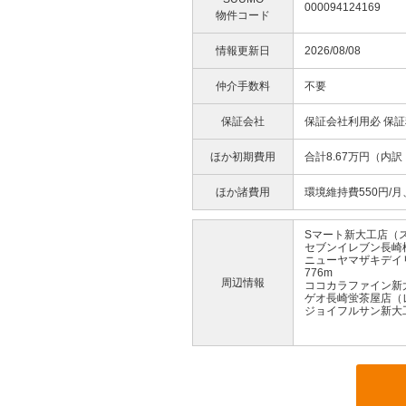
000094124169
物件コード
情報更新日
2026/08/08
仲介手数料
不要
保証会社
保証会社利用必 保証
ほか初期費用
合計8.67万円（内
ほか諸費用
環境維持費550円/月
Sマート新大工店（ス
セブンイレブン長崎
ニューヤマザキデイ
776m
周辺情報
ココカラファイン新
ゲオ長崎蛍茶屋店（レ
ジョイフルサン新大工