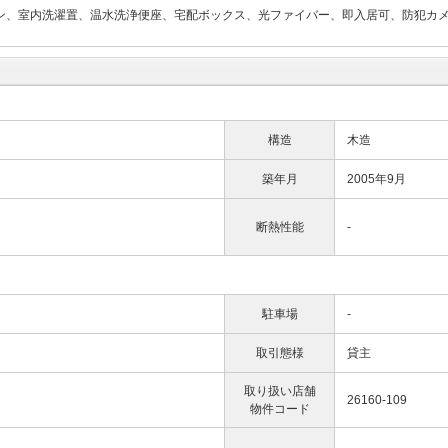
ホン、室内洗濯置、温水洗浄便座、宅配ボックス、光ファイバー、即入居可、防犯カ
構造
木造
築年月
2005年9月
断熱性能
-
駐車場
-
取引態様
貸主
取り扱い店舗
26160-109
物件コード