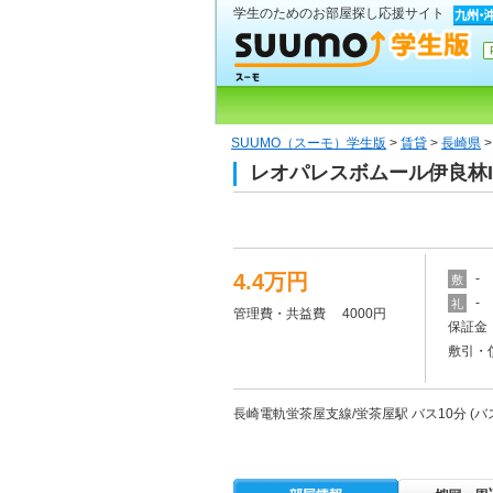
学生のためのお部屋探し応援サイト
SUUMO（スーモ）学生版
>
賃貸
>
長崎県
レオパレスボムール伊良林II
4.4万円
-
敷
-
礼
管理費・共益費 4000円
保証金 
敷引・
長崎電軌蛍茶屋支線/蛍茶屋駅 バス10分 (バス