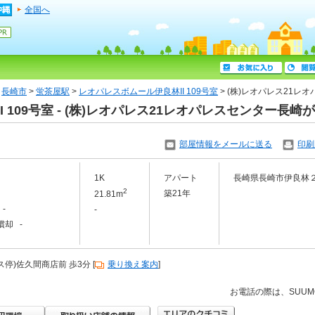
全国へ
>
長崎市
>
蛍茶屋駅
>
レオパレスボムール伊良林II 109号室
> (株)レオパレス21
 109号室 - (株)レオパレス21レオパレスセンター長
部屋情報をメールに送る
印刷
1K
アパート
長崎県長崎市伊良林
2
築21年
21.81m
-
-
償却 -
停)佐久間商店前 歩3分 [
乗り換え案内
]
お電話の際は、SUU