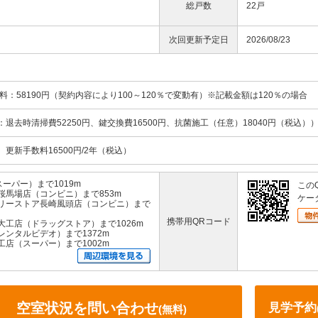
総戸数
22戸
次回更新予定日
2026/08/23
料：58190円（契約内容により100～120％で変動有）※記載金額は120％の場合
訳：退去時清掃費52250円、鍵交換費16500円、抗菌施工（任意）18040円（税込）
、更新手数料16500円/2年（税込）
ーパー）まで1019m
この
桜馬場店（コンビニ）まで853m
ケー
リーストア長崎風頭店（コンビニ）まで
携帯用QRコード
大工店（ドラッグストア）まで1026m
ンタルビデオ）まで1372m
店（スーパー）まで1002m
空室状況を問い合わせ
見学予約
(無料)