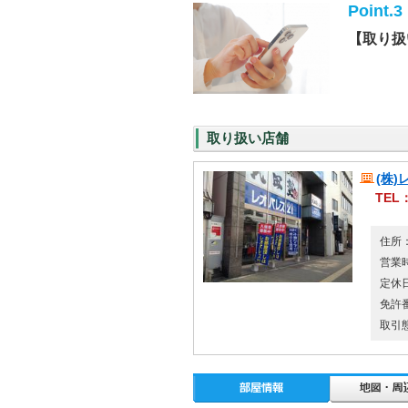
Point.3
【取り扱
取り扱い店舗
(株
TEL：
住所：
営業時
定休
免許
取引