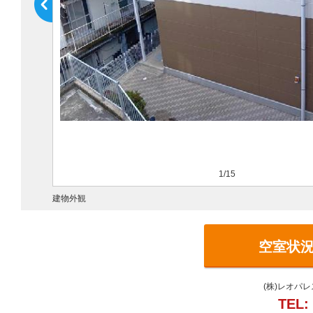
1/15
建物外観
空室状
(株)レオパ
TEL: