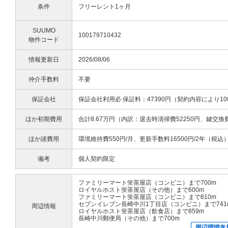
条件
フリーレント1ヶ月
SUUMO
100179710432
物件コード
情報更新日
2026/08/06
仲介手数料
不要
保証会社
保証会社利用必 保証料：47390円（契約内容により10
ほか初期費用
合計8.67万円（内訳：退去時清掃費52250円、鍵交換
ほか諸費用
環境維持費550円/月、更新手数料16500円/2年（税込
備考
個人契約限定
ファミリーマート蛍茶屋店（コンビニ）まで700m
ロイヤルホスト蛍茶屋店（その他）まで600m
ファミリーマート蛍茶屋店（コンビニ）まで810m
セブンイレブン長崎中川1丁目店（コンビニ）まで741
周辺情報
ロイヤルホスト蛍茶屋店（飲食店）まで859m
長崎中川郵便局（その他）まで700m