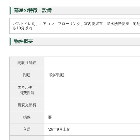
部屋の特徴・設備
バストイレ別、エアコン、フローリング、室内洗濯置、温水洗浄便座、宅
歩10分以内
物件概要
間取り詳細
-
階建
1階/2階建
エネルギー
-
消費性能
目安光熱費
-
損保
要
入居
'26年9月上旬