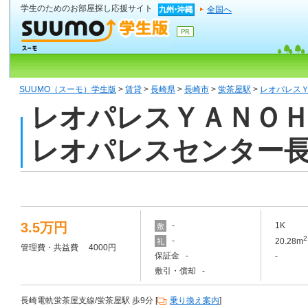
学生のためのお部屋探し応援サイト
全国へ
SUUMO（スーモ）学生版
>
賃貸
>
長崎県
>
長崎市
>
蛍茶屋駅
>
レオパレス
レオパレスＹＡＮＯＨＩ
レオパレスセンター
3.5万円
-
1K
敷
2
-
20.28m
礼
管理費・共益費 4000円
保証金 -
-
敷引・償却 -
長崎電軌蛍茶屋支線/蛍茶屋駅 歩9分 [
乗り換え案内
]