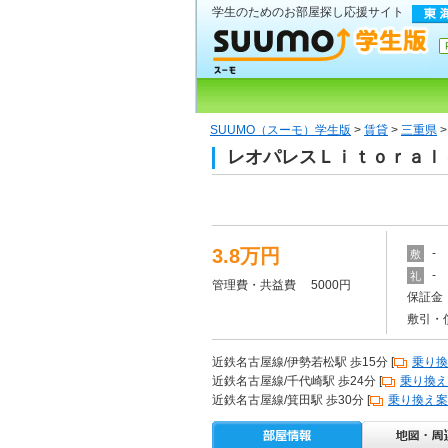
学生のためのお部屋探し応援サイト
SUUMO（スーモ）学生版
>
賃貸
>
三重県
レオパレスＬｉｔｏｒａｌｅ
3.8万円
-
敷
-
礼
管理費・共益費 5000円
保証金 
敷引・
近鉄名古屋線/伊勢若松駅 歩15分 [
乗り換
近鉄名古屋線/千代崎駅 歩24分 [
乗り換え
近鉄名古屋線/箕田駅 歩30分 [
乗り換え案