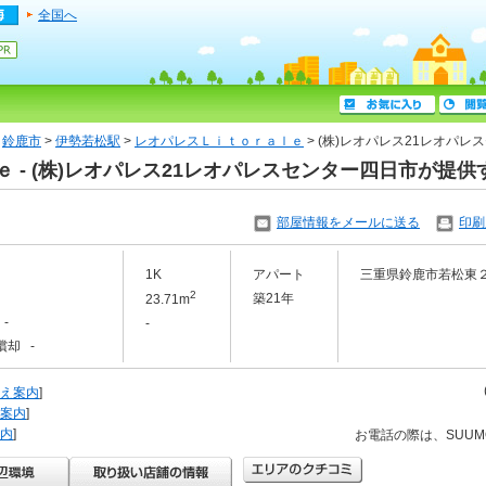
全国へ
>
鈴鹿市
>
伊勢若松駅
>
レオパレスＬｉｔｏｒａｌｅ
> (株)レオパレス21レオパ
 - (株)レオパレス21レオパレスセンター四日市が提
部屋情報をメールに送る
印刷
1K
アパート
三重県鈴鹿市若松東
2
築21年
23.71m
-
-
償却 -
え案内
]
案内
]
内
]
お電話の際は、SUU