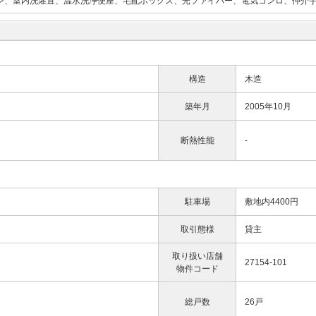
ホン、室内洗濯置、温水洗浄便座、宅配ボックス、光ファイバー、電気コンロ、仲介
構造
木造
築年月
2005年10月
断熱性能
-
駐車場
敷地内4400円
取引態様
貸主
取り扱い店舗
27154-101
物件コード
総戸数
26戸