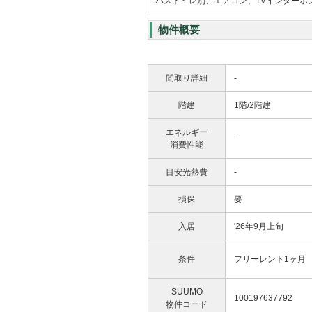
バストイレ別、エアコン、TVインター
物件概要
間取り詳細
-
階建
1階/2階建
エネルギー
-
消費性能
目安光熱費
-
損保
要
入居
'26年9月上旬
条件
フリーレント1ヶ月
SUUMO
100197637792
物件コード