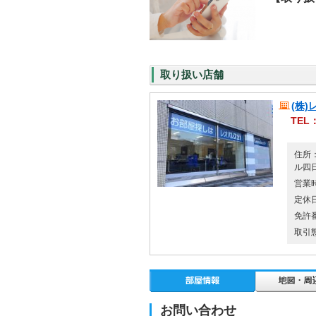
取り扱い店舗
(株
TEL：
住所：
ル四
営業時
定休
免許
取引
お問い合わせ