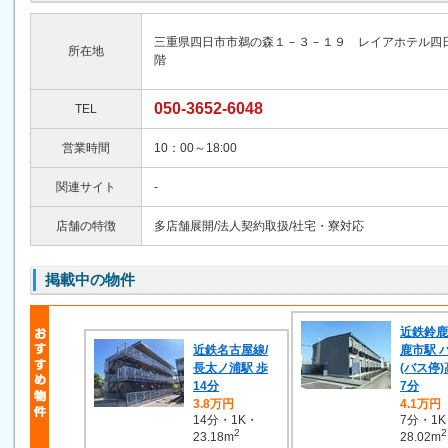
三重県四日市市鵜の森１－３－１９ レイアホテル四
所在地
階
050-3652-6048
TEL
営業時間
10：00～18:00
関連サイト
-
店舗の特徴
多店舗展開/法人契約取扱/社宅・寮対応
掲載中の物件
近鉄鈴鹿
近鉄名古屋線/
鹿市駅 
長太ノ浦駅 歩
(バス停)
14分
7分
3.8万円
4.1万円
14分・1K・
7分・1
2
2
23.18m
28.02m