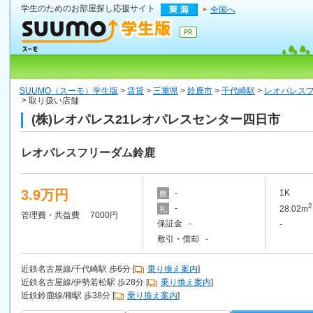
学生のためのお部屋探し応援サイト
全国へ
SUUMO（スーモ）学生版
>
賃貸
>
三重県
>
鈴鹿市
>
千代崎駅
>
レオパレス
> 取り扱い店舗
(株)レオパレス21レオパレスセンター四日市
レオパレスフリーダム鈴鹿
3.9万円
-
1K
敷
2
-
28.02m
礼
管理費・共益費 7000円
保証金 -
-
敷引・償却 -
近鉄名古屋線/千代崎駅 歩6分 [
乗り換え案内
]
近鉄名古屋線/伊勢若松駅 歩28分 [
乗り換え案内
]
近鉄鈴鹿線/柳駅 歩38分 [
乗り換え案内
]