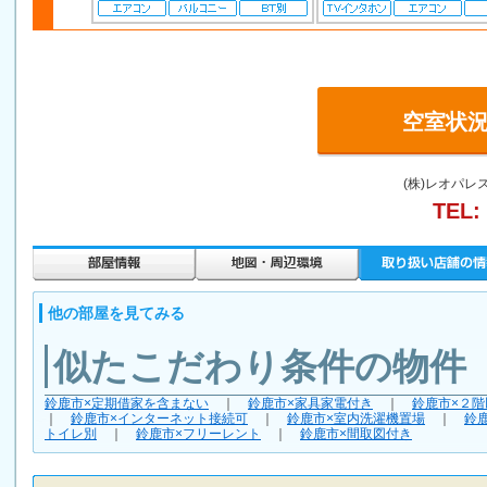
空室状
(株)レオパレ
TEL:
他の部屋を見てみる
似たこだわり条件の物件
鈴鹿市×定期借家を含まない
｜
鈴鹿市×家具家電付き
｜
鈴鹿市×２階
｜
鈴鹿市×インターネット接続可
｜
鈴鹿市×室内洗濯機置場
｜
鈴
トイレ別
｜
鈴鹿市×フリーレント
｜
鈴鹿市×間取図付き