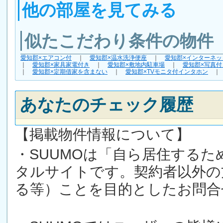
他の部屋を見てみる
似たこだわり条件の物件
愛知郡×エアコン付
｜
愛知郡×温水洗浄便座
｜
愛知郡×インターネッ
｜
愛知郡×家具家電付き
｜
愛知郡×敷地内駐車場
｜
愛知郡×写真付
｜
愛知郡×定期借家を含まない
｜
愛知郡×TVモニタ付インタホン
あなたのチェック履歴
【掲載物件情報について】
・SUUMOは「自ら居住する
タルサイトです。契約者以外の
る等）ことを目的としたお問合