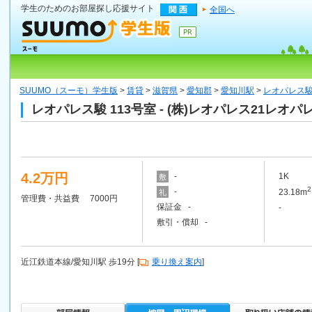
学生のためのお部屋探し応援サイト
全国へ
SUUMO（スーモ）学生版
>
賃貸
>
滋賀県
>
愛知郡
>
愛知川駅
>
レオパレス駿 
レオパレス駿 113号室 - (株)レオパレス21
4.2万円
-
1K
敷
2
-
23.18m
礼
管理費・共益費 7000円
保証金 -
-
敷引・償却 -
近江鉄道本線/愛知川駅 歩19分 [
乗り換え案内
]