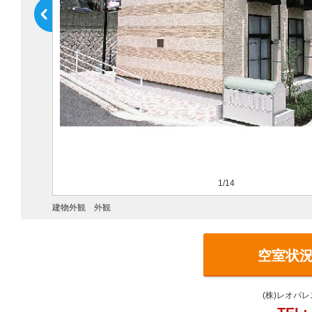
1/14
建物外観 外観
空室状
(株)レオパ