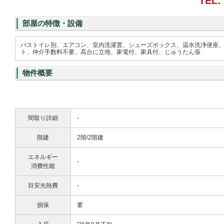
TEL:
部屋の特徴・設備
バストイレ別、エアコン、室内洗濯置、シューズボックス、温水洗浄便座
ト、仲介手数料不要、高台に立地、家電付、家具付、じゅうたん張
物件概要
間取り詳細
-
階建
2階/2階建
エネルギー
-
消費性能
目安光熱費
-
損保
要