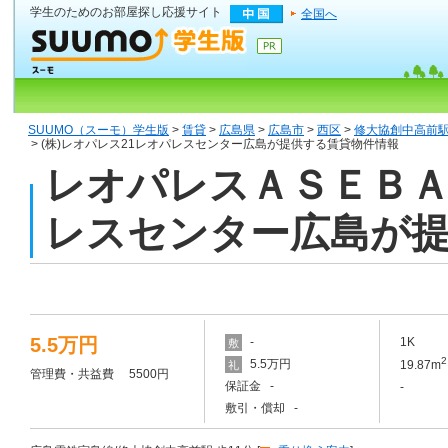
学生のためのお部屋探し応援サイト
全国へ
SUUMO（スーモ）学生版
>
賃貸
>
広島県
>
広島市
>
西区
>
修大協創中高前
> (株)レオパレス21レオパレスセンター広島が提供する賃貸物件情報
レオパレスＡＳＥＢＡII
レスセンター広島が
5.5万円
-
1K
敷
2
5.5万円
19.87m
礼
管理費・共益費 5500円
保証金 -
-
敷引・償却 -