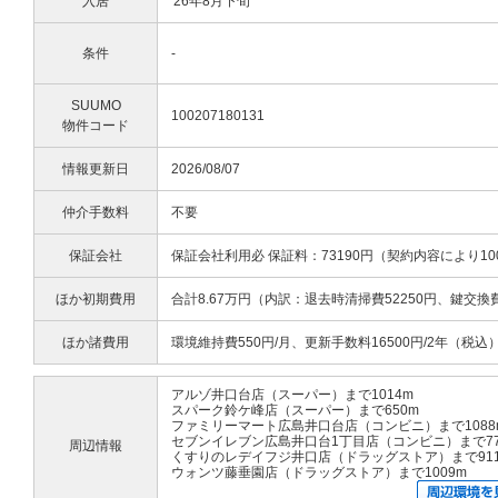
入居
'26年8月下旬
条件
-
SUUMO
100207180131
物件コード
情報更新日
2026/08/07
仲介手数料
不要
保証会社
保証会社利用必 保証料：73190円（契約内容により10
ほか初期費用
合計8.67万円（内訳：退去時清掃費52250円、鍵交換
ほか諸費用
環境維持費550円/月、更新手数料16500円/2年（税込
アルゾ井口台店（スーパー）まで1014m
スパーク鈴ケ峰店（スーパー）まで650m
ファミリーマート広島井口台店（コンビニ）まで1088
セブンイレブン広島井口台1丁目店（コンビニ）まで77
周辺情報
くすりのレデイフジ井口店（ドラッグストア）まで91
ウォンツ藤垂園店（ドラッグストア）まで1009m