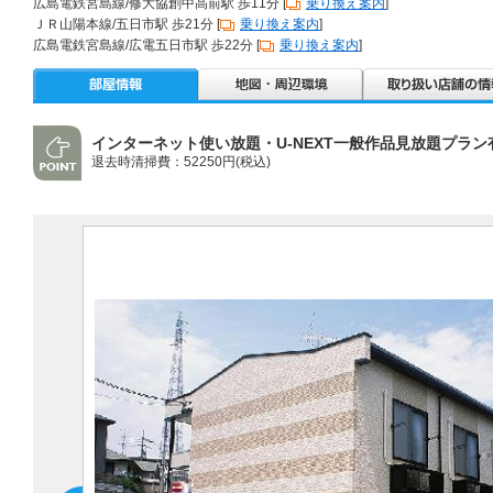
広島電鉄宮島線/修大協創中高前駅 歩11分 [
乗り換え案内
]
ＪＲ山陽本線/五日市駅 歩21分 [
乗り換え案内
]
広島電鉄宮島線/広電五日市駅 歩22分 [
乗り換え案内
]
インターネット使い放題・U-NEXT一般作品見放題プラン
退去時清掃費：52250円(税込)