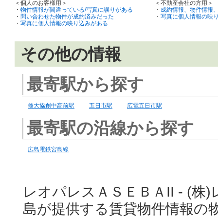
＜個人のお客様用＞
＜不動産会社の方用＞
・
物件情報が間違っている/写真に誤りがある
・
成約情報、物件情報
・
問い合わせた物件が成約済みだった
・
写真に個人情報の映
・
写真に個人情報の映り込みがある
その他の情報
最寄駅から探す
修大協創中高前駅
五日市駅
広電五日市駅
最寄駅の沿線から探す
広島電鉄宮島線
レオパレスＡＳＥＢＡII - (
島が提供する賃貸物件情報の