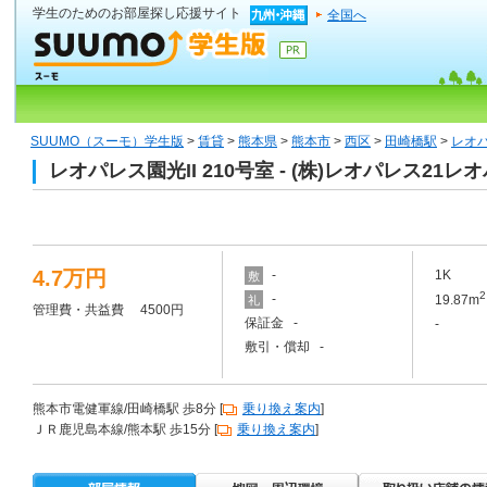
学生のためのお部屋探し応援サイト
全国へ
SUUMO（スーモ）学生版
>
賃貸
>
熊本県
>
熊本市
>
西区
>
田崎橋駅
>
レオパ
レオパレス園光II 210号室 - (株)レオパレス
4.7万円
-
1K
敷
2
-
19.87m
礼
管理費・共益費 4500円
保証金 -
-
敷引・償却 -
熊本市電健軍線/田崎橋駅 歩8分 [
乗り換え案内
]
ＪＲ鹿児島本線/熊本駅 歩15分 [
乗り換え案内
]