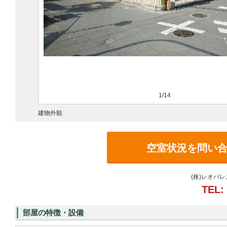
1/14
建物外観
空室状況を問い
(株)レオパ
TEL:
部屋の特徴・設備