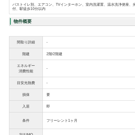
バストイレ別、エアコン、TVインターホン、室内洗濯置、温水洗浄便座、
付、駅徒歩10分以内
物件概要
間取り詳細
-
階建
2階/2階建
エネルギー
-
消費性能
目安光熱費
-
損保
要
入居
即
条件
フリーレント1ヶ月
SUUMO