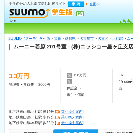
学生のためのお部屋探し応援サイト
全国へ
SUUMO（スーモ）学生版
>
賃貸
>
愛知県
>
名古屋市
>
名東区
>
上社駅
>
ムー
ムーニー若原 201号室 - (株)ニッショー星ヶ丘
3.3万円
6.6万円
1K
敷
2
-
19.44m
礼
管理費・共益費 2000円
保証金 -
西
敷引・償却 -
地下鉄東山線/上社駅 歩14分 [
乗り換え案内
]
地下鉄東山線/一社駅 歩19分 [
乗り換え案内
]
地下鉄東山線/本郷駅 歩22分 [
乗り換え案内
]