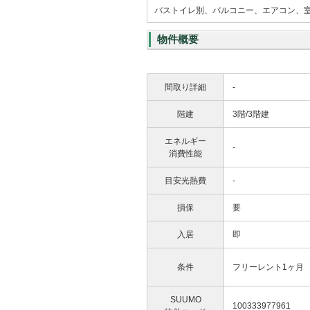
バストイレ別、バルコニー、エアコン、室
物件概要
間取り詳細
-
階建
3階/3階建
エネルギー
-
消費性能
目安光熱費
-
損保
要
入居
即
条件
フリーレント1ヶ月
SUUMO
100333977961