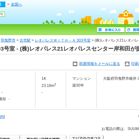
全国へ
>
羽曳野市
>
古市駅
>
レオパレスＷＩＴＨ－Ａ 303号室
> (株)レオパレス21レオ
03号室 - (株)レオパレス21レオパレスセンター岸和田
部屋情報をメールに送る
印刷
1K
マンション
大阪府羽曳野市碓井
2
築30年
23.18m
-
-
償却 -
内
]
お電話の際は、SUU