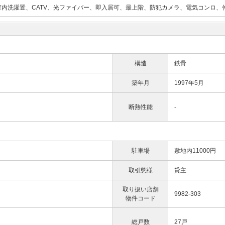
内洗濯置、CATV、光ファイバー、即入居可、最上階、防犯カメラ、電気コンロ、
構造
鉄骨
築年月
1997年5月
断熱性能
-
駐車場
敷地内11000円
取引態様
貸主
取り扱い店舗
9982-303
物件コード
総戸数
27戸