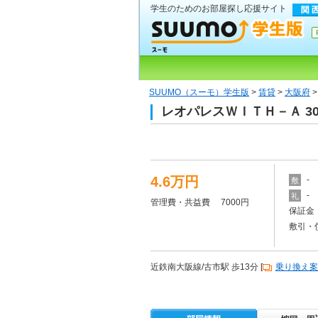
学生のためのお部屋探し応援サイト
SUUMO（スーモ）学生版
>
賃貸
>
大阪府
レオパレスＷＩＴＨ－Ａ 3
4.6万円
-
敷
-
礼
管理費・共益費 7000円
保証金 
敷引・
近鉄南大阪線/古市駅 歩13分 [
乗り換え案