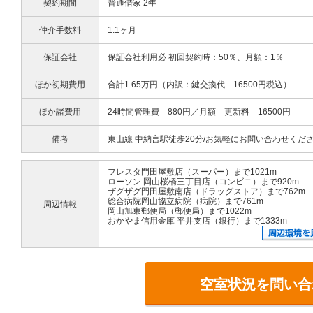
契約期間
普通借家 2年
仲介手数料
1.1ヶ月
保証会社
保証会社利用必 初回契約時：50％、月額：1％
ほか初期費用
合計1.65万円（内訳：鍵交換代 16500円税込）
ほか諸費用
24時間管理費 880円／月額 更新料 16500円
備考
東山線 中納言駅徒歩20分/お気軽にお問い合わせくだ
フレスタ門田屋敷店（スーパー）まで1021m
ローソン 岡山桜橋三丁目店（コンビニ）まで920m
ザグザグ門田屋敷南店（ドラッグストア）まで762m
総合病院岡山協立病院（病院）まで761m
周辺情報
岡山旭東郵便局（郵便局）まで1022m
おかやま信用金庫 平井支店（銀行）まで1333m
空室状況を問い合