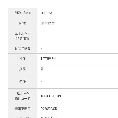
間取り詳細
洋8 DK6
階建
2階/3階建
エネルギー
-
消費性能
目安光熱費
-
損保
1.7万円2年
入居
即
条件
-
SUUMO
100339201396
物件コード
情報更新日
2026/08/05