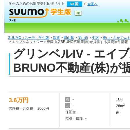
学生のためのお部屋探し応援サイト
全国へ
SUUMO（スーモ）学生版
>
賃貸
>
岡山県
>
岡山市
>
中区
>
東山・おかでん
> エイブルネットワーク東岡山店BRUNO不動産(株)が提供する賃貸物件情報
グリンベルIV - エ
BRUNO不動産(株)
3.6万円
-
1DK
敷
2
-
28m
礼
管理費・共益費 2000円
保証金 -
南
敷引・償却 -