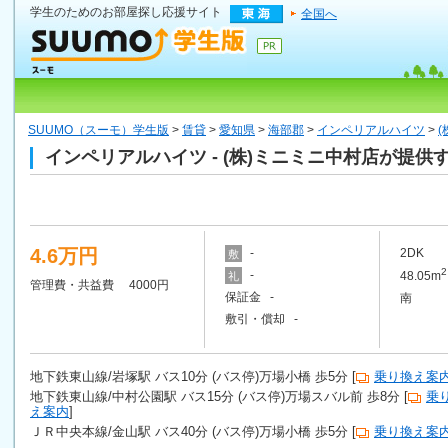
学生のためのお部屋探し応援サイト
全国へ
SUUMO（スーモ）学生版
>
賃貸
>
愛知県
>
海部郡
>
インペリアルハイツ
>
インペリアルハイツ - (株)ミニミニ中村店が提供
4.6万円
-
2DK
敷
2
-
48.05m
礼
管理費・共益費 4000円
保証金 -
南
敷引・償却 -
地下鉄東山線/岩塚駅 バス10分 (バス停)万場小橋 歩5分 [
乗り換え案
地下鉄東山線/中村公園駅 バス15分 (バス停)万場スバル前 歩8分 [
乗
え案内
]
ＪＲ中央本線/金山駅 バス40分 (バス停)万場小橋 歩5分 [
乗り換え案