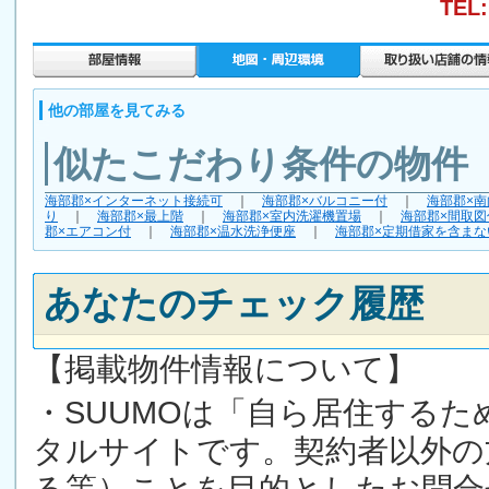
TEL:
他の部屋を見てみる
似たこだわり条件の物件
海部郡×インターネット接続可
｜
海部郡×バルコニー付
｜
海部郡×南
り
｜
海部郡×最上階
｜
海部郡×室内洗濯機置場
｜
海部郡×間取図
郡×エアコン付
｜
海部郡×温水洗浄便座
｜
海部郡×定期借家を含まな
あなたのチェック履歴
【掲載物件情報について】
・SUUMOは「自ら居住する
タルサイトです。契約者以外の
る等）ことを目的としたお問合