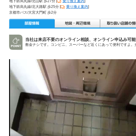
地下鉄烏丸線/北山駅 歩27分 [
乗り換え案内
]
地下鉄烏丸線/北大路駅 歩25分 [
乗り換え案内
]
京都市バス/大宮大門町 歩2分
当社は来店不要のオンライン相談、オンライン申込み可能
敷金ナシです。コンビニ、スーパーなど近くにあって便利ですよ。