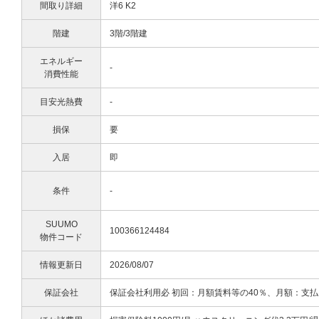
間取り詳細
洋6 K2
階建
3階/3階建
エネルギー
-
消費性能
目安光熱費
-
損保
要
入居
即
条件
-
SUUMO
100366124484
物件コード
情報更新日
2026/08/07
保証会社
保証会社利用必 初回：月額賃料等の40％、月額：支払い