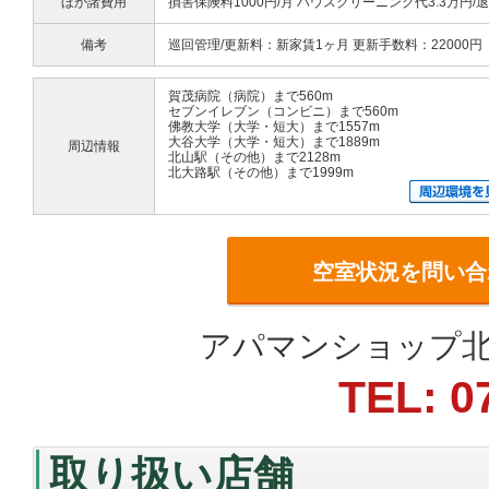
ほか諸費用
損害保険料1000円/月 ハウスクリーニング代3.3万円/
備考
巡回管理/更新料：新家賃1ヶ月 更新手数料：22000円
賀茂病院（病院）まで560m
セブンイレブン（コンビニ）まで560m
佛教大学（大学・短大）まで1557m
大谷大学（大学・短大）まで1889m
周辺情報
北山駅（その他）まで2128m
北大路駅（その他）まで1999m
空室状況を問い合
アパマンショップ北
TEL: 0
取り扱い店舗