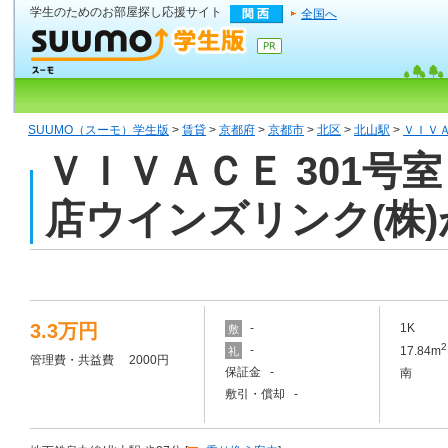
学生のためのお部屋探し応援サイト
全国へ
SUUMO（スーモ）学生版
>
賃貸
>
京都府
>
京都市
>
北区
>
北山駅
>
ＶＩＶＡ
ＶＩＶＡＣＥ 301号
店ウインズリンク(株
3.3万円
-
1K
敷
2
-
17.84m
礼
管理費・共益費 2000円
保証金 -
南
敷引・償却 -