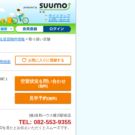
サイトマップ
お問い合わせ
する賃貸物件情報
> 取り扱い店舗
お気に入りに登録する
用画面
篠町１
空室状況を問い合わせ
(無料)
見学予約
(無料)
(株)良和ハウス横川駅前店
TEL: 082-553-9355
MOを見たとお伝えいただくとスムーズです。