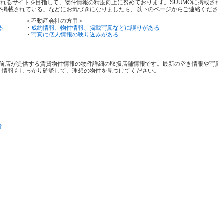
されるサイトを目指して、物件情報の精度向上に努めております。SUUMOに掲載
が掲載されている」などにお気づきになりましたら、以下のページからご連絡くださ
＜不動産会社の方用＞
る
・
成約情報、物件情報、掲載写真などに誤りがある
・
写真に個人情報の映り込みがある
横川駅前店が提供する賃貸物件情報の物件詳細の取扱店舗情報です。最新の空き情報や
ミ情報もしっかり確認して、理想の物件を見つけてください。
貸