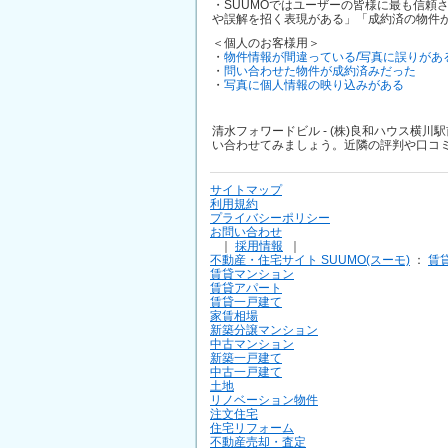
・SUUMOではユーザーの皆様に最も信頼
や誤解を招く表現がある」「成約済の物件
＜個人のお客様用＞
・
物件情報が間違っている/写真に誤りがあ
・
問い合わせた物件が成約済みだった
・
写真に個人情報の映り込みがある
清水フォワードビル - (株)良和ハウス
い合わせてみましょう。近隣の評判や口コ
サイトマップ
利用規約
プライバシーポリシー
お問い合わせ
｜
採用情報
｜
不動産・住宅サイト SUUMO(スーモ)
：
賃
賃貸マンション
賃貸アパート
賃貸一戸建て
家賃相場
新築分譲マンション
中古マンション
新築一戸建て
中古一戸建て
土地
リノベーション物件
注文住宅
住宅リフォーム
不動産売却・査定