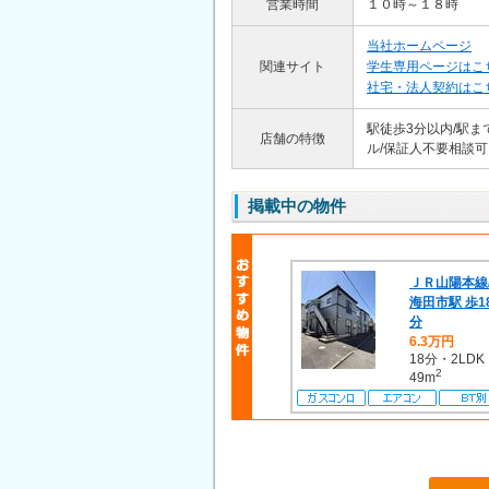
営業時間
１０時～１８時
当社ホームページ
関連サイト
学生専用ページはこ
社宅・法人契約はこ
駅徒歩3分以内/駅ま
店舗の特徴
ル/保証人不要相談可
掲載中の物件
ＪＲ山陽本線
海田市駅 歩1
分
6.3万円
18分・2LDK
2
49m