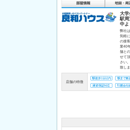
大学
駅周
中よ
弊社
気軽
の接
業40
舗と
せて
さい
致し
店舗の特徴