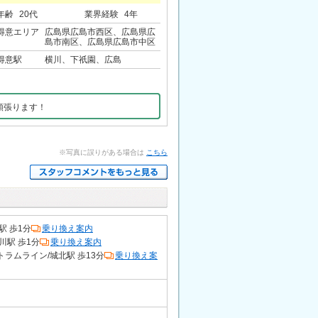
年齢
20代
業界経験
4年
得意エリア
広島県広島市西区、広島県広
島市南区、広島県広島市中区
得意駅
横川、下祇園、広島
頑張ります！
※写真に誤りがある場合は
こちら
駅 歩1分
乗り換え案内
川駅 歩1分
乗り換え案内
ラムライン/城北駅 歩13分
乗り換え案