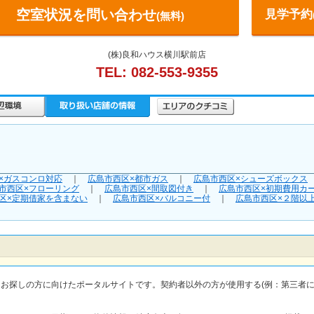
空室状況を問い合わせ
見学予約
(無料)
(株)良和ハウス横川駅前店
TEL: 082-553-9355
×ガスコンロ対応
｜
広島市西区×都市ガス
｜
広島市西区×シューズボックス
市西区×フローリング
｜
広島市西区×間取図付き
｜
広島市西区×初期費用カ
区×定期借家を含まない
｜
広島市西区×バルコニー付
｜
広島市西区×２階以
をお探しの方に向けたポータルサイトです。契約者以外の方が使用する(例：第三者