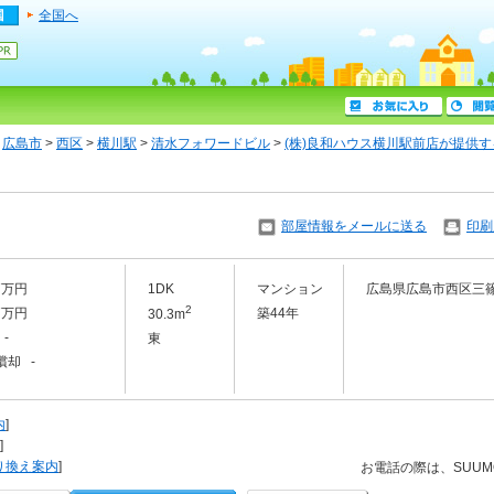
全国へ
>
広島市
>
西区
>
横川駅
>
清水フォワードビル
>
(株)良和ハウス横川駅前店が提供
部屋情報をメールに送る
印刷
.7万円
1DK
マンション
広島県広島市西区三
2
.7万円
築44年
30.3m
-
東
償却 -
内
]
]
り換え案内
]
お電話の際は、SUU