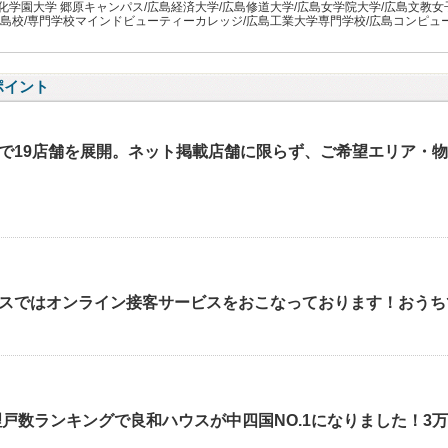
化学園大学 郷原キャンパス/広島経済大学/広島修道大学/広島女学院大学/広島文教女
広島校/専門学校マインドビューティーカレッジ/広島工業大学専門学校/広島コンピュ
ポイント
で19店舗を展開。ネット掲載店舗に限らず、ご希望エリア・
スではオンライン接客サービスをおこなっております！おうち
管理戸数ランキングで良和ハウスが中四国NO.1になりました！3万63