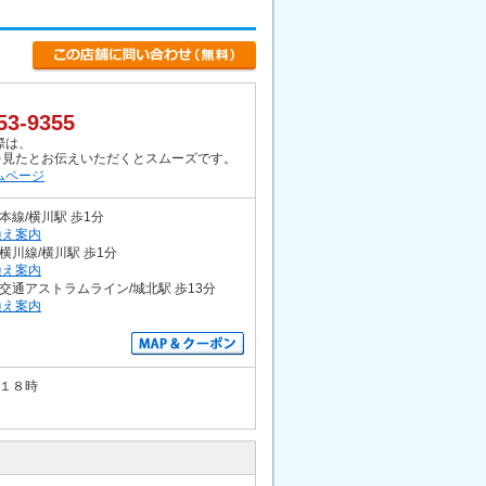
53-9355
際は、
Oを見たとお伝えいただくとスムーズです。
ムページ
本線/横川駅 歩1分
換え案内
横川線/横川駅 歩1分
換え案内
交通アストラムライン/城北駅 歩13分
換え案内
１８時