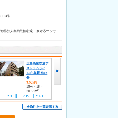
9113号
間管理/法人契約取扱/社宅・寮対応/コンサ
広島高速交通ア
ストラムライ
ＪＲ山陽本線/
ン/白島駅 歩15
広島駅 歩18分
分
10.8万円
3.5万円
18分・2LDK・
15分・1K・
2
2
60.53m
20.65m