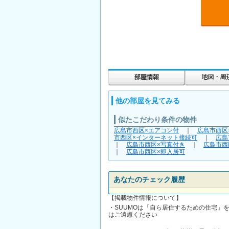
他の部屋を見てみる
似たこだわり条件の物件
広島市西区×エアコン付
｜
広島市西区
市西区×インターネット接続可
｜
広島
｜
広島市西区×写真付き
｜
広島市西
｜
広島市西区×即入居可
あなたのチェック履歴
【掲載物件情報について】
・SUUMOは「自ら居住するための住宅」
はご遠慮ください