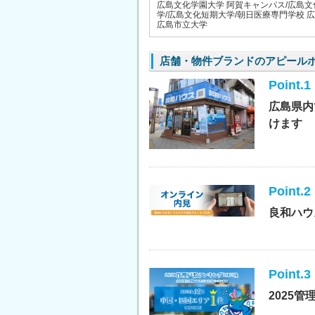
広島文化学園大学 阿賀キャンパス/広島文
学/広島文化短期大学/朝日医療専門学校 
広島市立大学
店舗・物件ブランドのアピール
Point.1
広島県内
けます
Point.2
良和ハウ
Point.3
2025