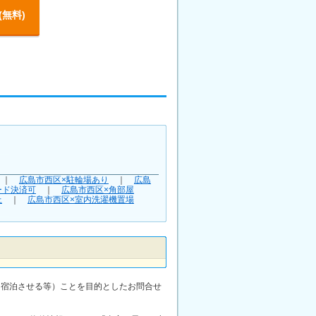
(無料)
｜
広島市西区×駐輪場あり
｜
広島
ード決済可
｜
広島市西区×角部屋
上
｜
広島市西区×室内洗濯機置場
に宿泊させる等）ことを目的としたお問合せ