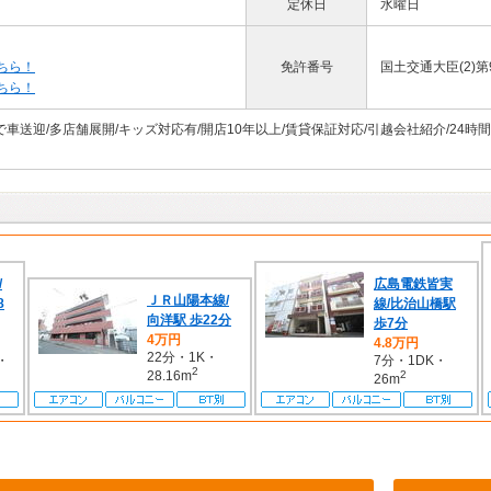
定休日
水曜日
ちら！
免許番号
国土交通大臣(2)第
ちら！
で車送迎/多店舗展開/キッズ対応有/開店10年以上/賃貸保証対応/引越会社紹介/24時
/
広島電鉄皆実
ＪＲ山陽本線/
8
線/比治山橋駅
向洋駅 歩22分
歩7分
4万円
4.8万円
22分・1K・
・
7分・1DK・
2
28.16m
2
26m