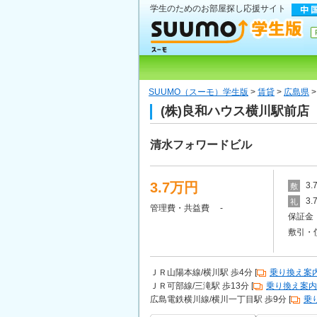
学生のためのお部屋探し応援サイト
SUUMO（スーモ）学生版
>
賃貸
>
広島県
(株)良和ハウス横川駅前店
清水フォワードビル
3.7万円
3
敷
3
礼
管理費・共益費 -
保証金 
敷引・
ＪＲ山陽本線/横川駅 歩4分 [
乗り換え案
ＪＲ可部線/三滝駅 歩13分 [
乗り換え案内
広島電鉄横川線/横川一丁目駅 歩9分 [
乗