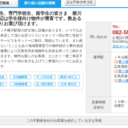
生、専門学校生、留学生の皆さま 横川
辺は学生様向け物件が豊富です。数ある
りお選び頂けます。
TEL:
はＪＲ横川駅前の好立地に店舗があります。いつでもお
082-5
に来店して頂ける店づくりにスタッフ一同が常に笑顔で
問い合わせ
お電話の
客サービスをモットーに毎日、取組んでいます。また創
SUUM
年ということもあり地域密着型での物件紹介と弊社他店
当社ホー
の連携により広島市内全域物件を自信を持ってご紹介さ
頂きます。物件お探しのお客様、とにかく一度ご来店下
最寄駅
ＪＲ山陽
。スタッフ一同が全力を上げてご希望のニーズにお応え
乗り
ます。
広島電鉄
乗り
広島高速
乗り
１０時～
営業時間
水曜日
定休日
この不動産会社がお部屋を紹介している主な学校