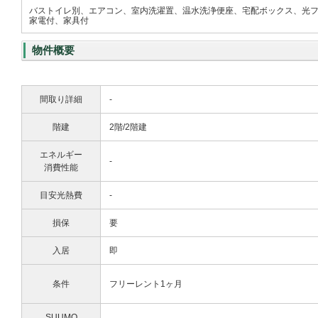
バストイレ別、エアコン、室内洗濯置、温水洗浄便座、宅配ボックス、光
家電付、家具付
物件概要
間取り詳細
-
階建
2階/2階建
エネルギー
-
消費性能
目安光熱費
-
損保
要
入居
即
条件
フリーレント1ヶ月
SUUMO