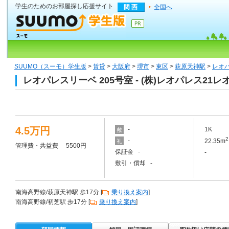
学生のためのお部屋探し応援サイト
全国へ
SUUMO（スーモ）学生版
>
賃貸
>
大阪府
>
堺市
>
東区
>
萩原天神駅
>
レオパ
レオパレスリーベ 205号室 - (株)レオパレス
4.5万円
-
1K
敷
2
-
22.35m
礼
管理費・共益費 5500円
保証金 -
-
敷引・償却 -
南海高野線/萩原天神駅 歩17分 [
乗り換え案内
]
南海高野線/初芝駅 歩17分 [
乗り換え案内
]