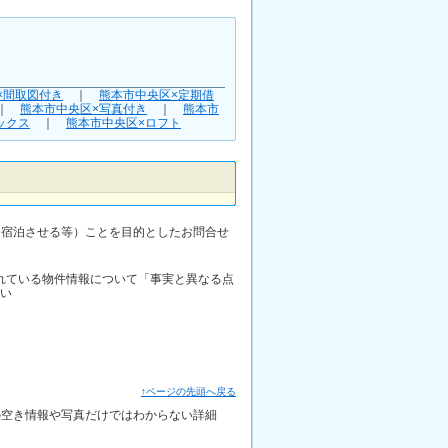
×間取図付き
｜
熊本市中央区×定期借
｜
熊本市中央区×写真付き
｜
熊本市
ックス
｜
熊本市中央区×ロフト
に宿泊させる等）ことを目的としたお問合せ
されている物件情報について「事実と異なる点
い
↑ページの先頭へ戻る
新の空き情報や写真だけではわからない詳細