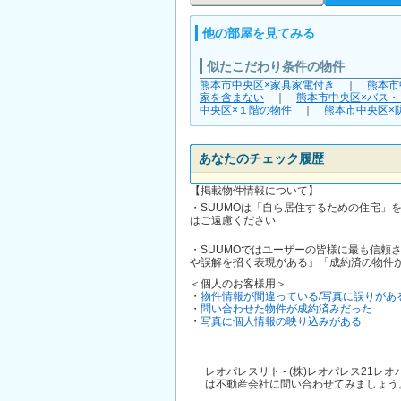
他の部屋を見てみる
似たこだわり条件の物件
熊本市中央区×家具家電付き
｜
熊本市
家を含まない
｜
熊本市中央区×バス・
中央区×１階の物件
｜
熊本市中央区×
あなたのチェック履歴
【掲載物件情報について】
・SUUMOは「自ら居住するための住宅」
はご遠慮ください
・SUUMOではユーザーの皆様に最も信頼
や誤解を招く表現がある」「成約済の物件
＜個人のお客様用＞
・
物件情報が間違っている/写真に誤りがあ
・
問い合わせた物件が成約済みだった
・
写真に個人情報の映り込みがある
レオパレスリト - (株)レオパレス2
は不動産会社に問い合わせてみましょう