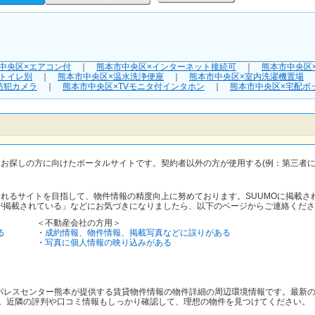
中央区×エアコン付
｜
熊本市中央区×インターネット接続可
｜
熊本市中央区
トイレ別
｜
熊本市中央区×温水洗浄便座
｜
熊本市中央区×室内洗濯機置場
防犯カメラ
｜
熊本市中央区×TVモニタ付インタホン
｜
熊本市中央区×宅配ボ
をお探しの方に向けたポータルサイトです。契約者以外の方が使用する(例：第三者
されるサイトを目指して、物件情報の精度向上に努めております。SUUMOに掲載
が掲載されている」などにお気づきになりましたら、以下のページからご連絡くださ
＜不動産会社の方用＞
る
・
成約情報、物件情報、掲載写真などに誤りがある
・
写真に個人情報の映り込みがある
1レオパレスセンター熊本が提供する賃貸物件情報の物件詳細の周辺環境情報です。最
。近隣の評判や口コミ情報もしっかり確認して、理想の物件を見つけてください。