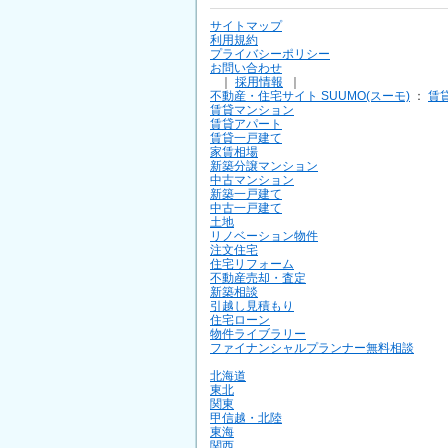
サイトマップ
利用規約
プライバシーポリシー
お問い合わせ
｜
採用情報
｜
不動産・住宅サイト SUUMO(スーモ)
：
賃
賃貸マンション
賃貸アパート
賃貸一戸建て
家賃相場
新築分譲マンション
中古マンション
新築一戸建て
中古一戸建て
土地
リノベーション物件
注文住宅
住宅リフォーム
不動産売却・査定
新築相談
引越し見積もり
住宅ローン
物件ライブラリー
ファイナンシャルプランナー無料相談
北海道
東北
関東
甲信越・北陸
東海
関西