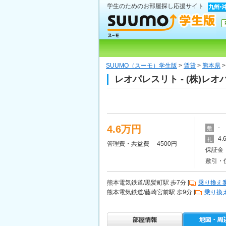
学生のためのお部屋探し応援サイト
SUUMO（スーモ）学生版
>
賃貸
>
熊本県
レオパレスリト - (株)
4.6万円
-
敷
4
礼
管理費・共益費 4500円
保証金 
敷引・
熊本電気鉄道/黒髪町駅 歩7分 [
乗り換え
熊本電気鉄道/藤崎宮前駅 歩9分 [
乗り換