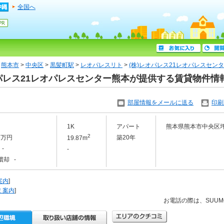
全国へ
>
熊本市
>
中央区
>
黒髪町駅
>
レオパレスリト
>
(株)レオパレス21レオパレスセ
レオパレス21レオパレスセンター熊本が提供する賃貸物件情
部屋情報をメールに送る
印刷
1K
アパート
熊本県熊本市中央区
2
.6万円
築20年
19.87m
-
-
償却 -
案内
]
え案内
]
お電話の際は、SUU