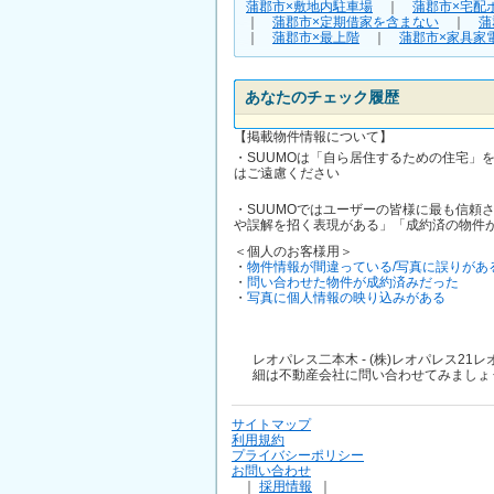
蒲郡市×敷地内駐車場
｜
蒲郡市×宅配
｜
蒲郡市×定期借家を含まない
｜
蒲
｜
蒲郡市×最上階
｜
蒲郡市×家具家
あなたのチェック履歴
【掲載物件情報について】
・SUUMOは「自ら居住するための住宅」
はご遠慮ください
・SUUMOではユーザーの皆様に最も信頼
や誤解を招く表現がある」「成約済の物件
＜個人のお客様用＞
・
物件情報が間違っている/写真に誤りがあ
・
問い合わせた物件が成約済みだった
・
写真に個人情報の映り込みがある
レオパレス二本木 - (株)レオパレス
細は不動産会社に問い合わせてみましょ
サイトマップ
利用規約
プライバシーポリシー
お問い合わせ
｜
採用情報
｜