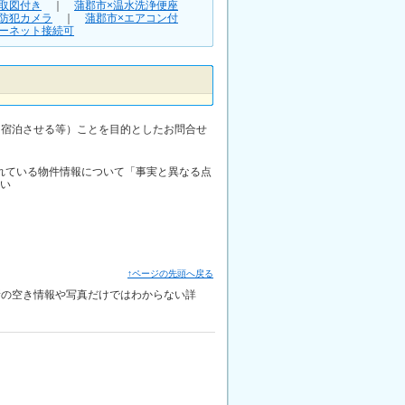
間取図付き
｜
蒲郡市×温水洗浄便座
×防犯カメラ
｜
蒲郡市×エアコン付
ターネット接続可
に宿泊させる等）ことを目的としたお問合せ
されている物件情報について「事実と異なる点
い
↑ページの先頭へ戻る
最新の空き情報や写真だけではわからない詳
。