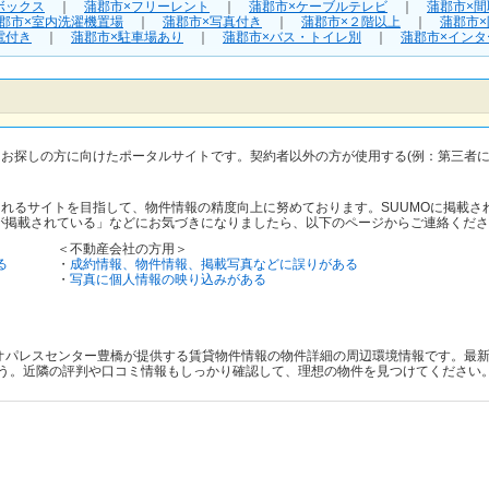
ボックス
｜
蒲郡市×フリーレント
｜
蒲郡市×ケーブルテレビ
｜
蒲郡市×
郡市×室内洗濯機置場
｜
蒲郡市×写真付き
｜
蒲郡市×２階以上
｜
蒲郡市
電付き
｜
蒲郡市×駐車場あり
｜
蒲郡市×バス・トイレ別
｜
蒲郡市×イン
をお探しの方に向けたポータルサイトです。契約者以外の方が使用する(例：第三者
されるサイトを目指して、物件情報の精度向上に努めております。SUUMOに掲載
が掲載されている」などにお気づきになりましたら、以下のページからご連絡くださ
＜不動産会社の方用＞
る
・
成約情報、物件情報、掲載写真などに誤りがある
・
写真に個人情報の映り込みがある
21レオパレスセンター豊橋が提供する賃貸物件情報の物件詳細の周辺環境情報です。
う。近隣の評判や口コミ情報もしっかり確認して、理想の物件を見つけてください