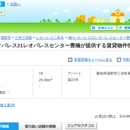
全国へ
>
蒲郡市
>
三河三谷駅
>
レオパレス二本木
>
(株)レオパレス21レオパレスセンター
)レオパレス21レオパレスセンター豊橋が提供する賃貸物件
部屋情報をメールに送る
印刷
1K
アパート
愛知県蒲郡市三谷町
2
築22年
26.08m
-
-
償却 -
換え案内
]
お電話の際は、SUU