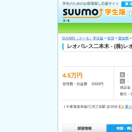
学生のためのお部屋探し応援サイト
SUUMO（スーモ）学生版
>
賃貸
>
愛知県
レオパレス二本木 - (株
4.5万円
-
敷
-
礼
管理費・共益費 5000円
保証金 
敷引・
ＪＲ東海道本線/三河三谷駅 歩16分 [
乗り