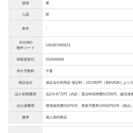
損保
要
入居
即
条件
-
SUUMO
100387065621
物件コード
情報更新日
2026/08/08
仲介手数料
不要
保証会社
保証会社利用必 保証料：101390円（契約内容により1
ほか初期費用
合計8.67万円（内訳：退去時清掃費52250円、鍵交換
ほか諸費用
環境維持費550円/月、更新手数料16500円/2年（税込
備考
個人契約限定