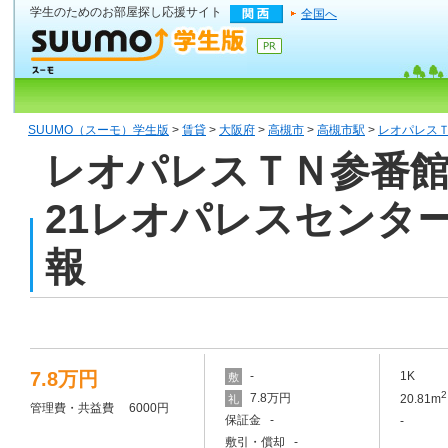
学生のためのお部屋探し応援サイト
全国へ
SUUMO（スーモ）学生版
>
賃貸
>
大阪府
>
高槻市
>
高槻市駅
>
レオパレスＴ
レオパレスＴＮ参番館 4
21レオパレスセンタ
報
7.8万円
-
1K
敷
2
7.8万円
20.81m
礼
管理費・共益費 6000円
保証金 -
-
敷引・償却 -