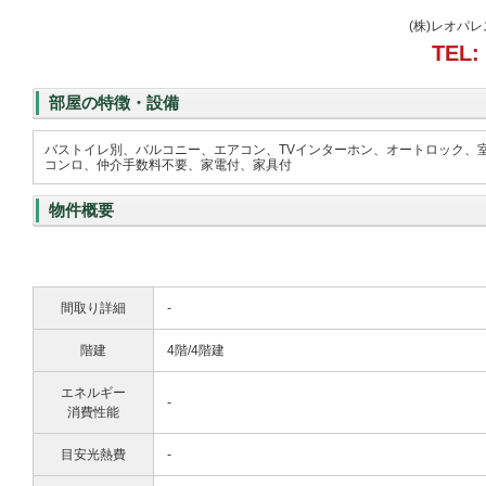
(株)レオパ
TEL:
部屋の特徴・設備
バストイレ別、バルコニー、エアコン、TVインターホン、オートロック、
コンロ、仲介手数料不要、家電付、家具付
物件概要
間取り詳細
-
階建
4階/4階建
エネルギー
-
消費性能
目安光熱費
-