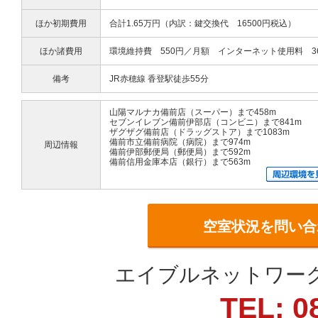
ほか初期費用
合計1.65万円（内訳：鍵交換代 16500円税込）
ほか諸費用
環境維持費 550円／月額 インターネット使用料 36
備考
JR赤穂線 香登駅徒歩55分
山陽マルナカ備前店（スーパー）まで458m
セブンイレブン備前伊部店（コンビニ）まで841m
ザグザグ備前店（ドラッグストア）まで1083m
備前市立備前病院（病院）まで974m
周辺情報
備前伊部郵便局（郵便局）まで592m
備前信用金庫本店（銀行）まで563m
空室状況を問い合
エイブルネットワーク
TEL: 0