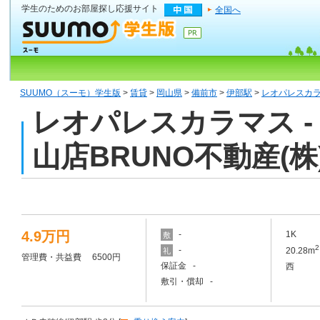
学生のためのお部屋探し応援サイト
全国へ
SUUMO（スーモ）学生版
>
賃貸
>
岡山県
>
備前市
>
伊部駅
>
レオパレスカ
レオパレスカラマス 
山店BRUNO不動産(
4.9万円
-
1K
敷
2
-
20.28m
礼
管理費・共益費 6500円
保証金 -
西
敷引・償却 -