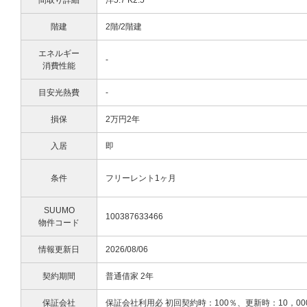
間取り詳細
洋5.7 K2.5
階建
2階/2階建
エネルギー
-
消費性能
目安光熱費
-
損保
2万円2年
入居
即
条件
フリーレント1ヶ月
SUUMO
100387633466
物件コード
情報更新日
2026/08/06
契約期間
普通借家 2年
保証会社
保証会社利用必 初回契約時：100％、更新時：10，00