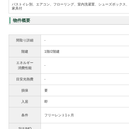
バストイレ別、エアコン、フローリング、室内洗濯置、シューズボックス、
家具付
物件概要
間取り詳細
-
階建
1階/2階建
エネルギー
-
消費性能
目安光熱費
-
損保
要
入居
即
条件
フリーレント1ヶ月
SUUMO