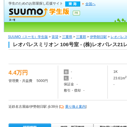
学生のためのお部屋探し応援サイト
全国へ
SUUMO（スーモ）学生版
>
賃貸
>
三重県
>
三重郡
>
伊勢朝日駅
>
レオパレス
レオパレスミリオン 106号室 - (株)レオパレ
4.4万円
-
1K
敷
2
-
23.61m
礼
管理費・共益費 5000円
保証金 -
-
敷引・償却 -
近鉄名古屋線/伊勢朝日駅 歩38分 [
乗り換え案内
]