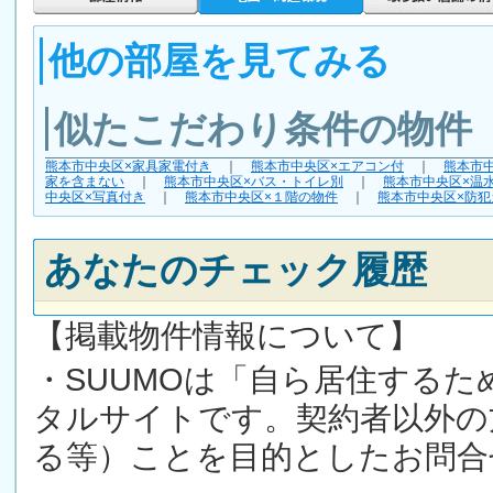
他の部屋を見てみる
似たこだわり条件の物件
熊本市中央区×家具家電付き
｜
熊本市中央区×エアコン付
｜
熊本市
家を含まない
｜
熊本市中央区×バス・トイレ別
｜
熊本市中央区×温
中央区×写真付き
｜
熊本市中央区×１階の物件
｜
熊本市中央区×防犯
あなたのチェック履歴
【掲載物件情報について】
・SUUMOは「自ら居住する
タルサイトです。契約者以外の
る等）ことを目的としたお問合