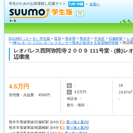
学生のためのお部屋探し応援サイト
全国へ
SUUMO（スーモ）学生版
>
賃貸
>
熊本県
>
熊本市
>
中央区
>
呉服町駅
>
レ
>
(株)レオパレス21レオパレスセンター熊本が提供する賃貸物件情報
> 周辺
レオパレス西阿弥陀寺２００９ 111号室 - (株
辺環境
4.5万円
-
1K
敷
2
4.5万円
19.87m
礼
管理費・共益費 4500円
保証金 -
-
敷引・償却 -
熊本市電健軍線/呉服町駅 歩4分 [
乗り換え案内
]
熊本市電健軍線/祇園橋駅 歩4分 [
乗り換え案内
]