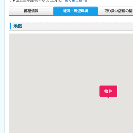
ＪＲ鹿児島本線/熊本駅 歩12分 [
乗り換え案内
]
地図