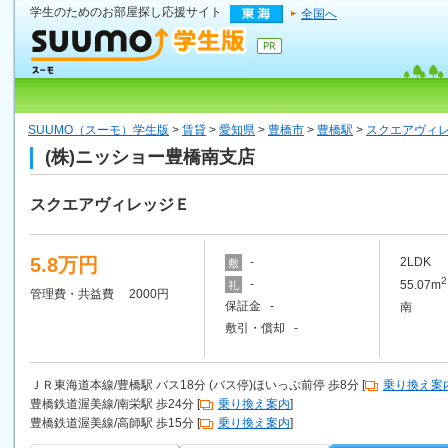
学生のためのお部屋探し応援サイト
全国へ
SUUMO（スーモ）学生版
>
賃貸
>
愛知県
>
豊橋市
>
豊橋駅
>
スクエアヴィ
(株)ニッショー豊橋南支店
スクエアヴィレッジＥ
5.8万円
-
2LDK
敷
2
-
55.07m
礼
管理費・共益費 2000円
保証金 -
南
敷引・償却 -
ＪＲ東海道本線/豊橋駅 バス18分 (バス停)ほいっぷ前停 歩8分 [
乗り換え案
豊橋鉄道渥美線/南栄駅 歩24分 [
乗り換え案内
]
豊橋鉄道渥美線/高師駅 歩15分 [
乗り換え案内
]