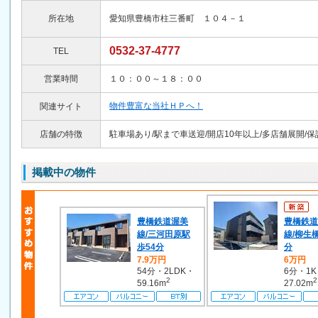
所在地
愛知県豊橋市柱三番町 １０４－１
0532-37-4777
TEL
営業時間
１０：００～１８：００
物件豊富な当社ＨＰへ！
関連サイト
店舗の特徴
駐車場あり/駅まで車送迎/開店10年以上/多店舗展開/
掲載中の物件
豊橋鉄道渥美
豊橋鉄道
線/三河田原駅
線/柳生橋
歩54分
分
7.9万円
6万円
54分・2LDK・
6分・1
2
2
59.16m
27.02m