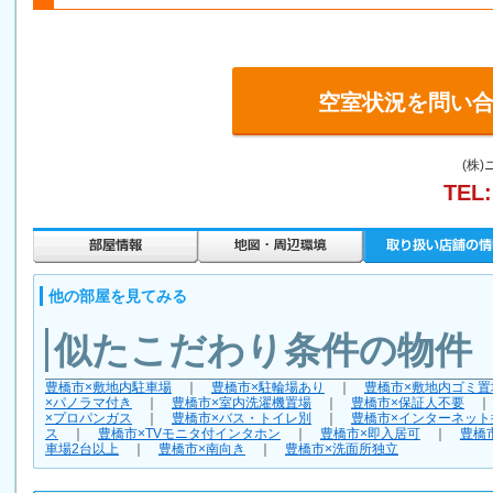
空室状況を問い
(株
TEL:
他の部屋を見てみる
似たこだわり条件の物件
豊橋市×敷地内駐車場
｜
豊橋市×駐輪場あり
｜
豊橋市×敷地内ゴミ置
×パノラマ付き
｜
豊橋市×室内洗濯機置場
｜
豊橋市×保証人不要
×プロパンガス
｜
豊橋市×バス・トイレ別
｜
豊橋市×インターネット
ス
｜
豊橋市×TVモニタ付インタホン
｜
豊橋市×即入居可
｜
豊橋
車場2台以上
｜
豊橋市×南向き
｜
豊橋市×洗面所独立