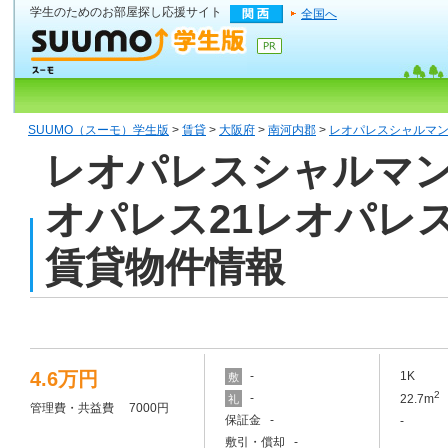
学生のためのお部屋探し応援サイト
全国へ
SUUMO（スーモ）学生版
>
賃貸
>
大阪府
>
南河内郡
>
レオパレスシャルマンア
レオパレスシャルマンアン
オパレス21レオパレ
賃貸物件情報
4.6万円
-
1K
敷
2
-
22.7m
礼
管理費・共益費 7000円
保証金 -
-
敷引・償却 -