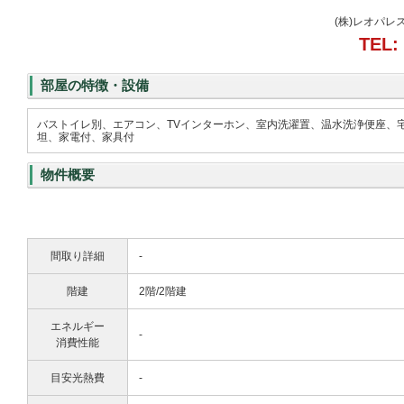
(株)レオパレ
TEL:
部屋の特徴・設備
バストイレ別、エアコン、TVインターホン、室内洗濯置、温水洗浄便座、
坦、家電付、家具付
物件概要
間取り詳細
-
階建
2階/2階建
エネルギー
-
消費性能
目安光熱費
-