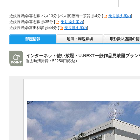
近鉄長野線/喜志駅 バス13分 (バス停)阪南一須賀 歩4分 [
乗り換え案内
]
近鉄長野線/喜志駅 歩35分 [
乗り換え案内
]
近鉄長野線/富田林駅 歩44分 [
乗り換え案内
]
インターネット使い放題・U-NEXT一般作品見放題プラン
退去時清掃費：52250円(税込)