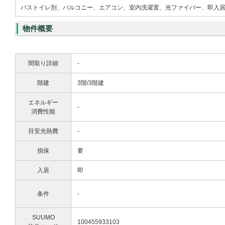
バストイレ別、バルコニー、エアコン、室内洗濯置、光ファイバー、即入
物件概要
間取り詳細
-
階建
3階/3階建
エネルギー
-
消費性能
目安光熱費
-
損保
要
入居
即
条件
-
SUUMO
100455933103