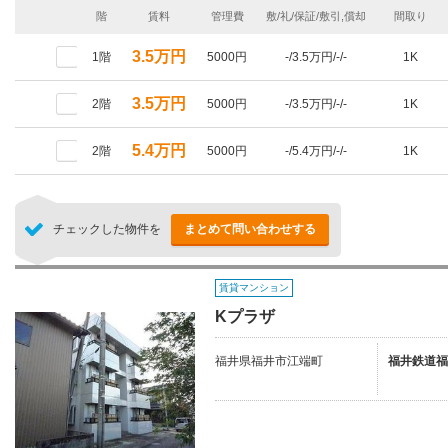
階
賃料
管理費
敷/礼/保証/敷引,償却
間取り
3.5万円
1階
5000円
-/3.5万円/-/-
1K
3.5万円
2階
5000円
-/3.5万円/-/-
1K
5.4万円
2階
5000円
-/5.4万円/-/-
1K
チェックした物件を
まとめて問い合わせする
賃貸マンション
Kプラザ
福井県福井市江端町
福井鉄道福