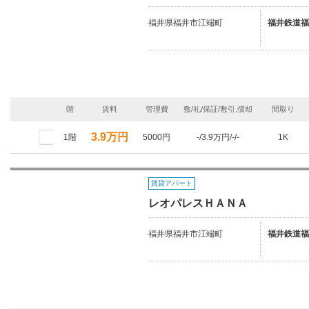
福井県福井市江端町
福井鉄道福
階
賃料
管理費
敷/礼/保証/敷引,償却
間取り
3.9万円
1階
5000円
-/3.9万円/-/-
1K
賃貸アパート
レオパレスＨＡＮＡ
福井県福井市江端町
福井鉄道福