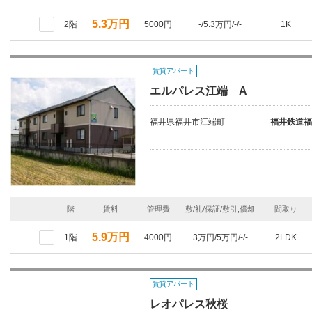
5.3万円
2階
5000円
-/5.3万円/-/-
1K
賃貸アパート
エルパレス江端 A
福井県福井市江端町
福井鉄道福
階
賃料
管理費
敷/礼/保証/敷引,償却
間取り
5.9万円
1階
4000円
3万円/5万円/-/-
2LDK
賃貸アパート
レオパレス秋桜