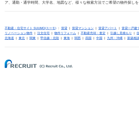
ア、通勤・通学時間、大学名、地図など、様々な検索方法でご希望の物件探しを
不動産・住宅サイト SUUMO(スーモ)
：
賃貸
|
賃貸マンション
|
賃貸アパート
|
賃貸一戸建
リノベーション物件
|
注文住宅
|
物件リフォーム
|
不動産売却・査定
|
引越し見積もり
|
北海道
|
東北
|
関東
|
甲信越・北陸
|
東海
|
関西
|
四国
|
中国
|
九州・沖縄
|
新築相