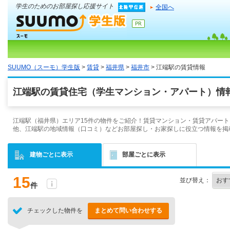
学生のためのお部屋探し応援サイト
全国へ
SUUMO（スーモ）学生版
>
賃貸
>
福井県
>
福井市
> 江端駅の賃貸情報
江端駅の賃貸住宅（学生マンション・アパート）情報
江端駅（福井県）エリア15件の物件をご紹介！賃貸マンション・賃貸アパート
他、江端駅の地域情報（口コミ）などお部屋探し・お家探しに役立つ情報を掲
建物ごとに表示
部屋ごとに表示
15
並び替え：
件
チェックした物件を
まとめて問い合わせする