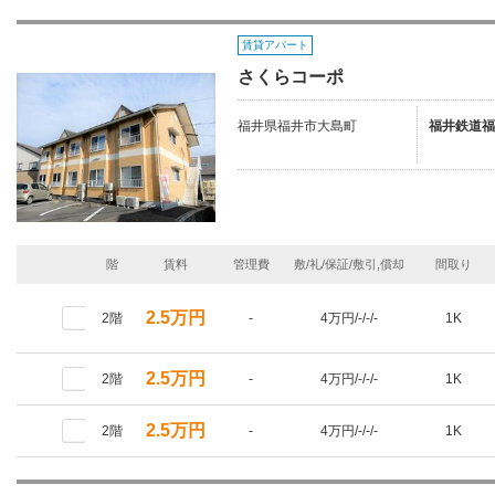
賃貸アパート
さくらコーポ
福井県福井市大島町
福井鉄道福
階
賃料
管理費
敷/礼/保証/敷引,償却
間取り
2.5万円
2階
-
4万円/-/-/-
1K
2.5万円
2階
-
4万円/-/-/-
1K
2.5万円
2階
-
4万円/-/-/-
1K