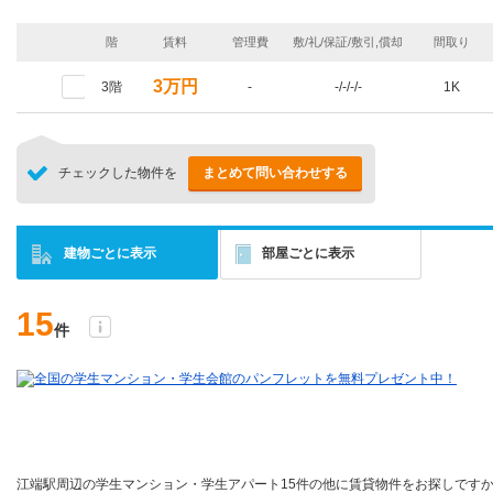
階
賃料
管理費
敷/礼/保証/敷引,償却
間取り
3万円
3階
-
-/-/-/-
1K
チェックした物件を
まとめて問い合わせする
建物ごとに表示
部屋ごとに表示
15
件
江端駅周辺の学生マンション・学生アパート15件の他に賃貸物件をお探しですか