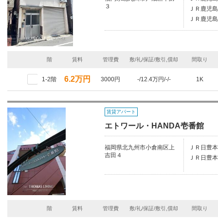
３
ＪＲ鹿児島
ＪＲ鹿児島
階
賃料
管理費
敷/礼/保証/敷引,償却
間取り
6.2万円
1-2階
3000円
-/12.4万円/-/-
1K
賃貸アパート
エトワール・HANDA壱番館
福岡県北九州市小倉南区上
ＪＲ日豊本
吉田４
ＪＲ日豊本
階
賃料
管理費
敷/礼/保証/敷引,償却
間取り