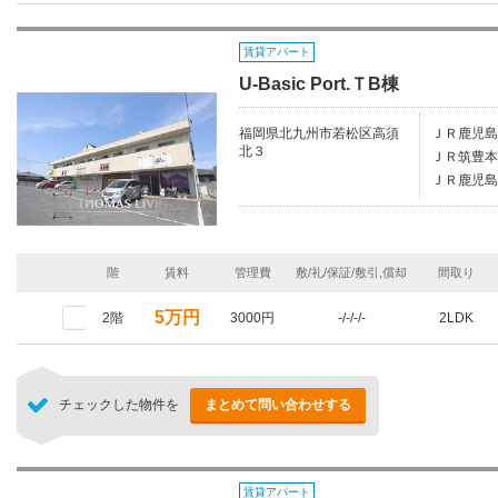
賃貸アパート
U-Basic Port.ＴB棟
福岡県北九州市若松区高須
ＪＲ鹿児島
北３
ＪＲ筑豊本
ＪＲ鹿児島
階
賃料
管理費
敷/礼/保証/敷引,償却
間取り
5万円
2階
3000円
-/-/-/-
2LDK
チェックした物件を
まとめて問い合わせする
賃貸アパート