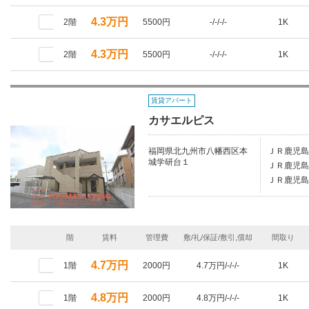
4.3万円
2階
5500円
-/-/-/-
1K
4.3万円
2階
5500円
-/-/-/-
1K
賃貸アパート
カサエルピス
福岡県北九州市八幡西区本
ＪＲ鹿児島
城学研台１
ＪＲ鹿児島
ＪＲ鹿児島
階
賃料
管理費
敷/礼/保証/敷引,償却
間取り
4.7万円
1階
2000円
4.7万円/-/-/-
1K
4.8万円
1階
2000円
4.8万円/-/-/-
1K