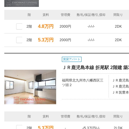
階
賃料
管理費
敷/礼/保証/敷引,償却
間取り
4.8万円
2階
2000円
-/-/-/-
2DK
5.3万円
2階
2000円
-/-/-/-
2DK
賃貸アパート
ＪＲ鹿児島本線 折尾駅 2階建 築
福岡県北九州市八幡西区三
ＪＲ鹿児島
ツ頭２
ＪＲ鹿児島
ＪＲ筑豊本
階
賃料
管理費
敷/礼/保証/敷引,償却
間取り
5.3万円
2階
-
-/5.3万円/-/-
2LDK