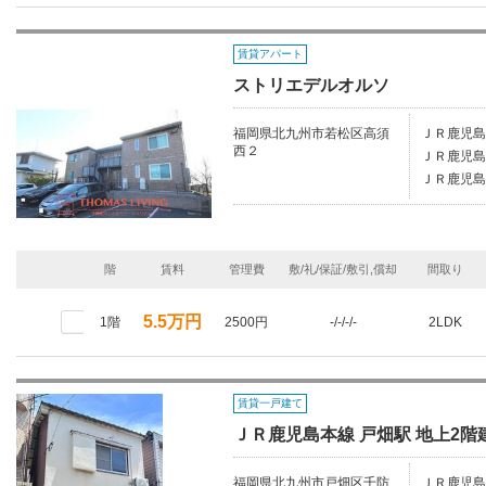
賃貸アパート
ストリエデルオルソ
福岡県北九州市若松区高須
ＪＲ鹿児島
西２
ＪＲ鹿児島
ＪＲ鹿児島
階
賃料
管理費
敷/礼/保証/敷引,償却
間取り
5.5万円
1階
2500円
-/-/-/-
2LDK
賃貸一戸建て
ＪＲ鹿児島本線 戸畑駅 地上2階建
福岡県北九州市戸畑区千防
ＪＲ鹿児島