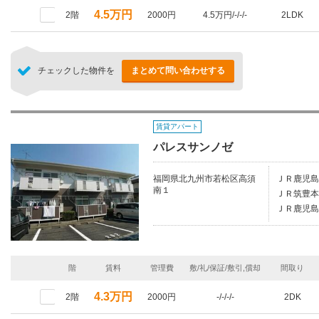
4.5万円
2階
2000円
4.5万円/-/-/-
2LDK
チェックした物件を
まとめて問い合わせする
賃貸アパート
パレスサンノゼ
福岡県北九州市若松区高須
ＪＲ鹿児島
南１
ＪＲ筑豊本
ＪＲ鹿児島
階
賃料
管理費
敷/礼/保証/敷引,償却
間取り
4.3万円
2階
2000円
-/-/-/-
2DK