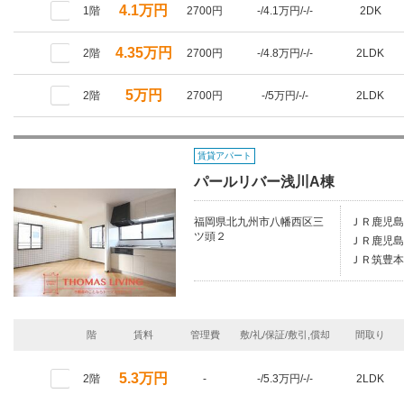
4.1万円
1階
2700円
-/4.1万円/-/-
2DK
4.35万円
2階
2700円
-/4.8万円/-/-
2LDK
5万円
2階
2700円
-/5万円/-/-
2LDK
賃貸アパート
パールリバー浅川A棟
福岡県北九州市八幡西区三
ＪＲ鹿児島
ツ頭２
ＪＲ鹿児島
ＪＲ筑豊本
階
賃料
管理費
敷/礼/保証/敷引,償却
間取り
5.3万円
2階
-
-/5.3万円/-/-
2LDK