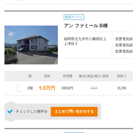
賃貸アパート
アン ファミール B棟
福岡県北九州市八幡西区上
筑豊電気鉄
上津役５
筑豊電気鉄
筑豊電気鉄
階
賃料
管理費
敷/礼/保証/敷引,償却
間取り
5.9万円
2階
3800円
-/-/-/-
2LDK
チェックした物件を
まとめて問い合わせする