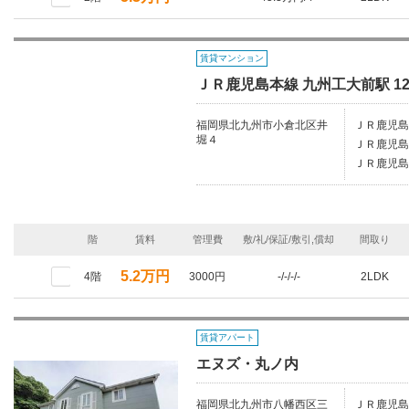
賃貸マンション
ＪＲ鹿児島本線 九州工大前駅 12
福岡県北九州市小倉北区井
ＪＲ鹿児島
堀４
ＪＲ鹿児島
ＪＲ鹿児島
階
賃料
管理費
敷/礼/保証/敷引,償却
間取り
5.2万円
4階
3000円
-/-/-/-
2LDK
賃貸アパート
エヌズ・丸ノ内
福岡県北九州市八幡西区三
ＪＲ鹿児島