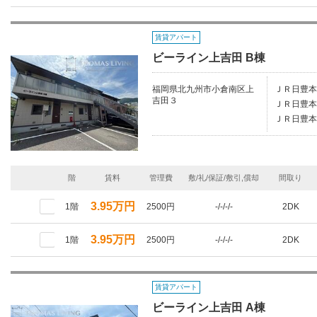
賃貸アパート
ビーライン上吉田 B棟
福岡県北九州市小倉南区上
ＪＲ日豊本
吉田３
ＪＲ日豊本
ＪＲ日豊本
階
賃料
管理費
敷/礼/保証/敷引,償却
間取り
3.95万円
1階
2500円
-/-/-/-
2DK
3.95万円
1階
2500円
-/-/-/-
2DK
賃貸アパート
ビーライン上吉田 A棟