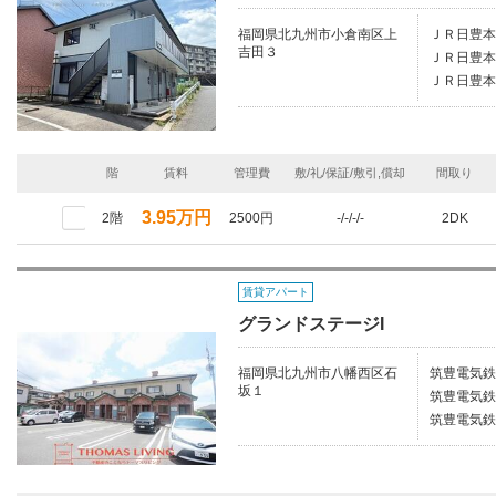
福岡県北九州市小倉南区上
ＪＲ日豊本
吉田３
ＪＲ日豊本
ＪＲ日豊本
階
賃料
管理費
敷/礼/保証/敷引,償却
間取り
3.95万円
2階
2500円
-/-/-/-
2DK
賃貸アパート
グランドステージI
福岡県北九州市八幡西区石
筑豊電気鉄
坂１
筑豊電気鉄
筑豊電気鉄