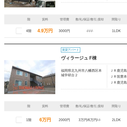
階
賃料
管理費
敷/礼/保証/敷引,償却
間取り
4.9万円
4階
3000円
-/-/-/-
1LDK
賃貸アパート
ヴィラージュ F棟
福岡県北九州市八幡西区本
ＪＲ鹿児島
城学研台２
ＪＲ筑豊本
ＪＲ鹿児島
階
賃料
管理費
敷/礼/保証/敷引,償却
間取り
6万円
1階
2000円
3万円/6万円/-/-
2LDK