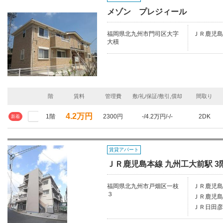
メゾン プレジィール
福岡県北九州市門司区大字
ＪＲ鹿児島
大積
階
賃料
管理費
敷/礼/保証/敷引,償却
間取り
4.2万円
1階
2300円
-/4.2万円/-/-
2DK
新着
賃貸アパート
ＪＲ鹿児島本線 九州工大前駅 3階
福岡県北九州市戸畑区一枝
ＪＲ鹿児島
３
ＪＲ鹿児島
ＪＲ日田彦