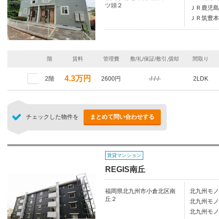
ツ頭２
ＪＲ鹿児島
ＪＲ筑豊本
階
賃料
管理費
敷/礼/保証/敷引,償却
間取り
4.3万円
2階
2600円
-/-/-/-
2LDK
チェックした物件を
まとめて問い合わせする
賃貸マンション
REGIS南丘
福岡県北九州市小倉北区南
北九州モノ
丘２
北九州モノ
北九州モノ