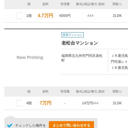
階
賃料
管理費
敷/礼/保証/敷引,償却
間取り
4.7万円
1階
4000円
-/-/-/-
2LDK
賃貸マンション
老松台マンション
福岡県北九州市門司区老松
ＪＲ鹿児島
町
門司港レト
ＪＲ鹿児島
階
賃料
管理費
敷/礼/保証/敷引,償却
間取り
7万円
4階
-
14万円/-/-/-
2LDK
チェックした物件を
まとめて問い合わせする