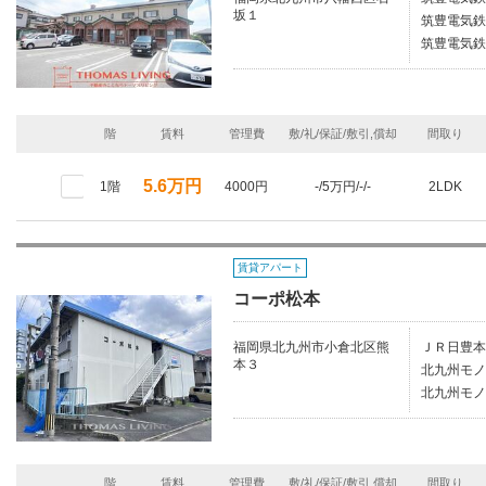
坂１
筑豊電気鉄
筑豊電気鉄
階
賃料
管理費
敷/礼/保証/敷引,償却
間取り
5.6万円
1階
4000円
-/5万円/-/-
2LDK
賃貸アパート
コーポ松本
福岡県北九州市小倉北区熊
ＪＲ日豊本
本３
北九州モノ
北九州モノ
階
賃料
管理費
敷/礼/保証/敷引,償却
間取り