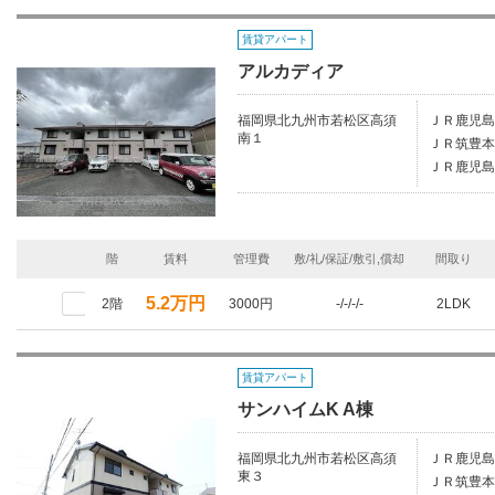
賃貸アパート
アルカディア
福岡県北九州市若松区高須
ＪＲ鹿児島
南１
ＪＲ筑豊本
ＪＲ鹿児島
階
賃料
管理費
敷/礼/保証/敷引,償却
間取り
5.2万円
2階
3000円
-/-/-/-
2LDK
賃貸アパート
サンハイムK A棟
福岡県北九州市若松区高須
ＪＲ鹿児島
東３
ＪＲ筑豊本