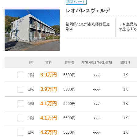
賃貸アパート
レオパレスヴェルデ
福岡県北九州市八幡西区金
ＪＲ鹿児島本
剛４
ケ丘 歩13
階
賃料
管理費
敷/礼/保証/敷引,償却
間取り
3.9万円
1階
5500円
-/-/-/-
1K
3.9万円
1階
5500円
-/-/-/-
1K
4.1万円
1階
5500円
-/-/-/-
1K
4.1万円
1階
5500円
-/-/-/-
1K
4.2万円
1階
5500円
-/-/-/-
1K