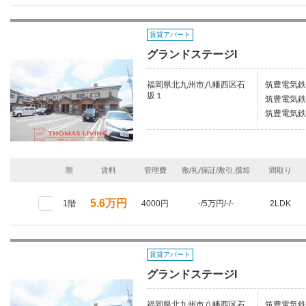
賃貸アパート
グランドステージI
福岡県北九州市八幡西区石
筑豊電気鉄
坂１
筑豊電気鉄
筑豊電気鉄
階
賃料
管理費
敷/礼/保証/敷引,償却
間取り
5.6万円
1階
4000円
-/5万円/-/-
2LDK
賃貸アパート
グランドステージI
福岡県北九州市八幡西区石
筑豊電気鉄