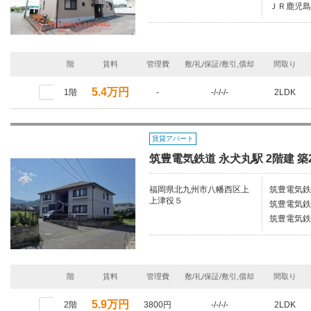
ＪＲ鹿児島
階
賃料
管理費
敷/礼/保証/敷引,償却
間取り
5.4万円
1階
-
-/-/-/-
2LDK
賃貸アパート
筑豊電気鉄道 永犬丸駅 2階建 築
福岡県北九州市八幡西区上
筑豊電気鉄
上津役５
筑豊電気鉄
筑豊電気鉄
階
賃料
管理費
敷/礼/保証/敷引,償却
間取り
5.9万円
2階
3800円
-/-/-/-
2LDK