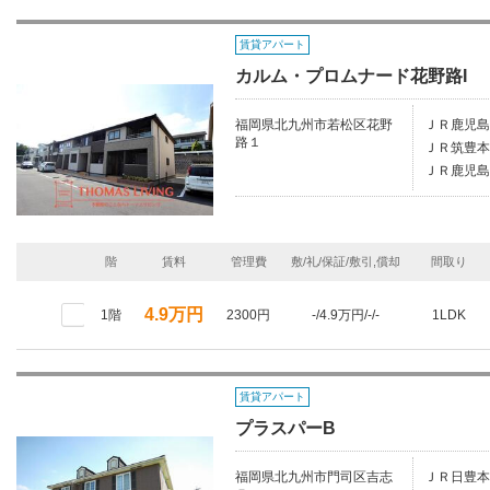
賃貸アパート
カルム・プロムナード花野路I
福岡県北九州市若松区花野
ＪＲ鹿児島
路１
ＪＲ筑豊本
ＪＲ鹿児島
階
賃料
管理費
敷/礼/保証/敷引,償却
間取り
4.9万円
1階
2300円
-/4.9万円/-/-
1LDK
賃貸アパート
プラスパーB
福岡県北九州市門司区吉志
ＪＲ日豊本