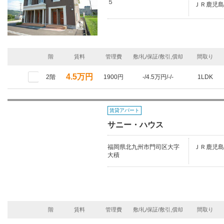
５
ＪＲ鹿児島
階
賃料
管理費
敷/礼/保証/敷引,償却
間取り
4.5万円
2階
1900円
-/4.5万円/-/-
1LDK
賃貸アパート
サニー・ハウス
福岡県北九州市門司区大字
ＪＲ鹿児島
大積
階
賃料
管理費
敷/礼/保証/敷引,償却
間取り