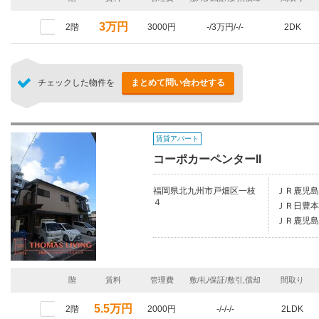
3万円
2階
3000円
-/3万円/-/-
2DK
チェックした物件を
まとめて問い合わせする
賃貸アパート
コーポカーペンターII
福岡県北九州市戸畑区一枝
ＪＲ鹿児島
４
ＪＲ日豊本
ＪＲ鹿児島
階
賃料
管理費
敷/礼/保証/敷引,償却
間取り
5.5万円
2階
2000円
-/-/-/-
2LDK