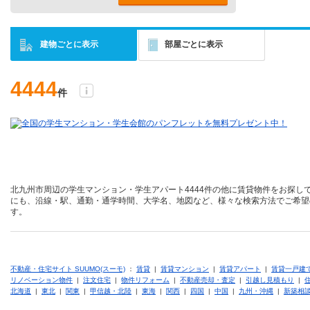
建物ごとに表示
部屋ごとに表示
4444
件
北九州市周辺の学生マンション・学生アパート4444件の他に賃貸物件をお探し
にも、沿線・駅、通勤・通学時間、大学名、地図など、様々な検索方法でご希望
す。
不動産・住宅サイト SUUMO(スーモ)
：
賃貸
|
賃貸マンション
|
賃貸アパート
|
賃貸一戸建
リノベーション物件
|
注文住宅
|
物件リフォーム
|
不動産売却・査定
|
引越し見積もり
|
北海道
|
東北
|
関東
|
甲信越・北陸
|
東海
|
関西
|
四国
|
中国
|
九州・沖縄
|
新築相