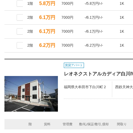
5.8万円
1階
7000円
-/5.8万円/-/-
1K
6.1万円
2階
7000円
-/6.1万円/-/-
1K
6.1万円
2階
7000円
-/6.1万円/-/-
1K
6.2万円
2階
7000円
-/6.2万円/-/-
1K
賃貸アパート
レオネクストアルカディア白川I
福岡県大牟田市下白川町２
西鉄天神大
階
賃料
管理費
敷/礼/保証/敷引,償却
間取り