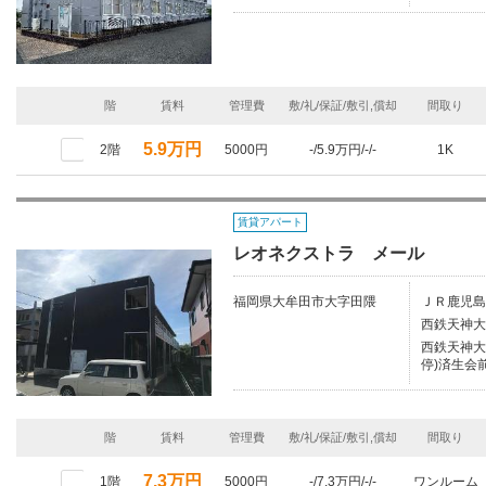
階
賃料
管理費
敷/礼/保証/敷引,償却
間取り
5.9万円
2階
5000円
-/5.9万円/-/-
1K
賃貸アパート
レオネクストラ メール
福岡県大牟田市大字田隈
ＪＲ鹿児島
西鉄天神大
西鉄天神大
停)済生会前
階
賃料
管理費
敷/礼/保証/敷引,償却
間取り
7.3万円
1階
5000円
-/7.3万円/-/-
ワンルーム