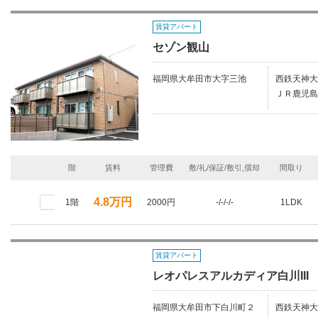
賃貸アパート
セゾン観山
福岡県大牟田市大字三池
西鉄天神大
ＪＲ鹿児島
階
賃料
管理費
敷/礼/保証/敷引,償却
間取り
4.8万円
1階
2000円
-/-/-/-
1LDK
賃貸アパート
レオパレスアルカディア白川III
福岡県大牟田市下白川町２
西鉄天神大