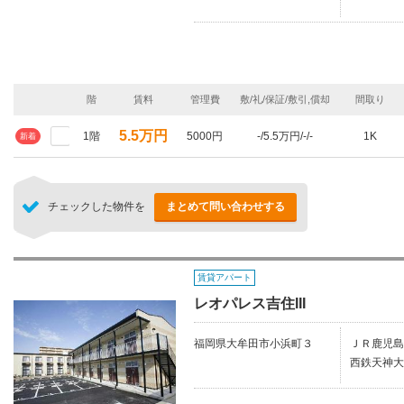
階
賃料
管理費
敷/礼/保証/敷引,償却
間取り
5.5万円
1階
5000円
-/5.5万円/-/-
1K
新着
チェックした物件を
まとめて問い合わせする
賃貸アパート
レオパレス吉住III
福岡県大牟田市小浜町３
ＪＲ鹿児島
西鉄天神大