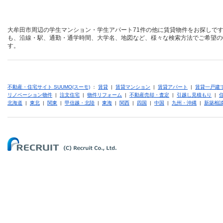
大牟田市周辺の学生マンション・学生アパート71件の他に賃貸物件をお探しです
も、沿線・駅、通勤・通学時間、大学名、地図など、様々な検索方法でご希望の
す。
不動産・住宅サイト SUUMO(スーモ)
：
賃貸
|
賃貸マンション
|
賃貸アパート
|
賃貸一戸建
リノベーション物件
|
注文住宅
|
物件リフォーム
|
不動産売却・査定
|
引越し見積もり
|
北海道
|
東北
|
関東
|
甲信越・北陸
|
東海
|
関西
|
四国
|
中国
|
九州・沖縄
|
新築相