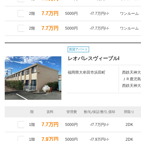
7.7万円
2階
5000円
-/7.7万円/-/-
ワンルーム
7.7万円
2階
5000円
-/7.7万円/-/-
ワンルーム
賃貸アパート
レオパレスヴィーブルI
福岡県大牟田市浜田町
西鉄天神大
ＪＲ鹿児島
西鉄天神大
階
賃料
管理費
敷/礼/保証/敷引,償却
間取り
7.7万円
1階
5000円
-/7.7万円/-/-
2DK
7.9万円
1階
5000円
-/7.9万円/-/-
2DK