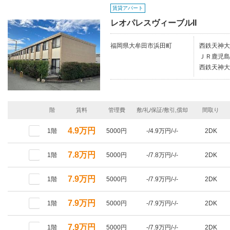
賃貸アパート
レオパレスヴィーブルII
福岡県大牟田市浜田町
西鉄天神大
ＪＲ鹿児島
西鉄天神大
階
賃料
管理費
敷/礼/保証/敷引,償却
間取り
4.9万円
1階
5000円
-/4.9万円/-/-
2DK
7.8万円
1階
5000円
-/7.8万円/-/-
2DK
7.9万円
1階
5000円
-/7.9万円/-/-
2DK
7.9万円
1階
5000円
-/7.9万円/-/-
2DK
7.9万円
1階
5000円
-/7.9万円/-/-
2DK