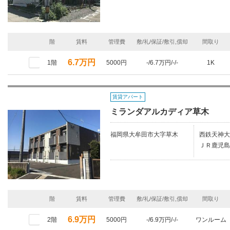
階
賃料
管理費
敷/礼/保証/敷引,償却
間取り
6.7万円
1階
5000円
-/6.7万円/-/-
1K
賃貸アパート
ミランダアルカディア草木
福岡県大牟田市大字草木
西鉄天神大
ＪＲ鹿児島
階
賃料
管理費
敷/礼/保証/敷引,償却
間取り
6.9万円
2階
5000円
-/6.9万円/-/-
ワンルーム