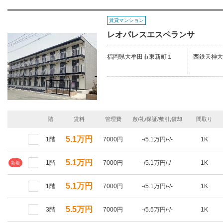
賃貸マンション
レオパレスエスペランサ
福岡県大牟田市東新町１
西鉄天神大
階
賃料
管理費
敷/礼/保証/敷引,償却
間取り
5.1万円
1階
7000円
-/5.1万円/-/-
1K
5.1万円
1階
7000円
-/5.1万円/-/-
1K
新着
5.1万円
1階
7000円
-/5.1万円/-/-
1K
5.5万円
3階
7000円
-/5.5万円/-/-
1K