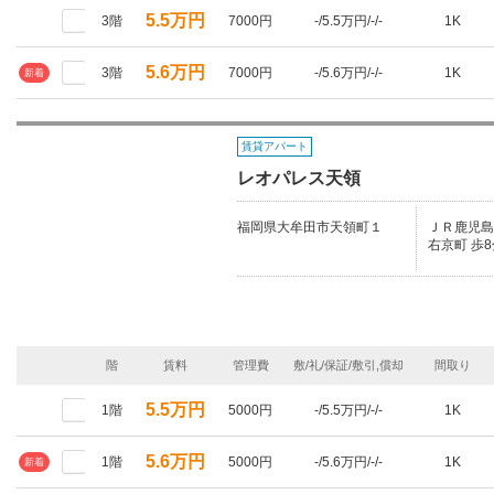
5.5万円
3階
7000円
-/5.5万円/-/-
1K
5.6万円
3階
7000円
-/5.6万円/-/-
1K
新着
賃貸アパート
レオパレス天領
福岡県大牟田市天領町１
ＪＲ鹿児島本
右京町 歩8
階
賃料
管理費
敷/礼/保証/敷引,償却
間取り
5.5万円
1階
5000円
-/5.5万円/-/-
1K
5.6万円
1階
5000円
-/5.6万円/-/-
1K
新着