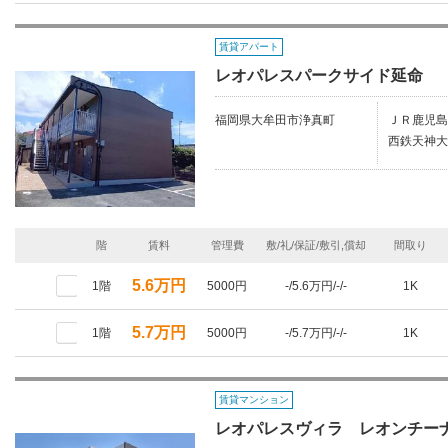
賃貸アパート
レオパレスパークサイド延命
福岡県大牟田市浄真町
ＪＲ鹿児島
西鉄天神大
階
賃料
管理費
敷/礼/保証/敷引,償却
間取り
5.6万円
1階
5000円
-/5.6万円/-/-
1K
5.7万円
1階
5000円
-/5.7万円/-/-
1K
賃貸マンション
レオパレスヴィラ レオンチー