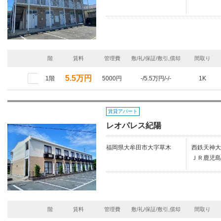
階
賃料
管理費
敷/礼/保証/敷引,償却
間取り
5.5万円
1階
5000円
-/5.5万円/-/-
1K
賃貸アパート
レオパレス紀陽
福岡県大牟田市大字草木
西鉄天神大
ＪＲ鹿児島
階
賃料
管理費
敷/礼/保証/敷引,償却
間取り