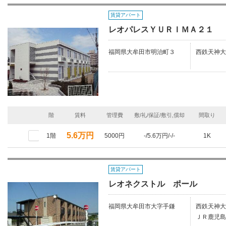
賃貸アパート
レオパレスＹＵＲＩＭＡ２１
福岡県大牟田市明治町３
西鉄天神大
階
賃料
管理費
敷/礼/保証/敷引,償却
間取り
5.6万円
1階
5000円
-/5.6万円/-/-
1K
賃貸アパート
レオネクストル ポール
福岡県大牟田市大字手鎌
西鉄天神大
ＪＲ鹿児島