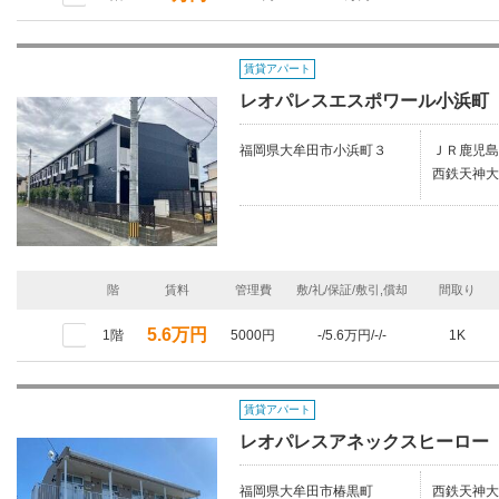
賃貸アパート
レオパレスエスポワール小浜町
福岡県大牟田市小浜町３
ＪＲ鹿児島
西鉄天神大
階
賃料
管理費
敷/礼/保証/敷引,償却
間取り
5.6万円
1階
5000円
-/5.6万円/-/-
1K
賃貸アパート
レオパレスアネックスヒーロー
福岡県大牟田市椿黒町
西鉄天神大