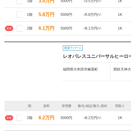
3.5万円
1階
5000円
-/3.5万円/-/-
1K
5.8万円
1階
5000円
-/5.8万円/-/-
1K
6.1万円
2階
5000円
-/6.1万円/-/-
1K
新着
賃貸アパート
レオパレスユニバーサルヒーロ
福岡県大牟田市椿黒町
西鉄天神大
階
賃料
管理費
敷/礼/保証/敷引,償却
間取り
6.2万円
2階
5000円
-/6.2万円/-/-
1K
新着