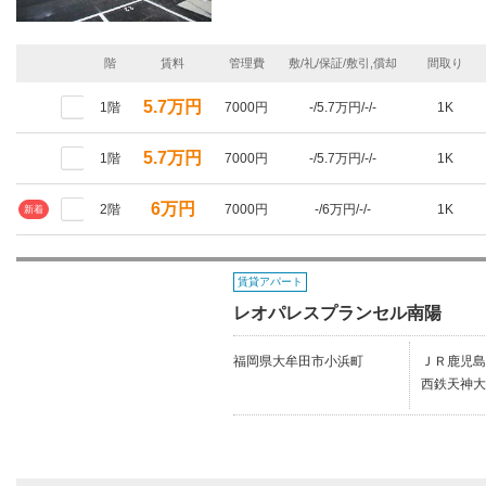
階
賃料
管理費
敷/礼/保証/敷引,償却
間取り
5.7万円
1階
7000円
-/5.7万円/-/-
1K
5.7万円
1階
7000円
-/5.7万円/-/-
1K
6万円
2階
7000円
-/6万円/-/-
1K
新着
賃貸アパート
レオパレスプランセル南陽
福岡県大牟田市小浜町
ＪＲ鹿児島
西鉄天神大