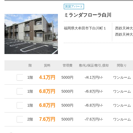
賃貸アパート
ミランダフローラ白川
福岡県大牟田市下白川町１
西鉄天神大
西鉄天神大
階
賃料
管理費
敷/礼/保証/敷引,償却
間取り
4.1万円
1階
5000円
-/4.1万円/-/-
ワンルーム
6.8万円
1階
5000円
-/6.8万円/-/-
ワンルーム
6.8万円
1階
5000円
-/6.8万円/-/-
ワンルーム
7.6万円
2階
5000円
-/7.6万円/-/-
ワンルーム