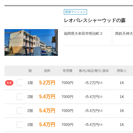
賃貸マンション
レオパレスシャーウッドの森
福岡県大牟田市明治町２
西鉄天神大
階
賃料
管理費
敷/礼/保証/敷引,償却
間取り
5.2万円
1階
7000円
-/5.2万円/-/-
1K
新着
5.4万円
2階
7000円
-/5.4万円/-/-
1K
5.4万円
2階
7000円
-/5.4万円/-/-
1K
5.4万円
2階
7000円
-/5.4万円/-/-
1K