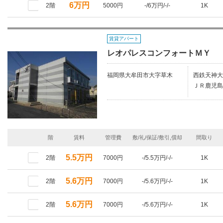
6万円
2階
5000円
-/6万円/-/-
1K
賃貸アパート
レオパレスコンフォートＭＹ
福岡県大牟田市大字草木
西鉄天神大
ＪＲ鹿児島
階
賃料
管理費
敷/礼/保証/敷引,償却
間取り
5.5万円
2階
7000円
-/5.5万円/-/-
1K
5.6万円
2階
7000円
-/5.6万円/-/-
1K
5.6万円
2階
7000円
-/5.6万円/-/-
1K