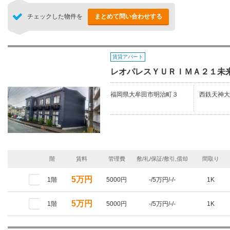
チェックした物件を
まとめて問い合わせする
賃貸アパート
レオパレスＹＵＲＩＭＡ２１未
福岡県大牟田市明治町３
西鉄天神大
階
賃料
管理費
敷/礼/保証/敷引,償却
間取り
5万円
1階
5000円
-/5万円/-/-
1K
5万円
1階
5000円
-/5万円/-/-
1K