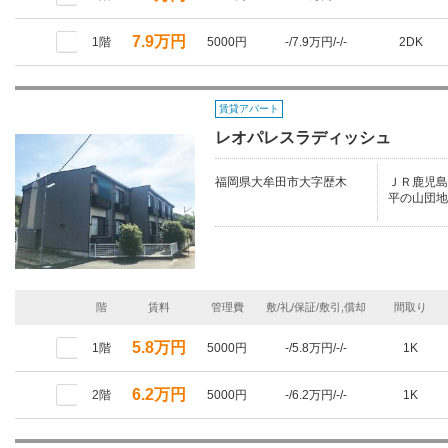
7.9万円
1階
5000円
-/7.9万円/-/-
2DK
賃貸アパート
レオパレスラディッシュ
福岡県大牟田市大字歴木
ＪＲ鹿児島本
平の山団地
階
賃料
管理費
敷/礼/保証/敷引,償却
間取り
5.8万円
1階
5000円
-/5.8万円/-/-
1K
6.2万円
2階
5000円
-/6.2万円/-/-
1K