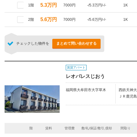
5.3万円
1階
7000円
-/5.3万円/-/-
1K
5.6万円
2階
7000円
-/5.6万円/-/-
1K
チェックした物件を
まとめて問い合わせする
賃貸アパート
レオパレスじおう
福岡県大牟田市大字草木
西鉄天神大
ＪＲ鹿児島
階
賃料
管理費
敷/礼/保証/敷引,償却
間取り