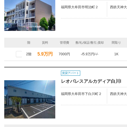
福岡県大牟田市明治町２
西鉄天神大
階
賃料
管理費
敷/礼/保証/敷引,償却
間取り
5.9万円
2階
7000円
-/5.9万円/-/-
1K
賃貸アパート
レオパレスアルカディア白川I
福岡県大牟田市下白川町２
西鉄天神大