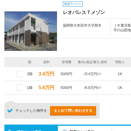
賃貸アパート
レオパレスＴメゾン
福岡県大牟田市大字歴木
ＪＲ鹿児島本
平の山団地
階
賃料
管理費
敷/礼/保証/敷引,償却
間取り
3.4万円
2階
5000円
-/3.4万円/-/-
1K
5.6万円
1階
5000円
-/5.6万円/-/-
1K
チェックした物件を
まとめて問い合わせする