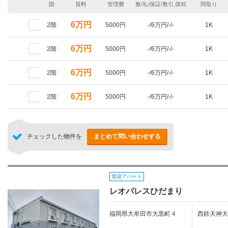
階
賃料
管理費
敷/礼/保証/敷引,償却
間取り
6万円
2階
5000円
-/6万円/-/-
1K
6万円
2階
5000円
-/6万円/-/-
1K
6万円
2階
5000円
-/6万円/-/-
1K
6万円
2階
5000円
-/6万円/-/-
1K
チェックした物件を
まとめて問い合わせする
賃貸アパート
レオパレスひだまり
福岡県大牟田市大黒町４
西鉄天神大