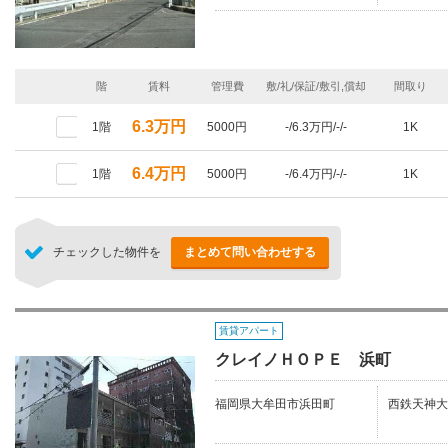
階
賃料
管理費
敷/礼/保証/敷引,償却
間取り
6.3万円
1階
5000円
-/6.3万円/-/-
1K
6.4万円
1階
5000円
-/6.4万円/-/-
1K
チェックした物件を
まとめて問い合わせする
賃貸アパート
クレイノＨＯＰＥ 浜町
福岡県大牟田市浜田町
西鉄天神大