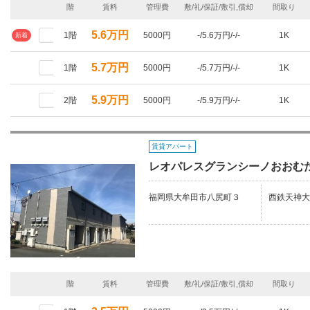
階
賃料
管理費
敷/礼/保証/敷引,償却
間取り
5.6万円
1階
5000円
-/5.6万円/-/-
1K
新着
5.7万円
1階
5000円
-/5.7万円/-/-
1K
5.9万円
2階
5000円
-/5.9万円/-/-
1K
賃貸アパート
レオパレスグランシーノおおむ
福岡県大牟田市八尻町３
西鉄天神大
階
賃料
管理費
敷/礼/保証/敷引,償却
間取り