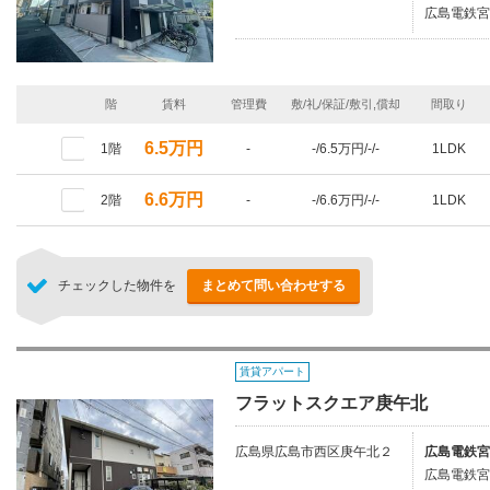
広島電鉄宮
階
賃料
管理費
敷/礼/保証/敷引,償却
間取り
6.5万円
1階
-
-/6.5万円/-/-
1LDK
6.6万円
2階
-
-/6.6万円/-/-
1LDK
チェックした物件を
まとめて問い合わせする
賃貸アパート
フラットスクエア庚午北
広島県広島市西区庚午北２
広島電鉄宮
広島電鉄宮