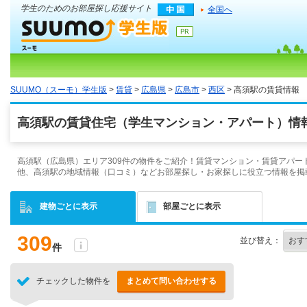
学生のためのお部屋探し応援サイト
全国へ
SUUMO（スーモ）学生版
>
賃貸
>
広島県
>
広島市
>
西区
> 高須駅の賃貸情報
高須駅の賃貸住宅（学生マンション・アパート）情報
高須駅（広島県）エリア309件の物件をご紹介！賃貸マンション・賃貸アパー
他、高須駅の地域情報（口コミ）などお部屋探し・お家探しに役立つ情報を掲
建物ごとに表示
部屋ごとに表示
309
並び替え：
件
チェックした物件を
まとめて問い合わせする