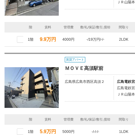
ＪＲ山陽本
階
賃料
管理費
敷/礼/保証/敷引,償却
間取り
9.9万円
1階
4000円
-/19万円/-/-
2LDK
賃貸アパート
ＭＯＶＥ高須駅前
広島県広島市西区高須２
広島電鉄宮
広島電鉄宮
ＪＲ山陽本
階
賃料
管理費
敷/礼/保証/敷引,償却
間取り
5.9万円
1階
5000円
-/-/-/-
1LDK