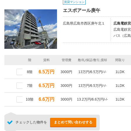
賃貸マンション
エスポアール庚午
広島県広島市西区庚午北１
広島電鉄宮
広島電鉄宮
バス（広島
階
賃料
管理費
敷/礼/保証/敷引,償却
間取り
6.5万円
8階
3000円
13万円/6.5万円/-/-
1LDK
6.5万円
7階
3000円
13万円/6.5万円/-/-
1LDK
6.6万円
10階
3000円
13.2万円/6.6万円/-/-
1LDK
チェックした物件を
まとめて問い合わせする