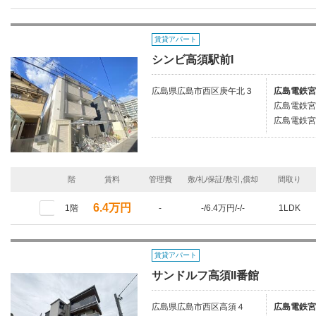
賃貸アパート
シンビ高須駅前I
広島県広島市西区庚午北３
広島電鉄宮
広島電鉄宮
広島電鉄宮
階
賃料
管理費
敷/礼/保証/敷引,償却
間取り
6.4万円
1階
-
-/6.4万円/-/-
1LDK
賃貸アパート
サンドルフ高須II番館
広島県広島市西区高須４
広島電鉄宮