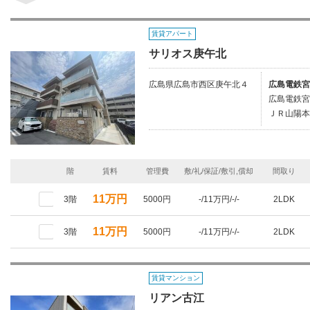
賃貸アパート
サリオス庚午北
広島県広島市西区庚午北４
広島電鉄宮
広島電鉄宮
ＪＲ山陽本
階
賃料
管理費
敷/礼/保証/敷引,償却
間取り
11万円
3階
5000円
-/11万円/-/-
2LDK
11万円
3階
5000円
-/11万円/-/-
2LDK
賃貸マンション
リアン古江