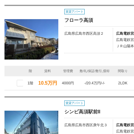
賃貸アパート
フローラ高須
広島県広島市西区高須２
広島電鉄宮
広島電鉄宮
ＪＲ山陽本
階
賃料
管理費
敷/礼/保証/敷引,償却
間取り
10.5万円
1階
4000円
-/20.4万円/-/-
2LDK
賃貸アパート
シンビ高須駅前II
広島県広島市西区庚午北３
広島電鉄宮
広島電鉄宮