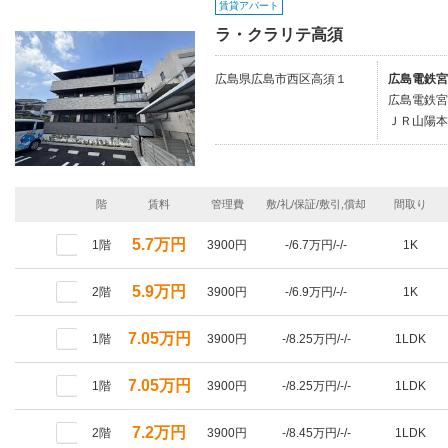
賃貸アパート
ラ・クラリテ高須
広島県広島市西区高須１
広島電鉄宮
広島電鉄宮
ＪＲ山陽本
階
賃料
管理費
敷/礼/保証/敷引,償却
間取り
5.7万円
1階
3900円
-/6.7万円/-/-
1K
5.9万円
2階
3900円
-/6.9万円/-/-
1K
7.05万円
1階
3900円
-/8.25万円/-/-
1LDK
7.05万円
1階
3900円
-/8.25万円/-/-
1LDK
7.2万円
2階
3900円
-/8.45万円/-/-
1LDK