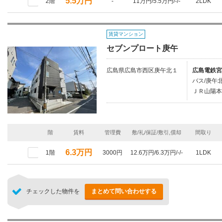
5.5万円
2階
-
11万円/5.5万円/-/-
2LDK
賃貸マンション
セブンプロート庚午
広島県広島市西区庚午北１
広島電鉄宮
バス/庚午
ＪＲ山陽本
階
賃料
管理費
敷/礼/保証/敷引,償却
間取り
6.3万円
1階
3000円
12.6万円/6.3万円/-/-
1LDK
チェックした物件を
まとめて問い合わせする