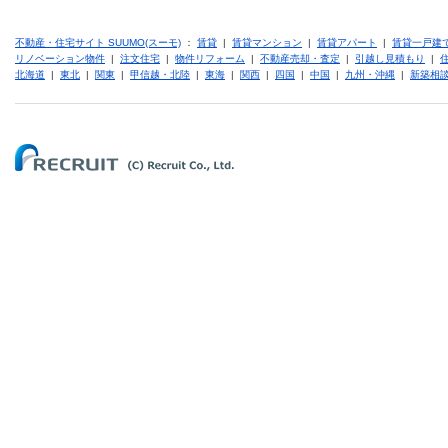
不動産・住宅サイト SUUMO(スーモ)
：
賃貸
|
賃貸マンション
|
賃貸アパート
|
賃貸一戸建
リノベーション物件
|
注文住宅
|
物件リフォーム
|
不動産売却・査定
|
引越し見積もり
|
北海道
|
東北
|
関東
|
甲信越・北陸
|
東海
|
関西
|
四国
|
中国
|
九州・沖縄
|
新築相