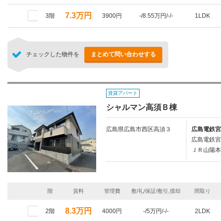
7.3万円
3階
3900円
-/8.55万円/-/-
1LDK
チェックした物件を
まとめて問い合わせする
賃貸アパート
シャルマン高須Ｂ棟
広島県広島市西区高須３
広島電鉄宮
広島電鉄宮
ＪＲ山陽本
階
賃料
管理費
敷/礼/保証/敷引,償却
間取り
8.3万円
2階
4000円
-/5万円/-/-
2LDK