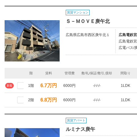
賃貸マンション
Ｓ－ＭＯＶＥ庚午北
広島県広島市西区庚午北１
広島電鉄宮
広島電鉄宮
広電バス/
階
賃料
管理費
敷/礼/保証/敷引,償却
間取り
6.7万円
1階
6000円
-/-/-/-
1LDK
新着
6.8万円
2階
6000円
-/-/-/-
1LDK
賃貸アパート
ルミナス庚午