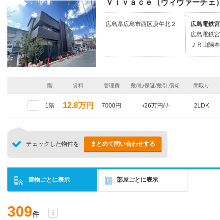
Ｖｉｖａｃｅ（ヴィヴァーチェ
広島県広島市西区庚午北２
広島電鉄宮
広島電鉄宮
ＪＲ山陽本
階
賃料
管理費
敷/礼/保証/敷引,償却
間取り
12.8万円
1階
7000円
-/26万円/-/-
2LDK
チェックした物件を
まとめて問い合わせする
建物ごとに表示
部屋ごとに表示
309
件