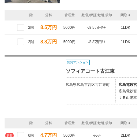
階
賃料
管理費
敷/礼/保証/敷引,償却
間取り
8.5万円
2階
5000円
-/8.5万円/-/-
1LDK
8.8万円
2階
5000円
-/8.8万円/-/-
1LDK
賃貸マンション
ソフィアコート古江東
広島県広島市西区古江東町
広島電鉄宮
広島電鉄宮
ＪＲ山陽本
階
賃料
管理費
敷/礼/保証/敷引,償却
間取り
4.7万円
6階
5000円
-/-/-/-
2LDK
新着