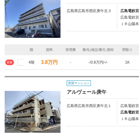
広島県広島市西区庚午北３
広島電鉄宮
広島電鉄宮
ＪＲ山陽本
階
賃料
管理費
敷/礼/保証/敷引,償却
間取り
3.8万円
4階
-
-/3.8万円/-/-
1K
新着
賃貸マンション
アルヴェール庚午
広島県広島市西区庚午北１
広島電鉄宮
広島電鉄宮
ＪＲ山陽本