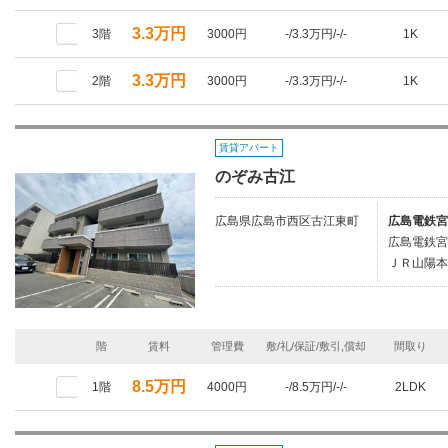
3.3万円
3階
3000円
-/3.3万円/-/-
1K
3.3万円
2階
3000円
-/3.3万円/-/-
1K
賃貸アパート
のぞみ古江
広島県広島市西区古江東町
広島電鉄宮
広島電鉄宮
ＪＲ山陽本
階
賃料
管理費
敷/礼/保証/敷引,償却
間取り
8.5万円
1階
4000円
-/8.5万円/-/-
2LDK