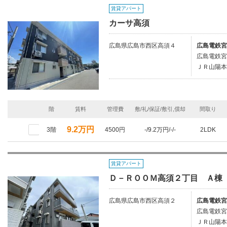
賃貸アパート
カーサ高須
広島県広島市西区高須４
広島電鉄宮
広島電鉄宮
ＪＲ山陽本
階
賃料
管理費
敷/礼/保証/敷引,償却
間取り
9.2万円
3階
4500円
-/9.2万円/-/-
2LDK
賃貸アパート
Ｄ－ＲＯＯＭ高須２丁目 Ａ棟
広島県広島市西区高須２
広島電鉄宮
広島電鉄宮
ＪＲ山陽本