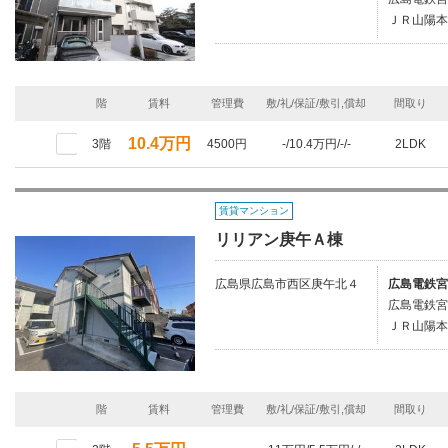
ＪＲ山陽本
階
賃料
管理費
敷/礼/保証/敷引,償却
間取り
10.4万円
3階
4500円
-/10.4万円/-/-
2LDK
賃貸マンション
リリアン庚午Ａ棟
広島県広島市西区庚午北４
広島電鉄宮
広島電鉄宮
ＪＲ山陽本
階
賃料
管理費
敷/礼/保証/敷引,償却
間取り