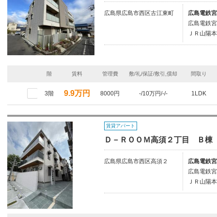
広島県広島市西区古江東町
広島電鉄宮
広島電鉄宮
ＪＲ山陽本
階
賃料
管理費
敷/礼/保証/敷引,償却
間取り
9.9万円
3階
8000円
-/10万円/-/-
1LDK
賃貸アパート
Ｄ－ＲＯＯＭ高須２丁目 Ｂ棟
広島県広島市西区高須２
広島電鉄宮
広島電鉄宮
ＪＲ山陽本