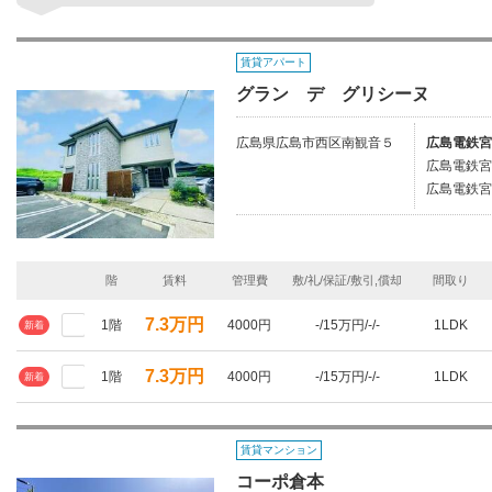
賃貸アパート
グラン デ グリシーヌ
広島県広島市西区南観音５
広島電鉄宮
広島電鉄宮
広島電鉄宮
階
賃料
管理費
敷/礼/保証/敷引,償却
間取り
7.3万円
1階
4000円
-/15万円/-/-
1LDK
新着
7.3万円
1階
4000円
-/15万円/-/-
1LDK
新着
賃貸マンション
コーポ倉本