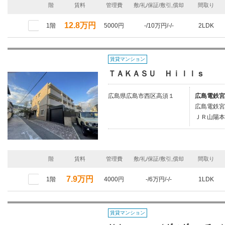
階
賃料
管理費
敷/礼/保証/敷引,償却
間取り
12.8万円
1階
5000円
-/10万円/-/-
2LDK
賃貸マンション
ＴＡＫＡＳＵ Ｈｉｌｌｓ
広島県広島市西区高須１
広島電鉄宮
広島電鉄宮
ＪＲ山陽本
階
賃料
管理費
敷/礼/保証/敷引,償却
間取り
7.9万円
1階
4000円
-/6万円/-/-
1LDK
賃貸マンション