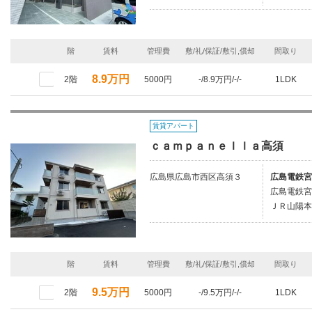
階
賃料
管理費
敷/礼/保証/敷引,償却
間取り
8.9万円
2階
5000円
-/8.9万円/-/-
1LDK
賃貸アパート
ｃａｍｐａｎｅｌｌａ高須
広島県広島市西区高須３
広島電鉄宮
広島電鉄宮
ＪＲ山陽本
階
賃料
管理費
敷/礼/保証/敷引,償却
間取り
9.5万円
2階
5000円
-/9.5万円/-/-
1LDK