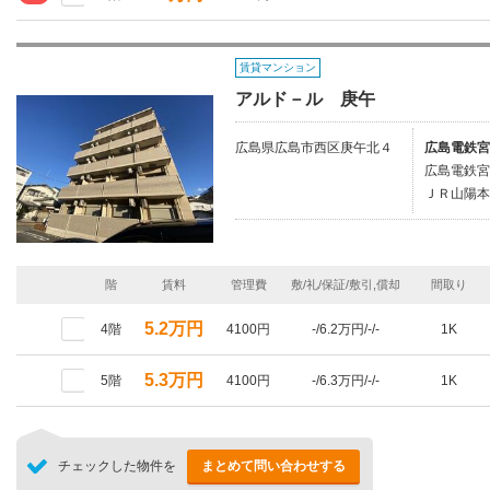
賃貸マンション
アルド－ル 庚午
広島県広島市西区庚午北４
広島電鉄宮
広島電鉄宮
ＪＲ山陽本
階
賃料
管理費
敷/礼/保証/敷引,償却
間取り
5.2万円
4階
4100円
-/6.2万円/-/-
1K
5.3万円
5階
4100円
-/6.3万円/-/-
1K
チェックした物件を
まとめて問い合わせする