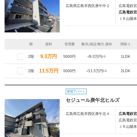
広島県広島市西区庚午中２
広島電鉄宮
広島電鉄宮
ＪＲ山陽本
階
賃料
管理費
敷/礼/保証/敷引,償却
間取り
9.3万円
2階
5000円
-/9.3万円/-/-
1LDK
11.5万円
2階
5000円
-/11.5万円/-/-
2LDK
賃貸アパート
セジュール庚午北ヒルズ
広島県広島市西区庚午北４
広島電鉄宮
広島電鉄宮
ＪＲ山陽本