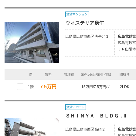
賃貸マンション
ウィステリア庚午
広島県広島市西区庚午北３
広島電鉄宮
広島電鉄宮
ＪＲ山陽本
階
賃料
管理費
敷/礼/保証/敷引,償却
間取り
7.5万円
1階
-
15万円/7.5万円/-/-
2LDK
賃貸アパート
ＳＨＩＮＹＡ ＢＬＤＧ．II
広島県広島市西区高須２
広島電鉄宮
広島電鉄宮