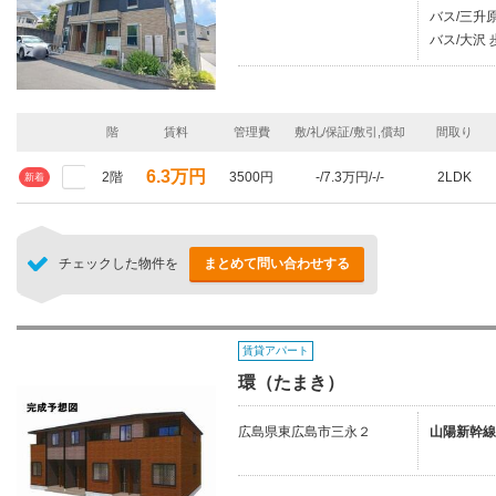
バス/三升原
バス/大沢 
階
賃料
管理費
敷/礼/保証/敷引,償却
間取り
6.3万円
2階
3500円
-/7.3万円/-/-
2LDK
新着
チェックした物件を
まとめて問い合わせする
賃貸アパート
環（たまき）
広島県東広島市三永２
山陽新幹線