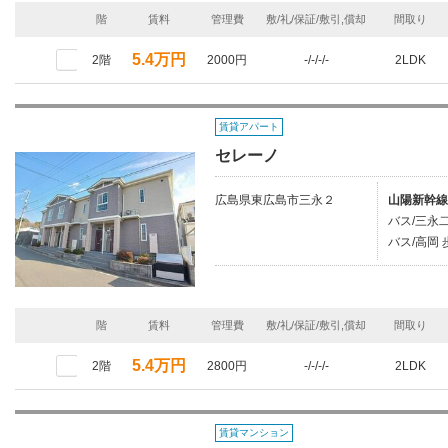
階
賃料
管理費
敷/礼/保証/敷引,償却
間取り
5.4万円
2階
2000円
-/-/-/-
2LDK
賃貸アパート
セレーノ
広島県東広島市三永２
山陽新幹線
バス/三永
バス/高岡 
階
賃料
管理費
敷/礼/保証/敷引,償却
間取り
5.4万円
2階
2800円
-/-/-/-
2LDK
賃貸マンション