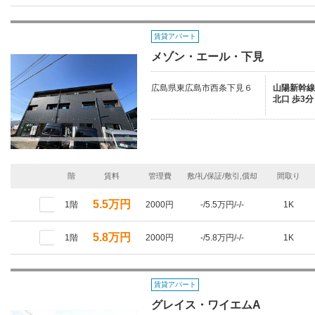
賃貸アパート
メゾン・エール・下見
広島県東広島市西条下見６
山陽新幹線/
北口 歩3分
階
賃料
管理費
敷/礼/保証/敷引,償却
間取り
5.5万円
1階
2000円
-/5.5万円/-/-
1K
5.8万円
1階
2000円
-/5.8万円/-/-
1K
賃貸アパート
グレイス・ワイエムA