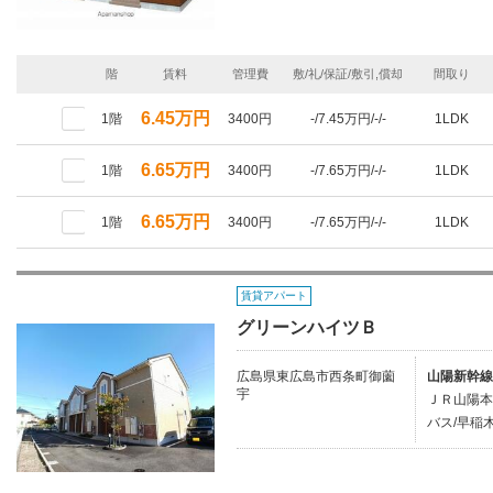
階
賃料
管理費
敷/礼/保証/敷引,償却
間取り
6.45万円
1階
3400円
-/7.45万円/-/-
1LDK
6.65万円
1階
3400円
-/7.65万円/-/-
1LDK
6.65万円
1階
3400円
-/7.65万円/-/-
1LDK
賃貸アパート
グリーンハイツＢ
広島県東広島市西条町御薗
山陽新幹線
宇
ＪＲ山陽本
バス/早稲木