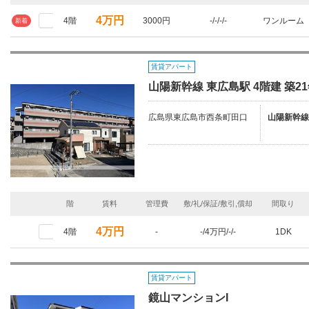
4万円
4階
3000円
-/-/-/-
ワンルーム
新着
賃貸アパート
山陽新幹線 東広島駅 4階建 築2
広島県東広島市西条町田口
山陽新幹線
階
賃料
管理費
敷/礼/保証/敷引,償却
間取り
4万円
4階
-
-/4万円/-/-
1DK
賃貸アパート
鏡山マンションI