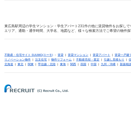
東広島駅周辺の学生マンション・学生アパート231件の他に賃貸物件をお探しで
エリア、通勤・通学時間、大学名、地図など、様々な検索方法でご希望の物件探
不動産・住宅サイト SUUMO(スーモ)
：
賃貸
|
賃貸マンション
|
賃貸アパート
|
賃貸一戸建
リノベーション物件
|
注文住宅
|
物件リフォーム
|
不動産売却・査定
|
引越し見積もり
|
北海道
|
東北
|
関東
|
甲信越・北陸
|
東海
|
関西
|
四国
|
中国
|
九州・沖縄
|
新築相