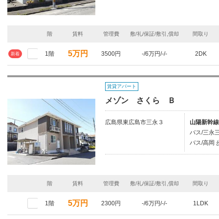
階
賃料
管理費
敷/礼/保証/敷引,償却
間取り
5万円
1階
3500円
-/6万円/-/-
2DK
新着
賃貸アパート
メゾン さくら Ｂ
広島県東広島市三永３
山陽新幹線
バス/三永
バス/高岡 
階
賃料
管理費
敷/礼/保証/敷引,償却
間取り
5万円
1階
2300円
-/6万円/-/-
1LDK