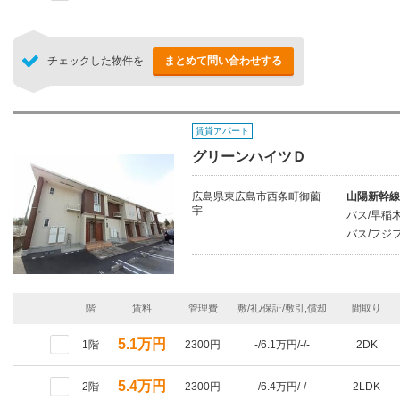
チェックした物件を
まとめて問い合わせする
賃貸アパート
グリーンハイツＤ
広島県東広島市西条町御薗
山陽新幹線
宇
バス/早稲木
バス/フジフ
階
賃料
管理費
敷/礼/保証/敷引,償却
間取り
5.1万円
1階
2300円
-/6.1万円/-/-
2DK
5.4万円
2階
2300円
-/6.4万円/-/-
2LDK