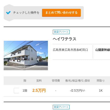
チェックした物件を
まとめて問い合わせする
賃貸アパート
ヘイワテラス
広島県東広島市西条町田口
山陽新幹線
階
賃料
管理費
敷/礼/保証/敷引,償却
間取り
2.5万円
1階
-
-/2.5万円/-/-
1K
賃貸アパート