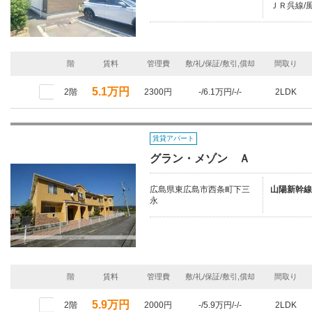
ＪＲ呉線/風
階
賃料
管理費
敷/礼/保証/敷引,償却
間取り
5.1万円
2階
2300円
-/6.1万円/-/-
2LDK
賃貸アパート
グラン・メゾン Ａ
広島県東広島市西条町下三
山陽新幹線
永
階
賃料
管理費
敷/礼/保証/敷引,償却
間取り
5.9万円
2階
2000円
-/5.9万円/-/-
2LDK