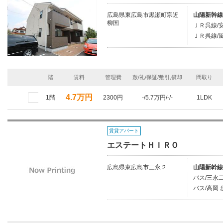
広島県東広島市黒瀬町宗近
山陽新幹線
柳国
ＪＲ呉線/安
ＪＲ呉線/風
階
賃料
管理費
敷/礼/保証/敷引,償却
間取り
4.7万円
1階
2300円
-/5.7万円/-/-
1LDK
賃貸アパート
エステートＨＩＲＯ
広島県東広島市三永２
山陽新幹線
バス/三永
バス/高岡 