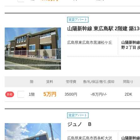
賃貸アパート
山陽新幹線 東広島駅 2階建 築1
広島県東広島市黒瀬松ケ丘
山陽新幹線/
野２丁目 歩
階
賃料
管理費
敷/礼/保証/敷引,償却
間取り
5万円
1階
3500円
-/6万円/-/-
2DK
新着
賃貸アパート
ジュノ Ｂ
広島県東広島市西条町大沢
山陽新幹線