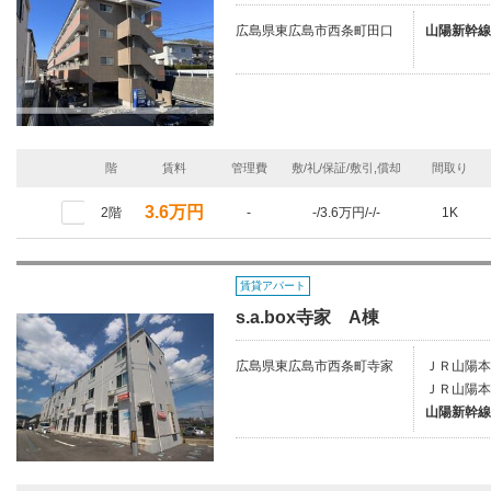
広島県東広島市西条町田口
山陽新幹線
階
賃料
管理費
敷/礼/保証/敷引,償却
間取り
3.6万円
2階
-
-/3.6万円/-/-
1K
賃貸アパート
s.a.box寺家 A棟
広島県東広島市西条町寺家
ＪＲ山陽本
ＪＲ山陽本
山陽新幹線