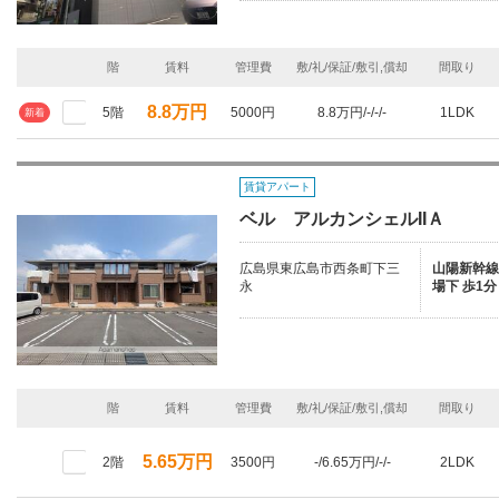
階
賃料
管理費
敷/礼/保証/敷引,償却
間取り
8.8万円
5階
5000円
8.8万円/-/-/-
1LDK
新着
賃貸アパート
ベル アルカンシェルIIＡ
広島県東広島市西条町下三
山陽新幹線/
永
場下 歩1分
階
賃料
管理費
敷/礼/保証/敷引,償却
間取り
5.65万円
2階
3500円
-/6.65万円/-/-
2LDK