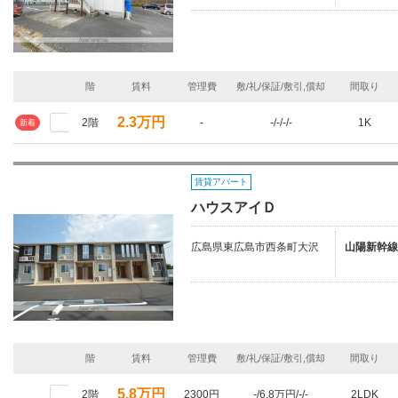
階
賃料
管理費
敷/礼/保証/敷引,償却
間取り
2.3万円
2階
-
-/-/-/-
1K
新着
賃貸アパート
ハウスアイＤ
広島県東広島市西条町大沢
山陽新幹線
階
賃料
管理費
敷/礼/保証/敷引,償却
間取り
5.8万円
2階
2300円
-/6.8万円/-/-
2LDK