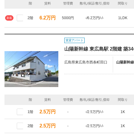
階
賃料
管理費
敷/礼/保証/敷引,償却
間取り
6.2万円
2階
5000円
-/6.2万円/-/-
1LDK
新着
賃貸アパート
山陽新幹線 東広島駅 2階建 築3
広島県東広島市西条町田口
山陽新幹線
階
賃料
管理費
敷/礼/保証/敷引,償却
間取り
2.5万円
1階
-
-/2.5万円/-/-
1K
2.5万円
2階
-
-/2.5万円/-/-
1K