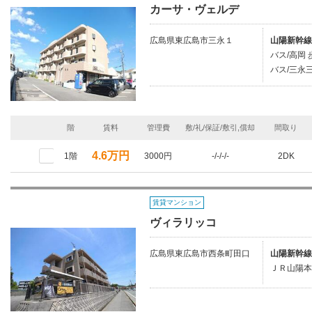
カーサ・ヴェルデ
広島県東広島市三永１
山陽新幹線
バス/高岡 
バス/三永
階
賃料
管理費
敷/礼/保証/敷引,償却
間取り
4.6万円
1階
3000円
-/-/-/-
2DK
賃貸マンション
ヴィラリッコ
広島県東広島市西条町田口
山陽新幹線
ＪＲ山陽本