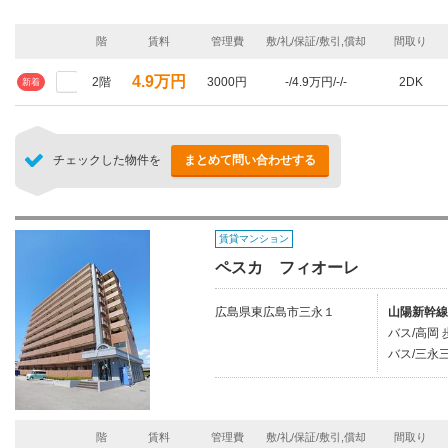
階
賃料
管理費
敷/礼/保証/敷引,償却
間取り
4.9万円
2階
3000円
-/4.9万円/-/-
2DK
新着
チェックした物件を
まとめて問い合わせする
賃貸マンション
ペスカ フィオーレ
広島県東広島市三永１
山陽新幹線
バス/高岡 
バス/三永
階
賃料
管理費
敷/礼/保証/敷引,償却
間取り