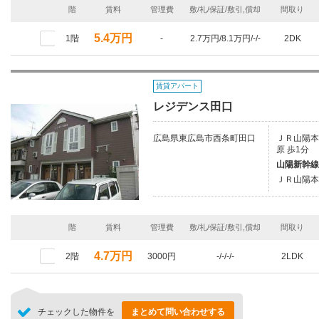
階
賃料
管理費
敷/礼/保証/敷引,償却
間取り
5.4万円
1階
-
2.7万円/8.1万円/-/-
2DK
賃貸アパート
レジデンス田口
広島県東広島市西条町田口
ＪＲ山陽本線
原 歩1分
山陽新幹線
ＪＲ山陽本
階
賃料
管理費
敷/礼/保証/敷引,償却
間取り
4.7万円
2階
3000円
-/-/-/-
2LDK
チェックした物件を
まとめて問い合わせする