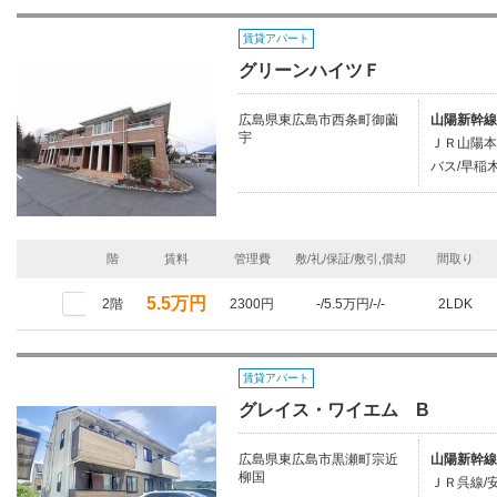
賃貸アパート
グリーンハイツＦ
広島県東広島市西条町御薗
山陽新幹線
宇
ＪＲ山陽本
バス/早稲木
階
賃料
管理費
敷/礼/保証/敷引,償却
間取り
5.5万円
2階
2300円
-/5.5万円/-/-
2LDK
賃貸アパート
グレイス・ワイエム B
広島県東広島市黒瀬町宗近
山陽新幹線
柳国
ＪＲ呉線/安