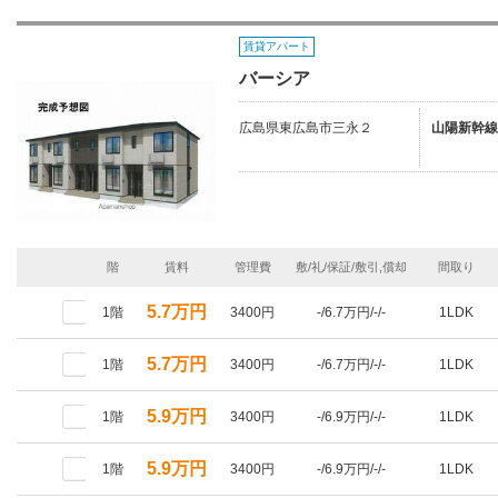
賃貸アパート
バーシア
広島県東広島市三永２
山陽新幹線
階
賃料
管理費
敷/礼/保証/敷引,償却
間取り
5.7万円
1階
3400円
-/6.7万円/-/-
1LDK
5.7万円
1階
3400円
-/6.7万円/-/-
1LDK
5.9万円
1階
3400円
-/6.9万円/-/-
1LDK
5.9万円
1階
3400円
-/6.9万円/-/-
1LDK