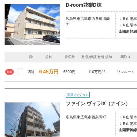
D-room花梨D棟
広島県東広島市西条町御薗
ＪＲ山陽本
宇
ＪＲ山陽本
山陽新幹線
階
賃料
管理費
敷/礼/保証/敷引,償却
間取り
6.45万円
3階
6500円
-/10万円/-/-
ワンルーム
新着
賃貸マンション
ファイン ヴィラIX（ナイン）
広島県東広島市西条岡町
ＪＲ山陽本
ＪＲ山陽本
山陽新幹線