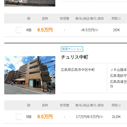
階
賃料
管理費
敷/礼/保証/敷引,償却
間取り
6.5万円
4階
-
-/6.5万円/-/-
2DK
賃貸マンション
チュリス中町
広島県広島市中区中町
ＪＲ山陽本
広島電鉄宇
広島高速交
分
階
賃料
管理費
敷/礼/保証/敷引,償却
間取り
8.5万円
5階
-
17万円/8.5万円/-/-
2LDK