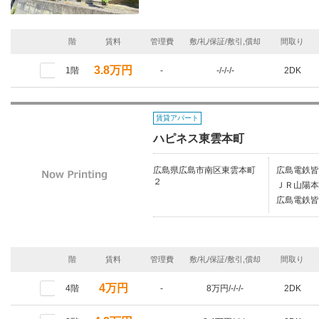
階
賃料
管理費
敷/礼/保証/敷引,償却
間取り
3.8万円
1階
-
-/-/-/-
2DK
賃貸アパート
ハピネス東雲本町
広島県広島市南区東雲本町
広島電鉄皆
２
ＪＲ山陽本
広島電鉄皆
階
賃料
管理費
敷/礼/保証/敷引,償却
間取り
4万円
4階
-
8万円/-/-/-
2DK