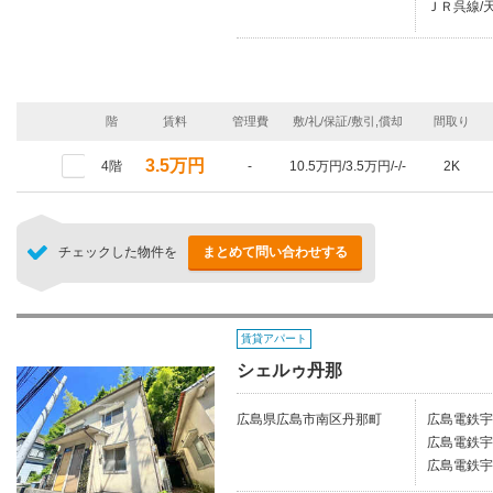
ＪＲ呉線/天
階
賃料
管理費
敷/礼/保証/敷引,償却
間取り
3.5万円
4階
-
10.5万円/3.5万円/-/-
2K
チェックした物件を
まとめて問い合わせする
賃貸アパート
シェルゥ丹那
広島県広島市南区丹那町
広島電鉄宇
広島電鉄宇
広島電鉄宇