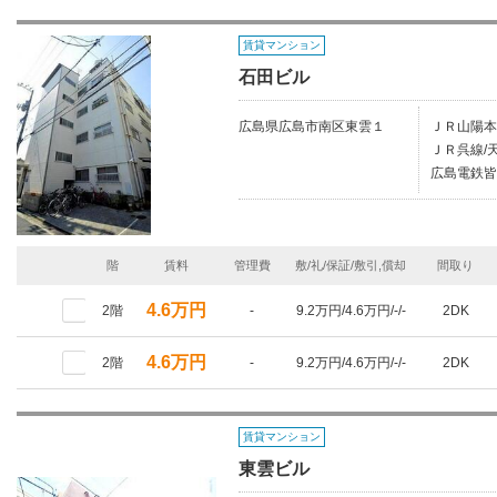
賃貸マンション
石田ビル
広島県広島市南区東雲１
ＪＲ山陽本
ＪＲ呉線/天
広島電鉄皆
階
賃料
管理費
敷/礼/保証/敷引,償却
間取り
4.6万円
2階
-
9.2万円/4.6万円/-/-
2DK
4.6万円
2階
-
9.2万円/4.6万円/-/-
2DK
賃貸マンション
東雲ビル