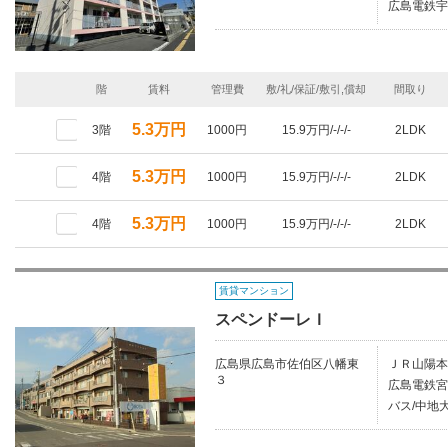
広島電鉄宇
階
賃料
管理費
敷/礼/保証/敷引,償却
間取り
5.3万円
3階
1000円
15.9万円/-/-/-
2LDK
5.3万円
4階
1000円
15.9万円/-/-/-
2LDK
5.3万円
4階
1000円
15.9万円/-/-/-
2LDK
賃貸マンション
スペンドーレＩ
広島県広島市佐伯区八幡東
ＪＲ山陽本
３
広島電鉄宮
バス/中地大