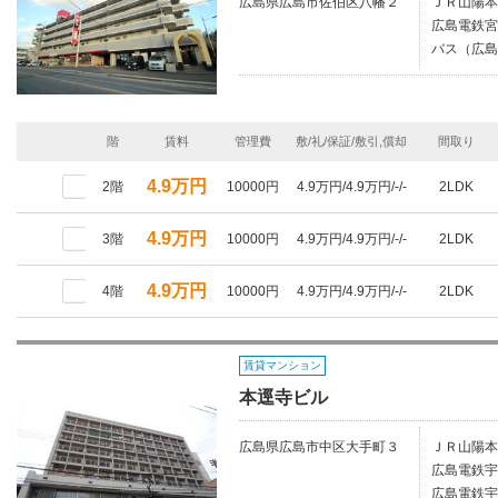
広島県広島市佐伯区八幡２
ＪＲ山陽本
広島電鉄宮
バス（広島
階
賃料
管理費
敷/礼/保証/敷引,償却
間取り
4.9万円
2階
10000円
4.9万円/4.9万円/-/-
2LDK
4.9万円
3階
10000円
4.9万円/4.9万円/-/-
2LDK
4.9万円
4階
10000円
4.9万円/4.9万円/-/-
2LDK
賃貸マンション
本逕寺ビル
広島県広島市中区大手町３
ＪＲ山陽本
広島電鉄宇
広島電鉄宇