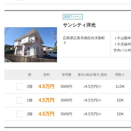
賃貸アパート
サンシティ洋光
広島県広島市南区向洋新町
ＪＲ山陽本
３
ＪＲ呉線/向
市内バス/
階
賃料
管理費
敷/礼/保証/敷引,償却
間取り
4.5万円
2階
3000円
-/4.5万円/-/-
1LDK
4.5万円
1階
3000円
-/4.5万円/-/-
1DK
4.5万円
2階
3000円
-/4.5万円/-/-
1DK