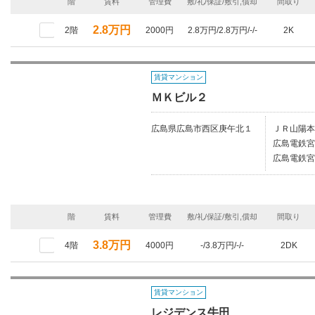
階
賃料
管理費
敷/礼/保証/敷引,償却
間取り
2.8万円
2階
2000円
2.8万円/2.8万円/-/-
2K
賃貸マンション
ＭＫビル２
広島県広島市西区庚午北１
ＪＲ山陽本
広島電鉄宮
広島電鉄宮
階
賃料
管理費
敷/礼/保証/敷引,償却
間取り
3.8万円
4階
4000円
-/3.8万円/-/-
2DK
賃貸マンション
レジデンス牛田