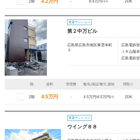
4.2万円
2階
-
8.4万円/-/-/-
2DK
賃貸マンション
第２中万ビル
広島県広島市南区東雲本町
広島電鉄皆
３
ＪＲ山陽本
広島電鉄皆
階
賃料
管理費
敷/礼/保証/敷引,償却
間取り
4.5万円
2階
-
4.5万円/4.5万円/-/-
2DK
賃貸マンション
ウイング８８