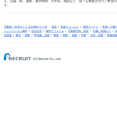
も、沿線・駅、通勤・通学時間、大学名、地図など、様々な検索方法でご希望の
す。
不動産・住宅サイト SUUMO(スーモ)
：
賃貸
|
賃貸マンション
|
賃貸アパート
|
賃貸一戸建
リノベーション物件
|
注文住宅
|
物件リフォーム
|
不動産売却・査定
|
引越し見積もり
|
北海道
|
東北
|
関東
|
甲信越・北陸
|
東海
|
関西
|
四国
|
中国
|
九州・沖縄
|
新築相