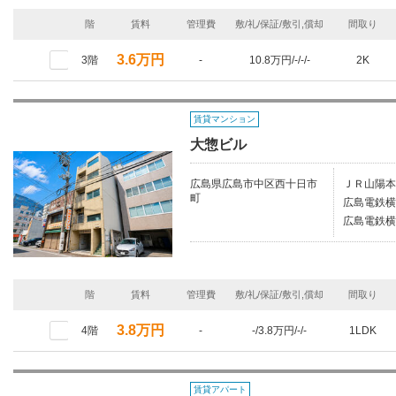
階
賃料
管理費
敷/礼/保証/敷引,償却
間取り
3.6万円
3階
-
10.8万円/-/-/-
2K
賃貸マンション
大惣ビル
広島県広島市中区西十日市
ＪＲ山陽本
町
広島電鉄横
広島電鉄横
階
賃料
管理費
敷/礼/保証/敷引,償却
間取り
3.8万円
4階
-
-/3.8万円/-/-
1LDK
賃貸アパート