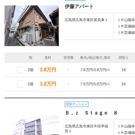
伊藤アパート
広島県広島市東区尾長東１
ＪＲ山陽本
ＪＲ芸備線/
ＪＲ芸備線/
階
賃料
管理費
敷/礼/保証/敷引,償却
間取り
3.8万円
2階
-
7.6万円/3.8万円/-/-
1K
3.8万円
1階
-
7.6万円/3.8万円/-/-
1K
賃貸マンション
Ｂ，ｚ Ｓｔａｇｅ ８
広島県広島市東区牛田早稲
ＪＲ山陽本
田１
ＪＲ芸備線/