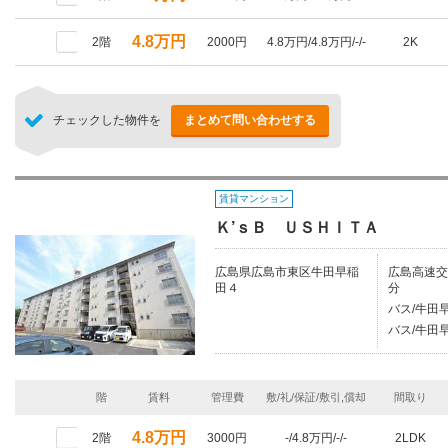
4.8万円
2階
2000円
4.8万円/4.8万円/-/-
2K
チェックした物件を
まとめて問い合わせする
賃貸マンション
Ｋ’ｓＢ ＵＳＨＩＴＡ
広島県広島市東区牛田早稲
広島高速交
田４
分
バス/牛田
バス/牛田
階
賃料
管理費
敷/礼/保証/敷引,償却
間取り
4.8万円
2階
3000円
-/4.8万円/-/-
2LDK