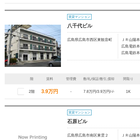
賃貸マンション
八千代ビル
広島県広島市西区東観音町
ＪＲ山陽本
広島電鉄本
広島電鉄本
階
賃料
管理費
敷/礼/保証/敷引,償却
間取り
3.9万円
2階
-
7.8万円/3.9万円/-/-
1K
賃貸マンション
石原ビル
広島県広島市南区東雲２
ＪＲ山陽本