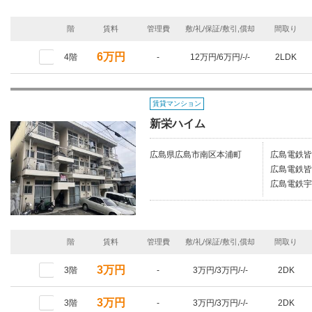
階
賃料
管理費
敷/礼/保証/敷引,償却
間取り
6万円
4階
-
12万円/6万円/-/-
2LDK
賃貸マンション
新栄ハイム
広島県広島市南区本浦町
広島電鉄皆
広島電鉄皆
広島電鉄宇
階
賃料
管理費
敷/礼/保証/敷引,償却
間取り
3万円
3階
-
3万円/3万円/-/-
2DK
3万円
3階
-
3万円/3万円/-/-
2DK