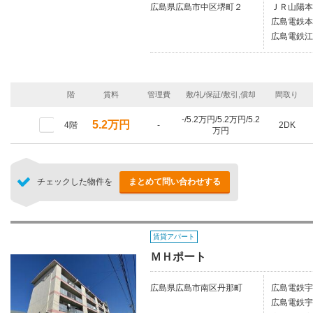
広島県広島市中区堺町２
ＪＲ山陽本
広島電鉄本
広島電鉄江
階
賃料
管理費
敷/礼/保証/敷引,償却
間取り
-/5.2万円/5.2万円/5.2
5.2万円
4階
-
2DK
万円
チェックした物件を
まとめて問い合わせする
賃貸アパート
ＭＨポート
広島県広島市南区丹那町
広島電鉄宇
広島電鉄宇