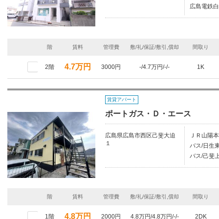
広島電鉄白
階
賃料
管理費
敷/礼/保証/敷引,償却
間取り
4.7万円
2階
3000円
-/4.7万円/-/-
1K
賃貸アパート
ポートガス・Ｄ・エース
広島県広島市西区己斐大迫
ＪＲ山陽本
１
バス/日生
バス/己斐
階
賃料
管理費
敷/礼/保証/敷引,償却
間取り
4.8万円
1階
2000円
4.8万円/4.8万円/-/-
2DK