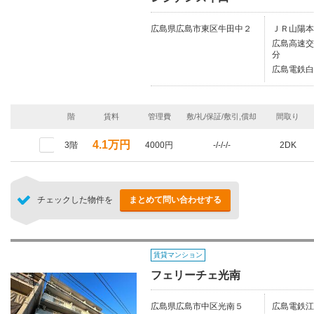
広島県広島市東区牛田中２
ＪＲ山陽本
広島高速交
分
広島電鉄白
階
賃料
管理費
敷/礼/保証/敷引,償却
間取り
4.1万円
3階
4000円
-/-/-/-
2DK
チェックした物件を
まとめて問い合わせする
賃貸マンション
フェリーチェ光南
広島県広島市中区光南５
広島電鉄江