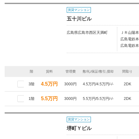
賃貸マンション
五十川ビル
広島県広島市西区天満町
ＪＲ山陽本
広島電鉄本
広島電鉄本
階
賃料
管理費
敷/礼/保証/敷引,償却
間取り
4.5万円
3階
3000円
4.5万円/4.5万円/-/-
2DK
5.5万円
1階
3000円
5.5万円/5.5万円/-/-
2DK
賃貸マンション
堺町Ｙビル