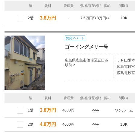
階
賃料
管理費
敷/礼/保証/敷引,償却
間取り
3.8万円
2階
-
7.6万円/3.8万円/-/-
1DK
賃貸アパート
ゴーイングメリー号
広島県広島市佐伯区五日市
ＪＲ山陽本
駅前２
広島電鉄宮
広島電鉄宮
階
賃料
管理費
敷/礼/保証/敷引,償却
間取り
3.8万円
1階
4000円
-/-/-/-
ワンルーム
4.8万円
2階
4000円
-/-/-/-
1DK