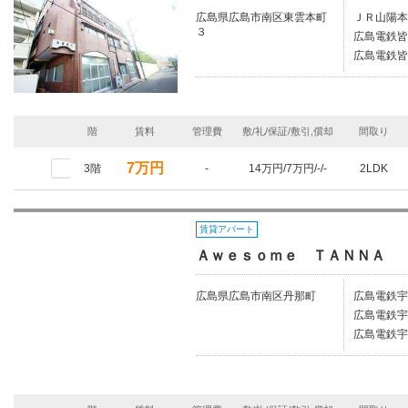
広島県広島市南区東雲本町
ＪＲ山陽本
３
広島電鉄皆
広島電鉄皆
階
賃料
管理費
敷/礼/保証/敷引,償却
間取り
7万円
3階
-
14万円/7万円/-/-
2LDK
賃貸アパート
Ａｗｅｓｏｍｅ ＴＡＮＮＡ
広島県広島市南区丹那町
広島電鉄宇
広島電鉄宇
広島電鉄宇