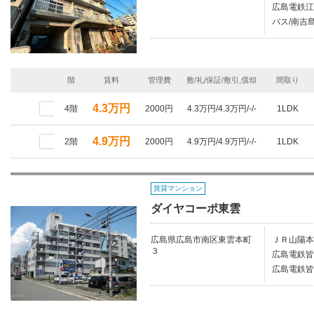
広島電鉄江
バス/南吉島
階
賃料
管理費
敷/礼/保証/敷引,償却
間取り
4.3万円
4階
2000円
4.3万円/4.3万円/-/-
1LDK
4.9万円
2階
2000円
4.9万円/4.9万円/-/-
1LDK
賃貸マンション
ダイヤコーポ東雲
広島県広島市南区東雲本町
ＪＲ山陽本
３
広島電鉄皆
広島電鉄皆