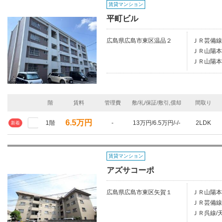
賃貸マンション
平町ビル
広島県広島市東区温品２
ＪＲ芸備線/
ＪＲ山陽本
ＪＲ山陽本
階
賃料
管理費
敷/礼/保証/敷引,償却
間取り
6.5万円
1階
-
13万円/6.5万円/-/-
2LDK
新着
賃貸マンション
アズサコーポ
広島県広島市東区矢賀１
ＪＲ山陽本
ＪＲ芸備線
ＪＲ呉線/天