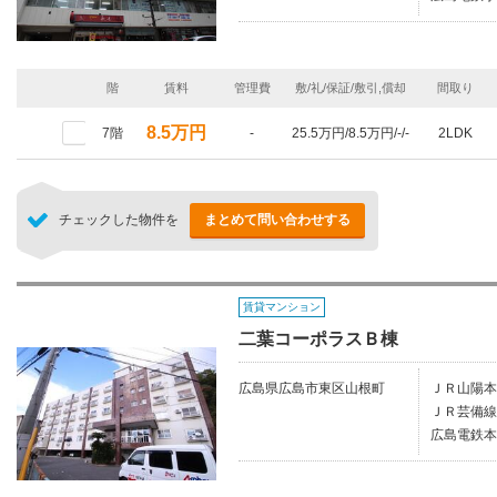
階
賃料
管理費
敷/礼/保証/敷引,償却
間取り
8.5万円
7階
-
25.5万円/8.5万円/-/-
2LDK
チェックした物件を
まとめて問い合わせする
賃貸マンション
二葉コーポラスＢ棟
広島県広島市東区山根町
ＪＲ山陽本
ＪＲ芸備線/
広島電鉄本