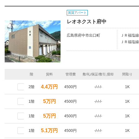
賃貸アパート
レオネクスト府中
広島県府中市出口町
ＪＲ福塩線/
ＪＲ福塩線/
階
賃料
管理費
敷/礼/保証/敷引,償却
間取り
4.4万円
2階
4500円
-/-/-/-
1K
5万円
1階
4500円
-/-/-/-
1K
5万円
1階
4500円
-/-/-/-
1K
5.1万円
1階
4500円
-/-/-/-
1K