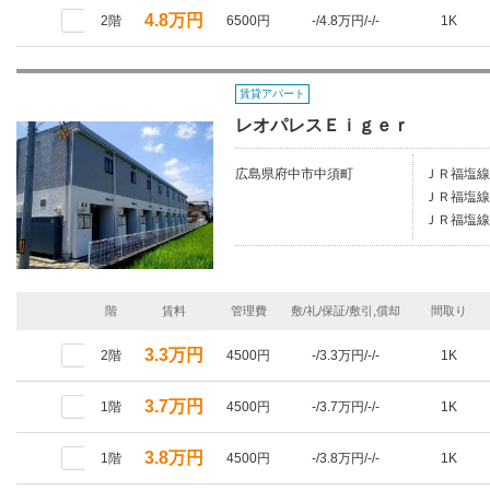
4.8万円
2階
6500円
-/4.8万円/-/-
1K
賃貸アパート
レオパレスＥｉｇｅｒ
広島県府中市中須町
ＪＲ福塩線/
ＪＲ福塩線/
ＪＲ福塩線
階
賃料
管理費
敷/礼/保証/敷引,償却
間取り
3.3万円
2階
4500円
-/3.3万円/-/-
1K
3.7万円
1階
4500円
-/3.7万円/-/-
1K
3.8万円
1階
4500円
-/3.8万円/-/-
1K