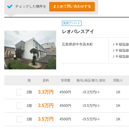
チェックした物件を
まとめて問い合わせする
賃貸アパート
レオパレスアイ
広島県府中市高木町
ＪＲ福塩線/
ＪＲ福塩線/
ＪＲ福塩線/
階
賃料
管理費
敷/礼/保証/敷引,償却
間取り
3.3万円
2階
4500円
-/3.3万円/-/-
1K
3.5万円
1階
4500円
-/3.5万円/-/-
1K
3.5万円
1階
4500円
-/3.5万円/-/-
1K