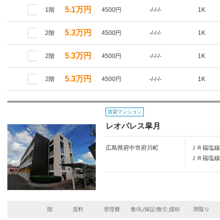
5.1万円
1階
4500円
-/-/-/-
1K
5.3万円
2階
4500円
-/-/-/-
1K
5.3万円
2階
4500円
-/-/-/-
1K
5.3万円
2階
4500円
-/-/-/-
1K
賃貸マンション
レオパレス皐月
広島県府中市府川町
ＪＲ福塩線/
ＪＲ福塩線/
階
賃料
管理費
敷/礼/保証/敷引,償却
間取り