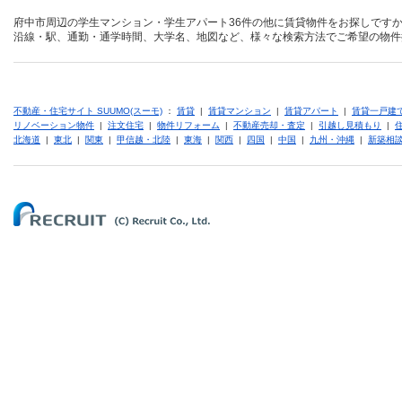
府中市周辺の学生マンション・学生アパート36件の他に賃貸物件をお探しですか
沿線・駅、通勤・通学時間、大学名、地図など、様々な検索方法でご希望の物件
不動産・住宅サイト SUUMO(スーモ)
：
賃貸
|
賃貸マンション
|
賃貸アパート
|
賃貸一戸建
リノベーション物件
|
注文住宅
|
物件リフォーム
|
不動産売却・査定
|
引越し見積もり
|
北海道
|
東北
|
関東
|
甲信越・北陸
|
東海
|
関西
|
四国
|
中国
|
九州・沖縄
|
新築相