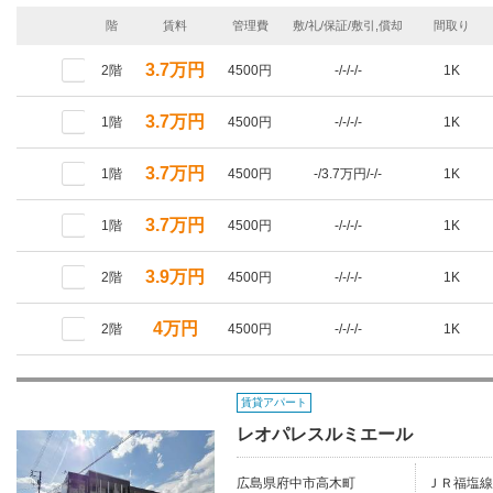
階
賃料
管理費
敷/礼/保証/敷引,償却
間取り
3.7万円
2階
4500円
-/-/-/-
1K
3.7万円
1階
4500円
-/-/-/-
1K
3.7万円
1階
4500円
-/3.7万円/-/-
1K
3.7万円
1階
4500円
-/-/-/-
1K
3.9万円
2階
4500円
-/-/-/-
1K
4万円
2階
4500円
-/-/-/-
1K
賃貸アパート
レオパレスルミエール
広島県府中市高木町
ＪＲ福塩線/