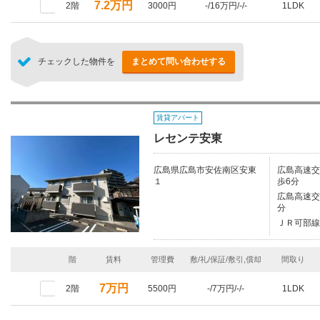
7.2万円
2階
3000円
-/16万円/-/-
1LDK
チェックした物件を
まとめて問い合わせする
賃貸アパート
レセンテ安東
広島県広島市安佐南区安東
広島高速交
１
歩6分
広島高速交
分
ＪＲ可部線/
階
賃料
管理費
敷/礼/保証/敷引,償却
間取り
7万円
2階
5500円
-/7万円/-/-
1LDK