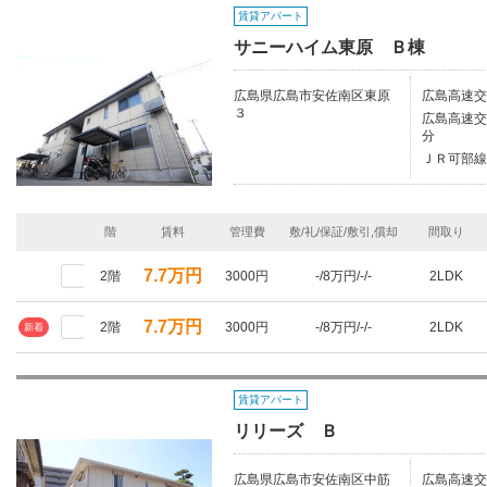
賃貸アパート
サニーハイム東原 Ｂ棟
広島県広島市安佐南区東原
広島高速交
３
広島高速交
分
ＪＲ可部線
階
賃料
管理費
敷/礼/保証/敷引,償却
間取り
7.7万円
2階
3000円
-/8万円/-/-
2LDK
7.7万円
2階
3000円
-/8万円/-/-
2LDK
新着
賃貸アパート
リリーズ Ｂ
広島県広島市安佐南区中筋
広島高速交