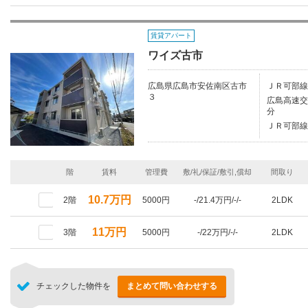
賃貸アパート
ワイズ古市
広島県広島市安佐南区古市
ＪＲ可部線
３
広島高速交
分
ＪＲ可部線/
階
賃料
管理費
敷/礼/保証/敷引,償却
間取り
10.7万円
2階
5000円
-/21.4万円/-/-
2LDK
11万円
3階
5000円
-/22万円/-/-
2LDK
チェックした物件を
まとめて問い合わせする