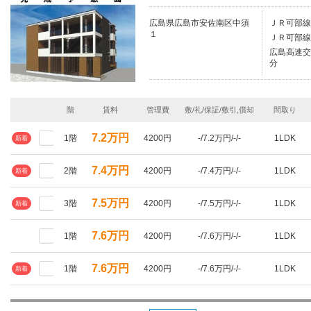
広島県広島市安佐南区中須
ＪＲ可部線
１
ＪＲ可部線
広島高速交
分
階
賃料
管理費
敷/礼/保証/敷引,償却
間取り
7.2万円
1階
4200円
-/7.2万円/-/-
1LDK
新着
7.4万円
2階
4200円
-/7.4万円/-/-
1LDK
新着
7.5万円
3階
4200円
-/7.5万円/-/-
1LDK
新着
7.6万円
1階
4200円
-/7.6万円/-/-
1LDK
7.6万円
1階
4200円
-/7.6万円/-/-
1LDK
新着