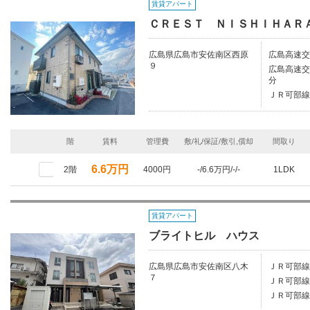
賃貸アパート
ＣＲＥＳＴ ＮＩＳＨＩＨＡＲ
広島県広島市安佐南区西原
広島高速交
９
広島高速交
分
ＪＲ可部線
階
賃料
管理費
敷/礼/保証/敷引,償却
間取り
6.6万円
2階
4000円
-/6.6万円/-/-
1LDK
賃貸アパート
ブライトヒル ハウス
広島県広島市安佐南区八木
ＪＲ可部線
７
ＪＲ可部線/
ＪＲ可部線/