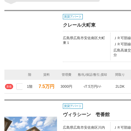
賃貸アパート
クレール大町東
広島県広島市安佐南区大町
ＪＲ可部線
東１
ＪＲ可部線/
広島高速交
分
階
賃料
管理費
敷/礼/保証/敷引,償却
間取り
7.5万円
1階
3000円
-/7.5万円/-/-
2LDK
新着
賃貸アパート
ヴィラシーン 壱番館
広島県広島市安佐南区川内
ＪＲ可部線