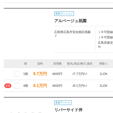
賃貸マンション
アルページュ祇園
広島県広島市安佐南区祇園
ＪＲ可部線
７
ＪＲ可部線
広島高速交
分
階
賃料
管理費
敷/礼/保証/敷引,償却
間取り
6.7万円
1階
4600円
-/7.7万円/-/-
1LDK
8.1万円
4階
4600円
-/9.1万円/-/-
2LDK
新着
賃貸アパート
リバーサイド伴