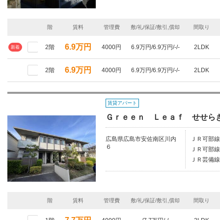
階
賃料
管理費
敷/礼/保証/敷引,償却
間取り
6.9万円
2階
4000円
6.9万円/6.9万円/-/-
2LDK
新着
6.9万円
2階
4000円
6.9万円/6.9万円/-/-
2LDK
賃貸アパート
Ｇｒｅｅｎ Ｌｅａｆ せせら
広島県広島市安佐南区川内
ＪＲ可部線/
６
ＪＲ可部線
ＪＲ芸備線
階
賃料
管理費
敷/礼/保証/敷引,償却
間取り