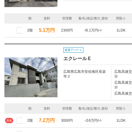
階
賃料
管理費
敷/礼/保証/敷引,償却
間取り
5.1万円
2階
2300円
-/6.1万円/-/-
1LDK
賃貸アパート
エクレールＥ
広島県広島市安佐南区長楽
広島高速交
寺２
分
広島高速交
分
広島高速交
階
賃料
管理費
敷/礼/保証/敷引,償却
間取り
7.2万円
2階
3000円
-/16万円/-/-
1LDK
新着