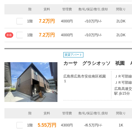
階
賃料
管理費
敷/礼/保証/敷引,償却
間取り
7.2万円
1階
4000円
-/10万円/-/-
2LDK
7.2万円
1階
4000円
-/10万円/-/-
2LDK
新着
賃貸アパート
カーサ グラシオッソ 祇園 
広島県広島市安佐南区祇園
ＪＲ可部線
１
ＪＲ可部線
広島高速交
駅 歩15分
階
賃料
管理費
敷/礼/保証/敷引,償却
間取り
5.55万円
1階
4300円
-/6.5万円/-/-
1K