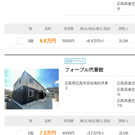
広島高速交
分
階
賃料
管理費
敷/礼/保証/敷引,償却
間取り
6.8万円
3階
5000円
-/6.8万円/-/-
2LDK
賃貸アパート
フォーブル弐番館
広島県広島市安佐南区伴東
広島高速交
２
広島高速交
分
広島高速交
7分
階
賃料
管理費
敷/礼/保証/敷引,償却
間取り
7.5万円
1階
4000円
-/12万円/-/-
2LDK