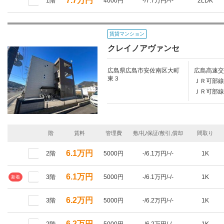
7.7万円
1階
4000円
-/7.7万円/-/-
2LDK
賃貸マンション
クレイノアヴァンセ
広島県広島市安佐南区大町
広島高速交
東３
ＪＲ可部線
ＪＲ可部線/
階
賃料
管理費
敷/礼/保証/敷引,償却
間取り
6.1万円
2階
5000円
-/6.1万円/-/-
1K
6.1万円
3階
5000円
-/6.1万円/-/-
1K
新着
6.2万円
3階
5000円
-/6.2万円/-/-
1K
6.2万円