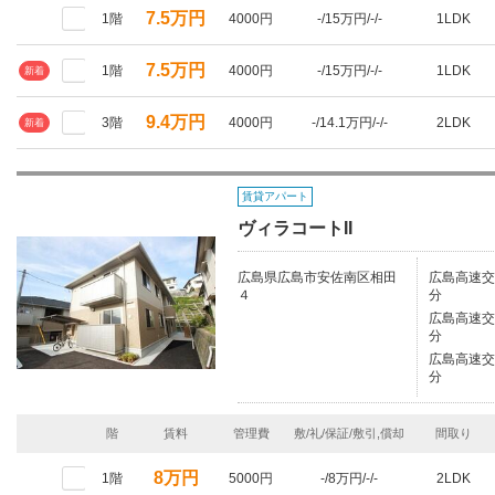
7.5万円
1階
4000円
-/15万円/-/-
1LDK
7.5万円
1階
4000円
-/15万円/-/-
1LDK
新着
9.4万円
3階
4000円
-/14.1万円/-/-
2LDK
新着
賃貸アパート
ヴィラコートII
広島県広島市安佐南区相田
広島高速交
４
分
広島高速交
分
広島高速交
分
階
賃料
管理費
敷/礼/保証/敷引,償却
間取り
8万円
1階
5000円
-/8万円/-/-
2LDK