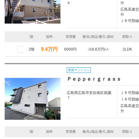
４
分
広島高速交
分
ＪＲ可部線/
階
賃料
管理費
敷/礼/保証/敷引,償却
間取り
9.4万円
2階
6000円
-/18.8万円/-/-
2LDK
賃貸マンション
Ｐｅｐｐｅｒｇｒａｓｓ
広島県広島市安佐南区祇園
ＪＲ可部線
７
ＪＲ可部線/
広島高速交
分
階
賃料
管理費
敷/礼/保証/敷引,償却
間取り