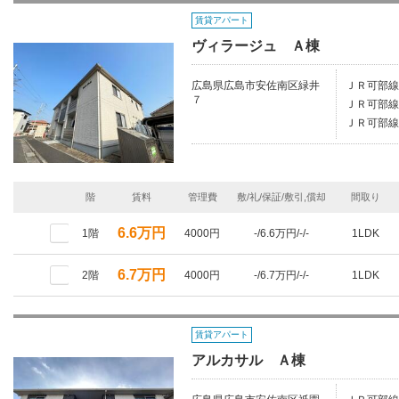
賃貸アパート
ヴィラージュ Ａ棟
広島県広島市安佐南区緑井
ＪＲ可部線
７
ＪＲ可部線/
ＪＲ可部線/
階
賃料
管理費
敷/礼/保証/敷引,償却
間取り
6.6万円
1階
4000円
-/6.6万円/-/-
1LDK
6.7万円
2階
4000円
-/6.7万円/-/-
1LDK
賃貸アパート
アルカサル Ａ棟