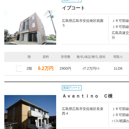
イブコート
広島県広島市安佐南区祇園
ＪＲ可部線
５
ＪＲ可部線
広島高速交
分
階
賃料
管理費
敷/礼/保証/敷引,償却
間取り
6.2万円
2階
2900円
-/7.2万円/-/-
1LDK
賃貸アパート
Ａｖｅｎｔｉｎｏ Ｃ棟
広島県広島市安佐南区長束
ＪＲ可部線
西４
ＪＲ可部線/
バス/祇園が