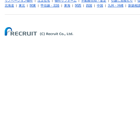
リノベーション物件
|
注文住宅
|
物件リフォーム
|
不動産売却・査定
|
引越し見積もり
|
北海道
|
東北
|
関東
|
甲信越・北陸
|
東海
|
関西
|
四国
|
中国
|
九州・沖縄
|
新築相