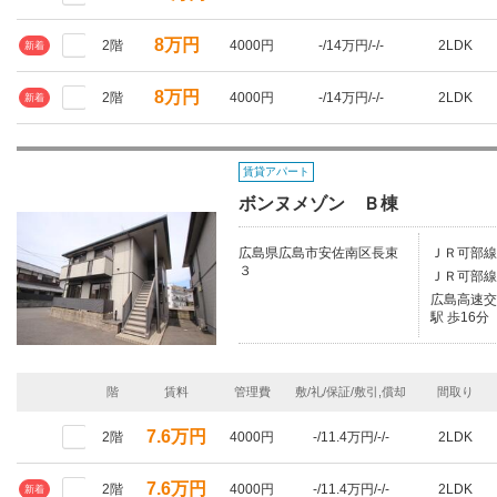
8万円
2階
4000円
-/14万円/-/-
2LDK
新着
8万円
2階
4000円
-/14万円/-/-
2LDK
新着
賃貸アパート
ボンヌメゾン Ｂ棟
広島県広島市安佐南区長束
ＪＲ可部線
３
ＪＲ可部線
広島高速交
駅 歩16分
階
賃料
管理費
敷/礼/保証/敷引,償却
間取り
7.6万円
2階
4000円
-/11.4万円/-/-
2LDK
7.6万円
2階
4000円
-/11.4万円/-/-
2LDK
新着