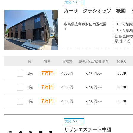
賃貸アパート
カーサ グラシオッソ 祇園 
広島県広島市安佐南区祇園
ＪＲ可部線
１
ＪＲ可部線
広島高速交
駅 歩15分
階
賃料
管理費
敷/礼/保証/敷引,償却
間取り
7万円
1階
4300円
-/7万円/-/-
1LDK
7万円
1階
4300円
-/7万円/-/-
1LDK
7万円
1階
4300円
-/7万円/-/-
1LDK
賃貸アパート
サザンエステート中須