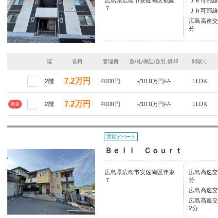
広島県広島市安佐南区祇園
ＪＲ可部線
７
ＪＲ可部線/
広島高速交
分
階
賃料
管理費
敷/礼/保証/敷引,償却
間取り
7.2万円
2階
4000円
-/10.8万円/-/-
1LDK
7.2万円
2階
4000円
-/10.8万円/-/-
1LDK
新着
賃貸アパート
Ｂｅｌｌ Ｃｏｕｒｔ
広島県広島市安佐南区伴東
広島高速交
７
分
広島高速交
広島高速交
2分