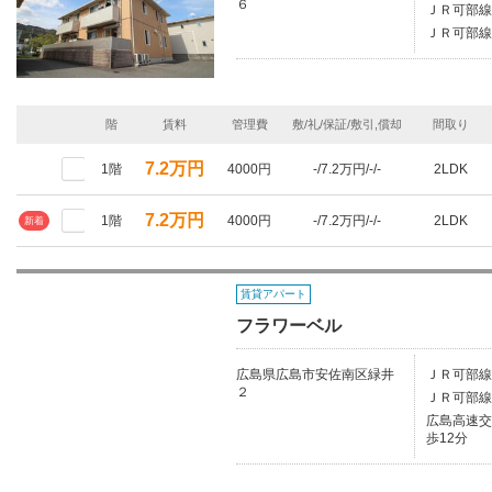
６
ＪＲ可部線/
ＪＲ可部線/
階
賃料
管理費
敷/礼/保証/敷引,償却
間取り
7.2万円
1階
4000円
-/7.2万円/-/-
2LDK
7.2万円
1階
4000円
-/7.2万円/-/-
2LDK
新着
賃貸アパート
フラワーベル
広島県広島市安佐南区緑井
ＪＲ可部線
２
ＪＲ可部線/
広島高速交
歩12分