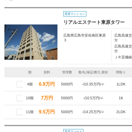
賃貸マンション
リアルエステート東原タワー
広島県広島市安佐南区東原
広島高速交
３
分
広島高速交
分
ＪＲ芸備線/
階
賃料
管理費
敷/礼/保証/敷引,償却
間取り
6.9万円
4階
5000円
-/10.35万円/-/-
1LDK
7万円
10階
5000円
-/10.5万円/-/-
1K
9.5万円
11階
5000円
-/14.25万円/-/-
2LDK
賃貸アパート