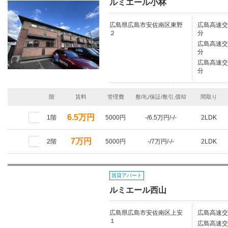
ルミエール小林
広島県広島市安佐南区東野
広島高速交
２
分
広島高速交
分
広島高速交
分
階
賃料
管理費
敷/礼/保証/敷引,償却
間取り
6.5万円
1階
5000円
-/6.5万円/-/-
2LDK
7万円
2階
5000円
-/7万円/-/-
2LDK
賃貸アパート
ルミエール西山
広島県広島市安佐南区上安
広島高速交
１
広島高速交