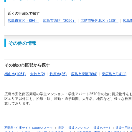
近くの行政区で探す
広島市東区（894）
|
広島市西区（2056）
|
広島市安佐北区（136）
|
広島市
その他の情報
その他の市区郡から探す
福山市(1051)
|
大竹市(2)
|
竹原市(26)
|
広島市東区(894)
|
東広島市(1411)
広島市安佐南区周辺の学生マンション・学生アパート2570件の他に賃貸物件を
区エリア以外にも、沿線・駅、通勤・通学時間、大学名、地図など、様々な検索
意しております。
不動産・住宅サイト SUUMO(スーモ)
：
賃貸
|
賃貸マンション
|
賃貸アパート
|
賃貸一戸建