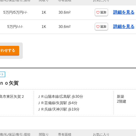
敷/礼/保証/敷引,償却
間取り
専有面積
お気に入り
詳細を見る
5万円/5万円/-/-
1K
30.6m
2
追加
詳細を見る
5万円/-/-/-
1K
30.6m
2
追加
合わせする
ート
ｎｏ矢賀
島市東区矢賀２
ＪＲ山陽本線/広島駅 歩30分
新築
2階建
ＪＲ芸備線/矢賀駅 歩4分
ＪＲ呉線/天神川駅 歩19分
敷/礼/保証/敷引,償却
間取り
専有面積
お気に入り