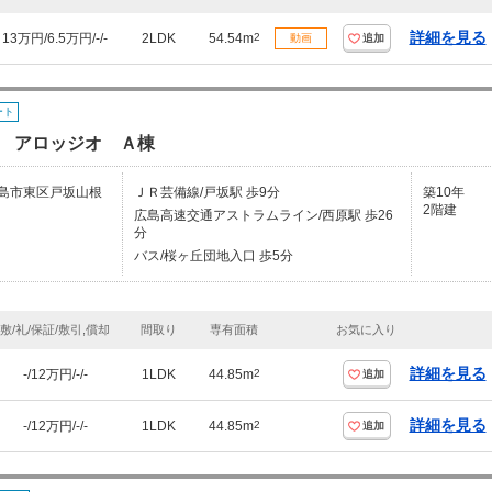
詳細を見る
13万円/6.5万円/-/-
2LDK
54.54m
2
動画
追加
ート
 アロッジオ Ａ棟
島市東区戸坂山根
ＪＲ芸備線/戸坂駅 歩9分
築10年
2階建
広島高速交通アストラムライン/西原駅 歩26
分
バス/桜ヶ丘団地入口 歩5分
敷/礼/保証/敷引,償却
間取り
専有面積
お気に入り
詳細を見る
-/12万円/-/-
1LDK
44.85m
2
追加
詳細を見る
-/12万円/-/-
1LDK
44.85m
2
追加