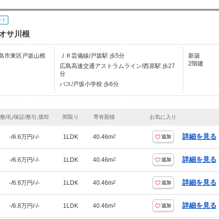
ート
オサ川根
島市東区戸坂山根
ＪＲ芸備線/戸坂駅 歩5分
新築
2階建
広島高速交通アストラムライン/西原駅 歩27
分
バス/戸坂小学校 歩6分
敷/礼/保証/敷引,償却
間取り
専有面積
お気に入り
詳細を見る
-/6.6万円/-/-
1LDK
40.46m
2
追加
詳細を見る
-/6.6万円/-/-
1LDK
40.46m
2
追加
詳細を見る
-/6.8万円/-/-
1LDK
40.46m
2
追加
詳細を見る
-/6.8万円/-/-
1LDK
40.46m
2
追加