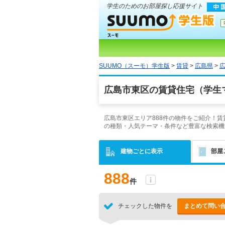
学生のためのお部屋探し応援サイト
SUUMO（スーモ）学生版
>
賃貸
>
広島県
>
広島市東区の賃貸住宅（学生
広島市東区エリア888件の物件をご紹介！
の種類・人気テーマ・条件など豊富な検索機
建物ごとに表示
部屋
888
件
チェックした物件を
まとめて問い