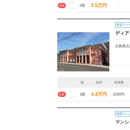
5.5万円
2階
-
新着
賃貸アパ
ディア
広島県広
階
賃料
管理費
4.4万円
1階
2200円
新着
賃貸マン
マンシ