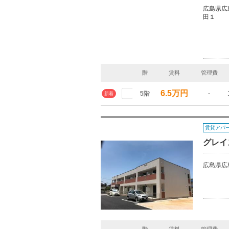
広島県広
田１
階
賃料
管理費
6.5万円
5階
-
新着
賃貸アパ
グレイ
広島県広