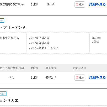
詳細を見る
5.5万円/5.5万円/-/-
2LDK
54m
2
追加
ート
・フリ－デンＡ
島市東区福田５
バス/大平 歩5分
築21年
2階建
バス/寺分 歩6分
バス/広島東ＩＣ 歩9分
敷/礼/保証/敷引,償却
間取り
専有面積
お気に入り
詳細を見る
-/-/-/-
1LDK
45.72m
2
追加
ション
ョンサカエ