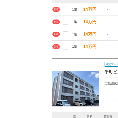
14万円
1階
-
新着
14万円
1階
-
新着
14万円
1階
-
新着
14万円
1階
-
新着
賃貸マン
平町ビ
広島県広
階
賃料
管理費