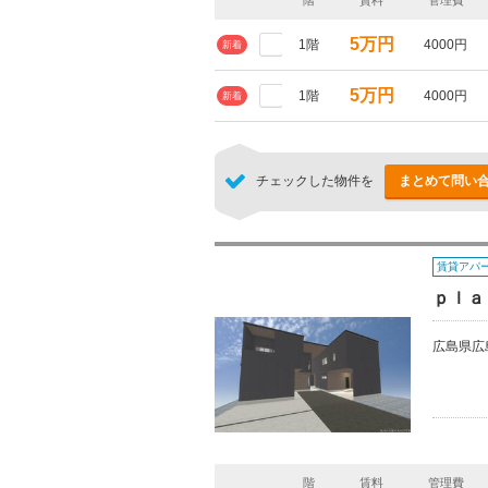
階
賃料
管理費
5万円
1階
4000円
新着
5万円
1階
4000円
新着
チェックした物件を
まとめて問い
賃貸アパ
ｐｌａ
広島県広
階
賃料
管理費