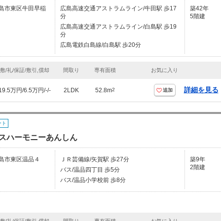
島市東区牛田早稲
広島高速交通アストラムライン/牛田駅 歩17
築42年
分
5階建
広島高速交通アストラムライン/白島駅 歩19
分
広島電鉄白島線/白島駅 歩20分
敷/礼/保証/敷引,償却
間取り
専有面積
お気に入り
詳細を見る
19.5万円/6.5万円/-/-
2LDK
52.8m
2
追加
ート
スハーモニーあんしん
島市東区温品４
ＪＲ芸備線/矢賀駅 歩27分
築9年
2階建
バス/温品四丁目 歩5分
バス/温品小学校前 歩8分