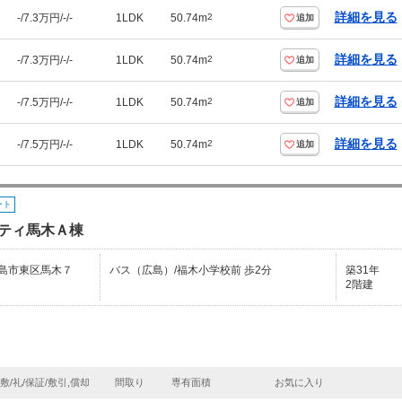
詳細を見る
-/7.3万円/-/-
1LDK
50.74m
2
追加
詳細を見る
-/7.3万円/-/-
1LDK
50.74m
2
追加
詳細を見る
-/7.5万円/-/-
1LDK
50.74m
2
追加
詳細を見る
-/7.5万円/-/-
1LDK
50.74m
2
追加
ート
ティ馬木Ａ棟
島市東区馬木７
バス（広島）/福木小学校前 歩2分
築31年
2階建
敷/礼/保証/敷引,償却
間取り
専有面積
お気に入り