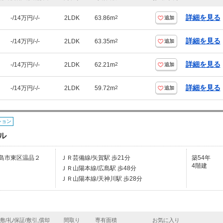
詳細を見る
-/14万円/-/-
2LDK
63.86m
2
追加
詳細を見る
-/14万円/-/-
2LDK
63.35m
2
追加
詳細を見る
-/14万円/-/-
2LDK
62.21m
2
追加
詳細を見る
-/14万円/-/-
2LDK
59.72m
2
追加
ション
ル
島市東区温品２
ＪＲ芸備線/矢賀駅 歩21分
築54年
4階建
ＪＲ山陽本線/広島駅 歩48分
ＪＲ山陽本線/天神川駅 歩28分
敷/礼/保証/敷引,償却
間取り
専有面積
お気に入り