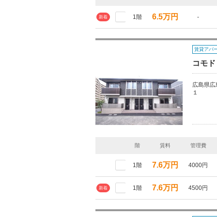
6.5万円
1階
-
新着
賃貸アパ
コモド
広島県広
１
階
賃料
管理費
7.6万円
1階
4000円
7.6万円
1階
4500円
新着