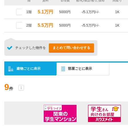
階
賃料
管理費
敷/礼/保証/敷引,償却
間取り
5.1万円
1階
5000円
-/5.1万円/-/-
1K
5.5万円
2階
5000円
-/5.5万円/-/-
1K
チェックした物件を
まとめて問い合わせする
建物ごとに表示
部屋ごとに表示
9
件