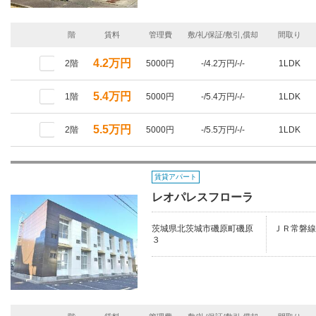
階
賃料
管理費
敷/礼/保証/敷引,償却
間取り
4.2万円
2階
5000円
-/4.2万円/-/-
1LDK
5.4万円
1階
5000円
-/5.4万円/-/-
1LDK
5.5万円
2階
5000円
-/5.5万円/-/-
1LDK
賃貸アパート
レオパレスフローラ
茨城県北茨城市磯原町磯原
ＪＲ常磐線
３