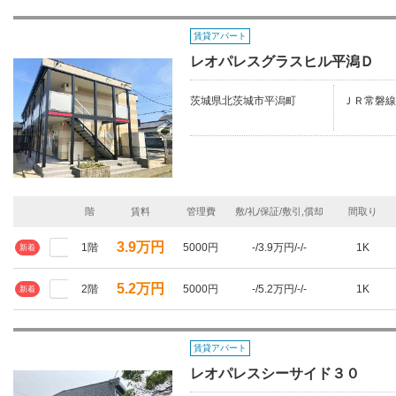
賃貸アパート
レオパレスグラスヒル平潟Ｄ
茨城県北茨城市平潟町
ＪＲ常磐線
階
賃料
管理費
敷/礼/保証/敷引,償却
間取り
3.9万円
1階
5000円
-/3.9万円/-/-
1K
新着
5.2万円
2階
5000円
-/5.2万円/-/-
1K
新着
賃貸アパート
レオパレスシーサイド３０