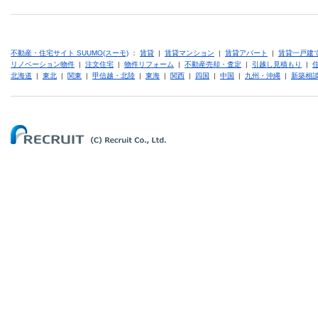
不動産・住宅サイト SUUMO(スーモ)
：
賃貸
|
賃貸マンション
|
賃貸アパート
|
賃貸一戸建
リノベーション物件
|
注文住宅
|
物件リフォーム
|
不動産売却・査定
|
引越し見積もり
|
北海道
|
東北
|
関東
|
甲信越・北陸
|
東海
|
関西
|
四国
|
中国
|
九州・沖縄
|
新築相