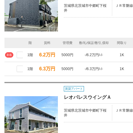
茨城県北茨城市中郷町下桜
ＪＲ常磐線
井
階
賃料
管理費
敷/礼/保証/敷引,償却
間取り
6.2万円
1階
5000円
-/6.2万円/-/-
1K
新着
6.3万円
1階
5000円
-/6.3万円/-/-
1K
賃貸アパート
レオパレスウイングＡ
茨城県北茨城市中郷町下桜
ＪＲ常磐線/
井