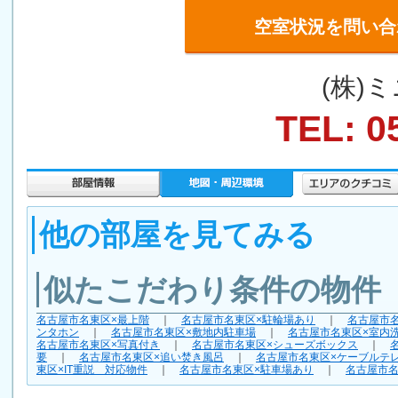
空室状況を問い合
(株)
TEL: 0
他の部屋を見てみる
似たこだわり条件の物件
名古屋市名東区×最上階
｜
名古屋市名東区×駐輪場あり
｜
名古屋市
ンタホン
｜
名古屋市名東区×敷地内駐車場
｜
名古屋市名東区×室内
名古屋市名東区×写真付き
｜
名古屋市名東区×シューズボックス
｜
要
｜
名古屋市名東区×追い焚き風呂
｜
名古屋市名東区×ケーブルテ
東区×IT重説 対応物件
｜
名古屋市名東区×駐車場あり
｜
名古屋市名