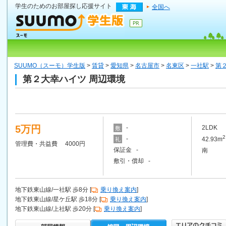
学生のためのお部屋探し応援サイト
全国へ
SUUMO（スーモ）学生版
>
賃貸
>
愛知県
>
名古屋市
>
名東区
>
一社駅
>
第
第２大幸ハイツ 周辺環境
5万円
-
2LDK
敷
2
-
42.93m
礼
管理費・共益費 4000円
保証金 -
南
敷引・償却 -
地下鉄東山線/一社駅 歩8分 [
乗り換え案内
]
地下鉄東山線/星ケ丘駅 歩18分 [
乗り換え案内
]
地下鉄東山線/上社駅 歩20分 [
乗り換え案内
]