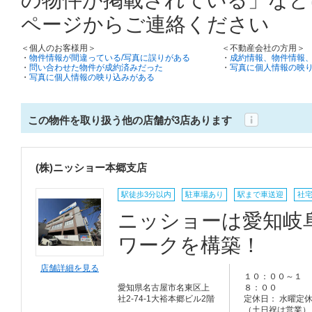
ページからご連絡ください
＜個人のお客様用＞
＜不動産会社の方用＞
・
物件情報が間違っている/写真に誤りがある
・
成約情報、物件情報
・
問い合わせた物件が成約済みだった
・
写真に個人情報の映
・
写真に個人情報の映り込みがある
この物件を取り扱う他の店舗が3店あります
(株)ニッショー本郷支店
駅徒歩3分以内
駐車場あり
駅まで車送迎
社
ニッショーは愛知岐
ワークを構築！
店舗詳細を見る
１０：００～１
愛知県名古屋市名東区上
８：００
社2-74-1大裕本郷ビル2階
定休日： 水曜定
（土日祝は営業）