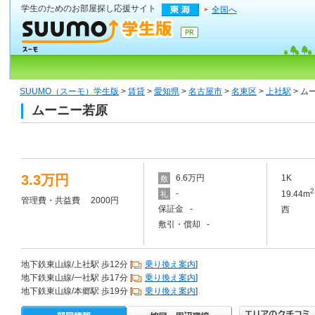
学生のためのお部屋探し応援サイト
全国へ
SUUMO（スーモ）学生版
>
賃貸
>
愛知県
>
名古屋市
>
名東区
>
上社駅
> ム
ムーニー若原
3.3万円
6.6万円
1K
敷
2
-
19.44m
礼
管理費・共益費 2000円
保証金 -
西
敷引・償却 -
地下鉄東山線/上社駅 歩12分 [
乗り換え案内
]
地下鉄東山線/一社駅 歩17分 [
乗り換え案内
]
地下鉄東山線/本郷駅 歩19分 [
乗り換え案内
]