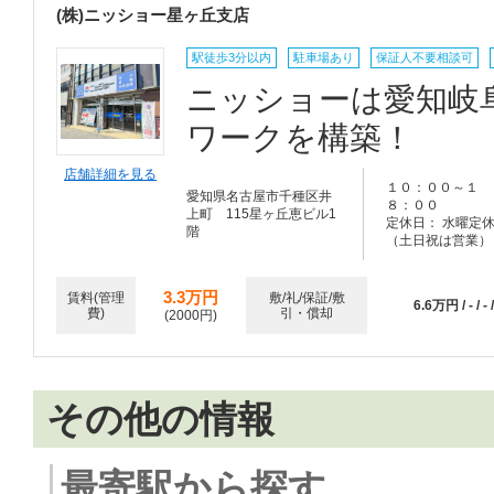
(株)ニッショー星ヶ丘支店
駅徒歩3分以内
駐車場あり
保証人不要相談可
ニッショーは愛知岐
ワークを構築！
店舗詳細を見る
１０：００～１
愛知県名古屋市千種区井
８：００
上町 115星ヶ丘恵ビル1
定休日： 水曜定
階
（土日祝は営業）
3.3万円
賃料(管理
敷/礼/保証/敷
6.6万円 / - / - /
費)
引・償却
(2000円)
その他の情報
最寄駅から探す