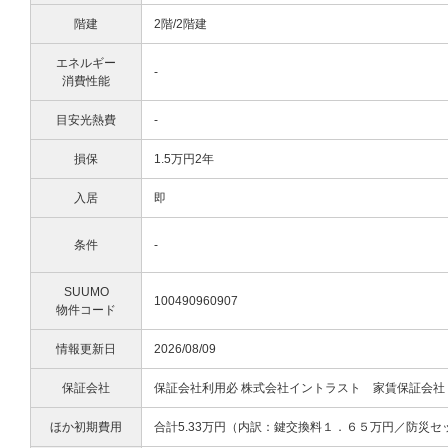
階建
2階/2階建
エネルギー
-
消費性能
目安光熱費
-
損保
1.5万円2年
入居
即
条件
-
SUUMO
100490960907
物件コード
情報更新日
2026/08/09
保証会社
保証会社利用必 株式会社イントラスト 家賃保証会
ほか初期費用
合計5.33万円（内訳：鍵交換料１．６５万円／防災