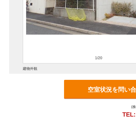
1/20
建物外観
空室状況を問い
(
TEL: