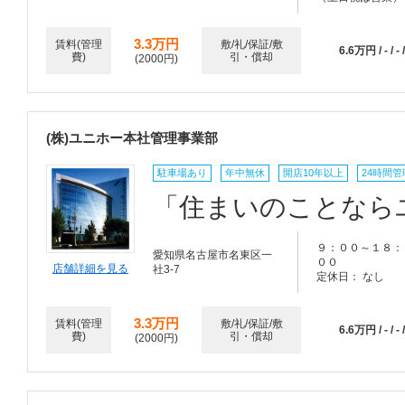
3.3万円
賃料(管理
敷/礼/保証/敷
6.6万円 / - / - /
費)
引・償却
(2000円)
(株)ユニホー本社管理事業部
駐車場あり
年中無休
開店10年以上
24時間管
「住まいのことならユ
９：００～１８：
愛知県名古屋市名東区一
００
店舗詳細を見る
社3-7
定休日： なし
3.3万円
賃料(管理
敷/礼/保証/敷
6.6万円 / - / - /
費)
引・償却
(2000円)