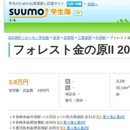
学生のためのお部屋探し応援サイト
全国へ
SUUMO（スーモ）学生版
>
賃貸
>
佐賀県
>
三養基郡
>
中原駅
> フォレスト金の
フォレスト金の原II 2
3.9万円
-
2LDK
敷
2
-
50.14m
礼
管理費・共益費 4400円
保証金 -
南
敷引・償却 -
ＪＲ長崎本線/中原駅 バス20分 (バス停)大島病院 歩11分 [
乗り換え案内
]
ＪＲ長崎本線/肥前麓駅 歩59分 [
乗り換え案内
]
ＪＲ鹿児島本線/肥前旭駅 歩65分 [
乗り換え案内
]