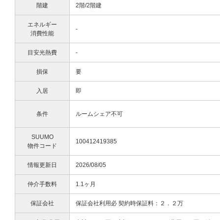
階建
2階/2階建
エネルギー
-
消費性能
目安光熱費
-
損保
要
入居
即
条件
ルームシェア不可
SUUMO
100412419385
物件コード
情報更新日
2026/08/05
仲介手数料
1.1ヶ月
保証会社
保証会社利用必 契約時保証料：２．２万