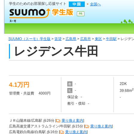
学生のためのお部屋探し応援サイト
全国へ
SUUMO（スーモ）学生版
>
賃貸
>
広島県
>
広島市
>
東区
>
牛田駅
> レジデ
レジデンス牛田
4.1万円
-
2DK
敷
2
-
39.68m
礼
管理費・共益費 4000円
保証金 -
-
敷引・償却 -
ＪＲ山陽本線/広島駅 歩26分 [
乗り換え案内
]
広島高速交通アストラムライン/牛田駅 歩15分 [
乗り換え案内
]
広島電鉄白島線/白島駅 歩16分 [
乗り換え案内
]