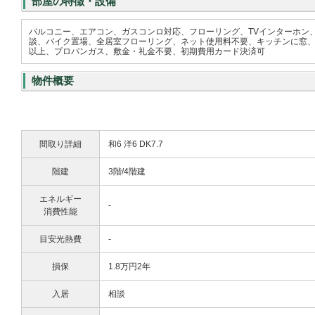
部屋の特徴・設備
バルコニー、エアコン、ガスコンロ対応、フローリング、TVインターホン
談、バイク置場、全居室フローリング、ネット使用料不要、キッチンに窓、
以上、プロパンガス、敷金・礼金不要、初期費用カード決済可
物件概要
間取り詳細
和6 洋6 DK7.7
階建
3階/4階建
エネルギー
-
消費性能
目安光熱費
-
損保
1.8万円2年
入居
相談