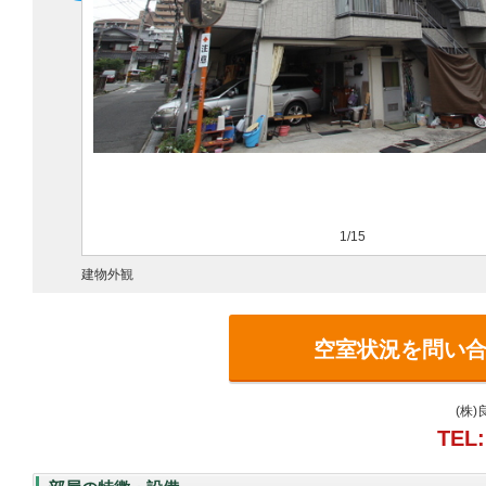
1/15
建物外観
空室状況を問い
(株
TEL: