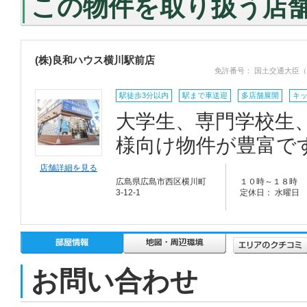
この物件を取り扱う店
(株)良和ハウス横川駅前店
免許番号： 国土交通大臣（
駅徒歩3分以内
駅まで車送迎
多店舗展開
キ
大学生、専門学校生
様向け物件が豊富で
店舗詳細を見る
広島県広島市西区横川町
１０時～１８時
3-12-1
定休日： 水曜日
お問い合わせ