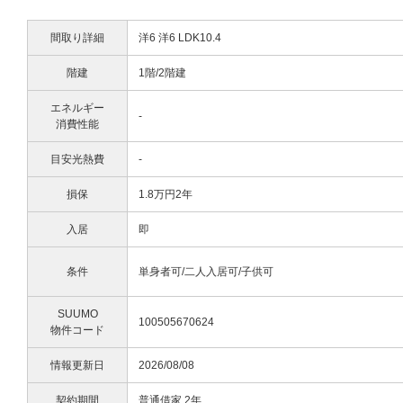
間取り詳細
洋6 洋6 LDK10.4
階建
1階/2階建
エネルギー
-
消費性能
目安光熱費
-
損保
1.8万円2年
入居
即
条件
単身者可/二人入居可/子供可
SUUMO
100505670624
物件コード
情報更新日
2026/08/08
契約期間
普通借家 2年