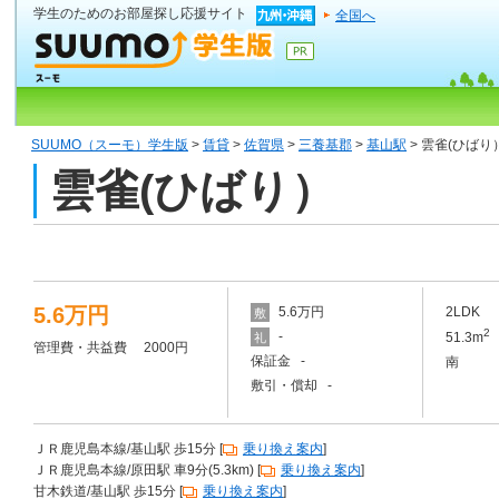
学生のためのお部屋探し応援サイト
全国へ
SUUMO（スーモ）学生版
>
賃貸
>
佐賀県
>
三養基郡
>
基山駅
> 雲雀(ひばり
雲雀(ひばり）
5.6万円
5.6万円
2LDK
敷
2
-
51.3m
礼
管理費・共益費 2000円
保証金 -
南
敷引・償却 -
ＪＲ鹿児島本線/基山駅 歩15分 [
乗り換え案内
]
ＪＲ鹿児島本線/原田駅 車9分(5.3km) [
乗り換え案内
]
甘木鉄道/基山駅 歩15分 [
乗り換え案内
]