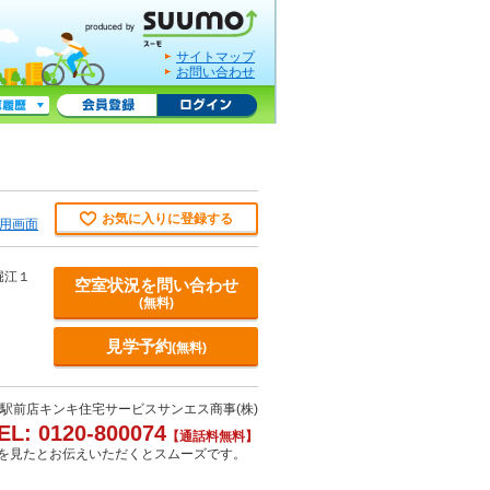
サイトマップ
お問い合わせ
お気に入りに登録する
用画面
堀江１
空室状況を問い合わせ
(無料)
見学予約
(無料)
駅前店キンキ住宅サービスサンエス商事(株)
EL: 0120-800074
【通話料無料】
Oを見たとお伝えいただくとスムーズです。