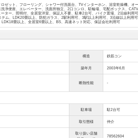
クロゼット、フローリング、シャワー付洗面台、TVインターホン、浴室乾燥機、オ
洗浄便座、エレベーター、洗面所独立、2口コンロ、駐輪場、宅配ボックス、CAT
ヒーター、照明付、全居室洋室、保証人不要、駐車2台可、バイク置場、2沿線利用可
テム、LDK20畳以上、防犯ガラス、2駅利用可、3駅以上利用可、3沿線以上利用可
、LDK18畳以上、全居室6畳以上、BS、高速ネット対応、保証会社利用可
構造
鉄筋コン
築年月
2003年6月
断熱性能
-
駐車場
駐2台可
取引態様
仲介
取り扱い店舗
78562604