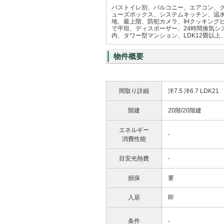
バストイレ別、バルコニー、エアコン、
ューズボックス、システムキッチン、温水
地、最上階、防犯カメラ、IHクッキング
で平坦、ディスポーザー、24時間換気シス
内、タワー型マンション、LDK12畳以上
物件概要
間取り詳細
洋7.5 洋6.7 LDK21
階建
20階/20階建
エネルギー
-
消費性能
目安光熱費
-
損保
要
入居
即
条件
-