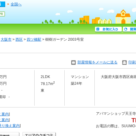
全国へ
>
大阪市
>
西区
>
四ツ橋駅
> 樹樹ガーデン 2003号室
部屋情報をメールに送る
印刷
4万円
2LDK
マンション
大阪府大阪市西区南
2
2万円
築24年
78.17m
-
東
償却 -
アパマンショップ天王寺
え案内
]
T
え案内
]
乗り換え案内
]
お電話の際は、SUUM