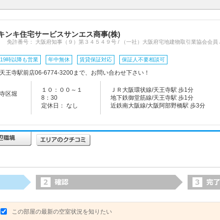
キンキ住宅サービスサンエス商事(株)
免許番号： 大阪府知事（９）第３４５４９号 / （一社）大阪府宅地建物取引業協会会員
19時以降も営業
年中無休
賃貸保証対応
保証人不要相談可
王寺駅前店06-6774-3200まで、お問い合わせ下さい！
１０：００～１
ＪＲ大阪環状線/天王寺駅 歩1分
寺区堀
8：30
地下鉄御堂筋線/天王寺駅 歩1分
定休日： なし
近鉄南大阪線/大阪阿部野橋駅 歩3分
この部屋の最新の空室状況を知りたい