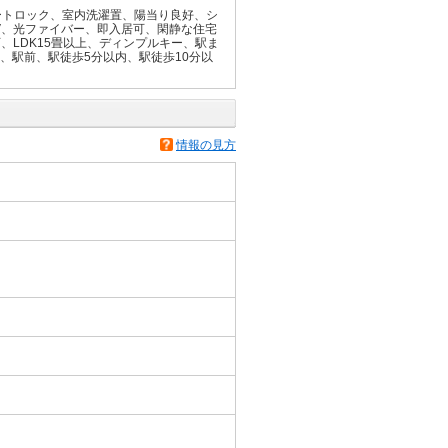
ートロック、室内洗濯置、陽当り良好、シ
V、光ファイバー、即入居可、閑静な住宅
、LDK15畳以上、ディンプルキー、駅ま
、駅前、駅徒歩5分以内、駅徒歩10分以
情報の見方