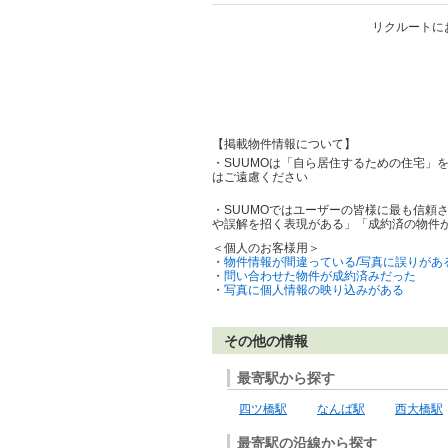
リクルートに
【掲載物件情報について】
・SUUMOは「自ら居住するための住宅」
はご遠慮ください
・SUUMOではユーザーの皆様に最も信頼
や誤解を招く表現がある」「成約済の物件
＜個人のお客様用＞
・
物件情報が間違っている/写真に誤りがあ
・
問い合わせた物件が成約済みだった
・
写真に個人情報の映り込みがある
その他の情報
最寄駅から探す
四ツ橋駅
なんば駅
西大橋駅
最寄駅の沿線から探す