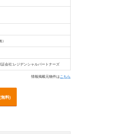
無）
証会社:レジデンシャルパートナーズ
情報掲載元物件は
こちら
(無料)