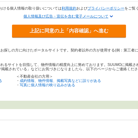
おける個人情報の取り扱いについては
利用規約
および
プライバシーポリシー
をご覧
個人情報及び広告・宣伝を含む電子メールについて
上記に同意の上「内容確認」へ進む
をお探しの方に向けたポータルサイトです。契約者以外の方が使用する(例：第三者
されるサイトを目指して、物件情報の精度向上に努めております。SUUMOに掲載
が掲載されている」などにお気づきになりましたら、以下のページからご連絡くださ
＜不動産会社の方用＞
る
・
成約情報、物件情報、掲載写真などに誤りがある
・
写真に個人情報の映り込みがある