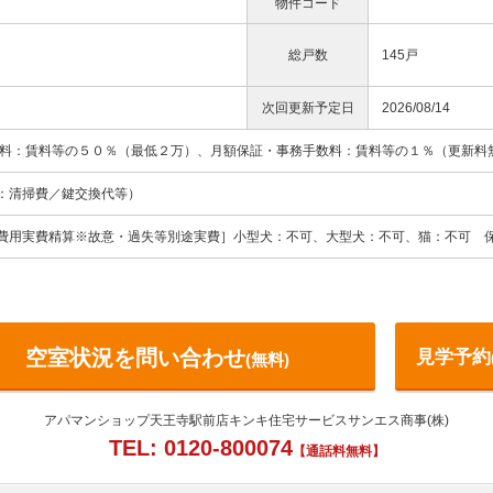
物件コード
総戸数
145戸
次回更新予定日
2026/08/14
証料：賃料等の５０％（最低２万）、月額保証・事務手数料：賃料等の１％（更新料
訳：清掃費／鍵交換代等）
費用実費精算※故意・過失等別途実費］小型犬：不可、大型犬：不可、猫：不可 保
空室状況を問い合わせ
見学予約
(無料)
アパマンショップ天王寺駅前店キンキ住宅サービスサンエス商事(株)
TEL: 0120-800074
【通話料無料】