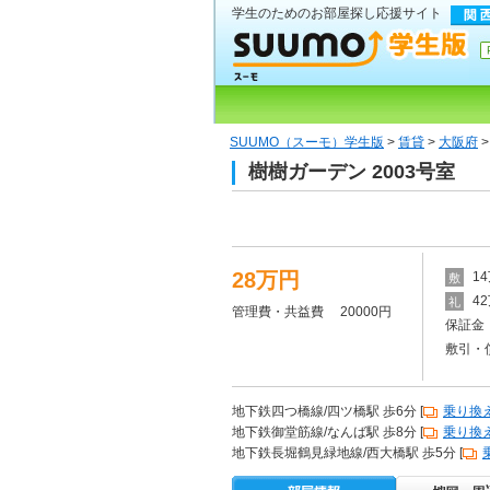
学生のためのお部屋探し応援サイト
SUUMO（スーモ）学生版
>
賃貸
>
大阪府
樹樹ガーデン 2003号室
28万円
1
敷
4
礼
管理費・共益費 20000円
保証金 
敷引・
地下鉄四つ橋線/四ツ橋駅 歩6分 [
乗り換
地下鉄御堂筋線/なんば駅 歩8分 [
乗り換
地下鉄長堀鶴見緑地線/西大橋駅 歩5分 [