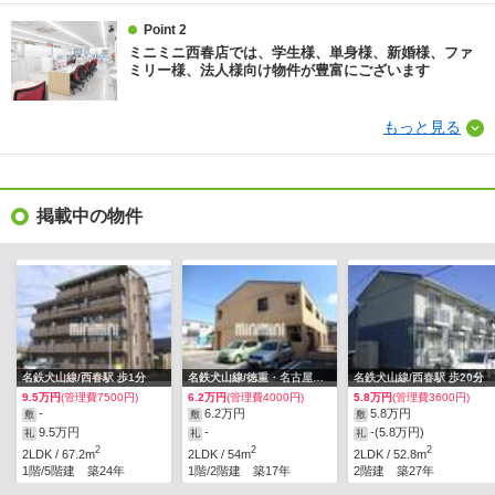
Point 2
ミニミニ西春店では、学生様、単身様、新婚様、ファ
ミリー様、法人様向け物件が豊富にございます
もっと見る
掲載中の物件
名鉄犬山線/西春駅 歩1分
名鉄犬山線/徳重・名古屋芸大駅 歩15分
名鉄犬山線/西春駅 歩20分
9.5万円
(管理費7500円)
6.2万円
(管理費4000円)
5.8万円
(管理費3600円)
-
6.2万円
5.8万円
敷
敷
敷
9.5万円
-
-(5.8万円)
礼
礼
礼
2
2
2
2LDK / 67.2m
2LDK / 54m
2LDK / 52.8m
1階/5階建 築24年
1階/2階建 築17年
2階建 築27年