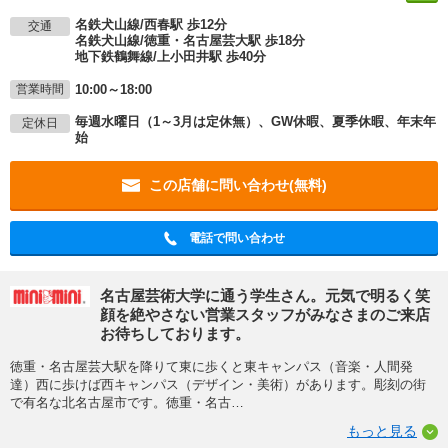
名鉄犬山線/西春駅 歩12分
交通
名鉄犬山線/徳重・名古屋芸大駅 歩18分
地下鉄鶴舞線/上小田井駅 歩40分
10:00～18:00
営業時間
毎週水曜日（1～3月は定休無）、GW休暇、夏季休暇、年末年
定休日
始
この店舗に問い合わせ(無料)
電話で問い合わせ
名古屋芸術大学に通う学生さん。元気で明るく笑
顔を絶やさない営業スタッフがみなさまのご来店
お待ちしております。
徳重・名古屋芸大駅を降りて東に歩くと東キャンパス（音楽・人間発
達）西に歩けば西キャンパス（デザイン・美術）があります。彫刻の街
で有名な北名古屋市です。徳重・名古
…
もっと見る