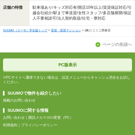
店舗の特徴
駐車場あり/キッズ対応有/開店10年以上/賃貸保証対応/引
越会社紹介/駅まで車送迎/女性スタッフ/多店舗展開/保証
人不要相談可/法人契約取扱/社宅・寮対応
SUUMO（スーモ）学生版トップ
賃貸・賃貸マンション
(株)ミニミニ西春店
ページの先頭へ
PC版表示
※PCサイトへ遷移できない場合は、設定メニューからキャッシュ消去をお試し
ください。
SUUMOで物件を紹介したい
掲載のお問い合わせ
SUUMOに関する情報
お問い合わせ
購読メルマガの変更（PC）
利用規約
プライバシーポリシー