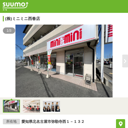
(株)ミニミニ西春店
1/3
所在地
愛知県北名古屋市弥勒寺西１－１３２