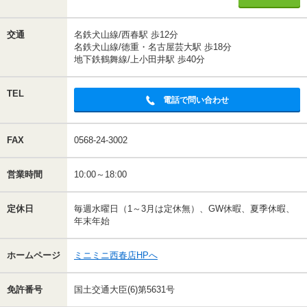
交通
名鉄犬山線/西春駅 歩12分
名鉄犬山線/徳重・名古屋芸大駅 歩18分
地下鉄鶴舞線/上小田井駅 歩40分
TEL
電話で問い合わせ
FAX
0568-24-3002
営業時間
10:00～18:00
定休日
毎週水曜日（1～3月は定休無）、GW休暇、夏季休暇、
年末年始
ホームページ
ミニミニ西春店HPへ
免許番号
国土交通大臣(6)第5631号