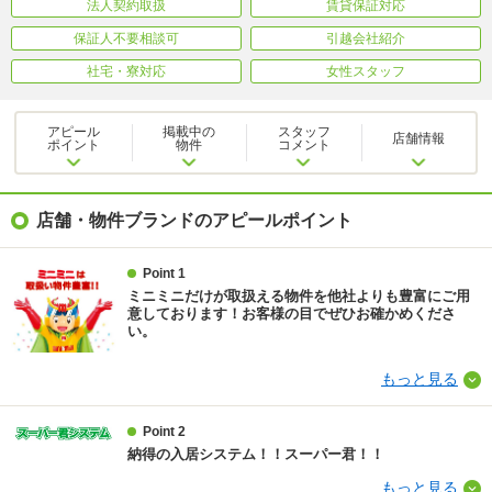
法人契約取扱
賃貸保証対応
保証人不要相談可
引越会社紹介
社宅・寮対応
女性スタッフ
アピール
掲載中の
スタッフ
店舗情報
ポイント
物件
コメント
店舗・物件ブランドのアピールポイント
Point 1
ミニミニだけが取扱える物件を他社よりも豊富にご用
意しております！お客様の目でぜひお確かめくださ
い。
もっと見る
Point 2
納得の入居システム！！スーパー君！！
もっと見る