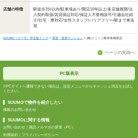
店舗の特徴
駅徒歩3分以内/駐車場あり/開店10年以上/多店舗展開/法
人契約取扱/賃貸保証対応/保証人不要相談可/引越会社紹
介/社宅・寮対応/女性スタッフ/バリアフリー/駅まで車送
迎
SUUMO（スーモ）学生版トップ
賃貸・賃貸マンション
(株)ミニミニ岐阜各務原店
ページの先頭へ
PC版表示
※PCサイトへ遷移できない場合は、設定メニューからキャッシュ消去をお試し
ください。
SUUMOで物件を紹介したい
掲載のお問い合わせ
SUUMOに関する情報
お問い合わせ
購読メルマガの変更（PC）
利用規約
プライバシーポリシー