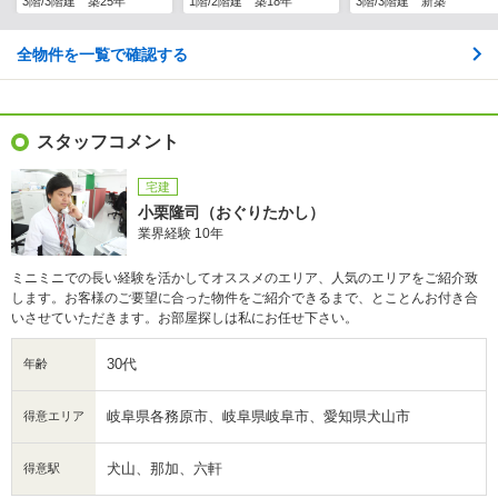
3階/3階建 築25年
1階/2階建 築18年
3階/3階建 新築
全物件を一覧で確認する
スタッフコメント
宅建
小栗隆司（おぐりたかし）
業界経験 10年
ミニミニでの長い経験を活かしてオススメのエリア、人気のエリアをご紹介致
します。お客様のご要望に合った物件をご紹介できるまで、とことんお付き合
いさせていただきます。お部屋探しは私にお任せ下さい。
30代
年齢
岐阜県各務原市、岐阜県岐阜市、愛知県犬山市
得意エリア
犬山、那加、六軒
得意駅