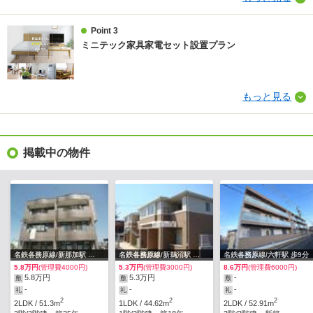
Point 3
ミニテック家具家電セット設置プラン
もっと見る
掲載中の物件
名鉄各務原線/新那加駅 歩12分
名鉄各務原線/新鵜沼駅 歩14分
名鉄各務原線/六軒駅 歩9分
5.8万円
(管理費4000円)
5.3万円
(管理費3000円)
8.6万円
(管理費6000円)
5.8万円
5.3万円
-
敷
敷
敷
-
-
-
礼
礼
礼
2
2
2
2LDK / 51.3m
1LDK / 44.62m
2LDK / 52.91m