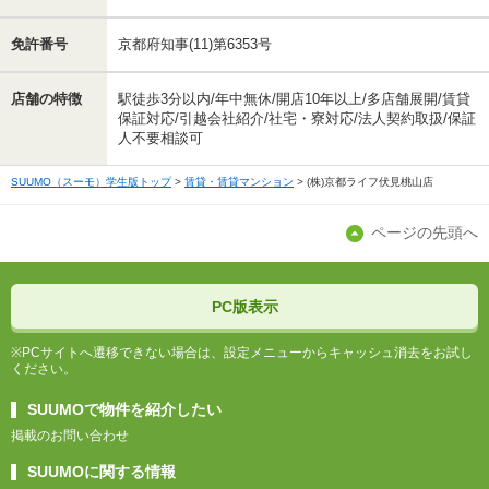
免許番号
京都府知事(11)第6353号
店舗の特徴
駅徒歩3分以内/年中無休/開店10年以上/多店舗展開/賃貸
保証対応/引越会社紹介/社宅・寮対応/法人契約取扱/保証
人不要相談可
SUUMO（スーモ）学生版トップ
賃貸・賃貸マンション
(株)京都ライフ伏見桃山店
ページの先頭へ
PC版表示
※PCサイトへ遷移できない場合は、設定メニューからキャッシュ消去をお試し
ください。
SUUMOで物件を紹介したい
掲載のお問い合わせ
SUUMOに関する情報