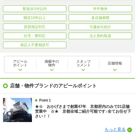
駅徒歩3分以内
年中無休
開店10年以上
多店舗展開
賃貸保証対応
引越会社紹介
社宅・寮対応
法人契約取扱
保証人不要相談可
アピール
掲載中の
スタッフ
店舗情報
ポイント
物件
コメント
店舗・物件ブランドのアピールポイント
Point 1
★☆ おかげさまで創業47年 京都府内のみで21店舗
営業中 ☆★ 京都全域ご紹介可能です♪全てお任せ下
さい！！
もっと見る