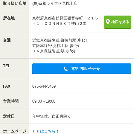
取り扱い店舗
(株)京都ライフ伏見桃山店
所在地
京都府京都市伏見区観音寺町 ２１５
地図を見る
－１ ＣＯＮＮＥＣＴ桃山２階
交通
近鉄京都線/桃山御陵前駅 歩1分
京阪本線/伏見桃山駅 歩2分
ＪＲ奈良線/桃山駅 歩8分
TEL
電話で問い合わせ
FAX
075-644-5469
営業時間
09:30～19:00
定休日
年中無休、盆正月除く
ホームページ
ＨＰはこちら！