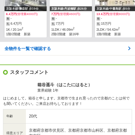
京阪本線/藤森駅 歩10分
京阪本線/丹波橋駅 歩26分
京阪本線/中書島駅 歩5分
6.4万円
(管理費4000円)
7万円
(管理費4600円)
13.6万円
(管理費8000円)
-
-
-
敷
敷
敷
6.4万円
7万円
15万円
礼
礼
礼
2
2
2
1K / 20.1m
1LDK / 46.09m
2LDK / 54.42m
1階/2階建 新築
2階/2階建 築16年
1階/3階建 新築
全物件を一覧で確認する
スタッフコメント
箱谷遥斗（はこたにはると）
業界経験 1年
はじめまして。箱谷と申します。京都市で生まれ育ったので京都のことは何で
も聞いてください。ご来店お待ちしております！
20代
年齢
京都府京都市伏見区、京都府京都市山科区、京都府京都
得意エリア