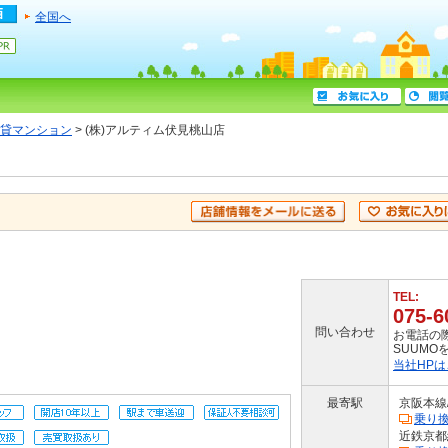
全国へ
貸マンション
> (株)アルティム伏見桃山店
TEL:
075-6
問い合わせ
お電話の
SUUM
当社HP
最寄駅
京阪本線
乗り
近鉄京都