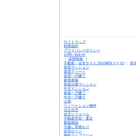
サイトマップ
利用規約
プライバシーポリシー
お問い合わせ
｜
採用情報
｜
不動産・住宅サイト SUUMO(スーモ)
：
賃
賃貸マンション
賃貸アパート
賃貸一戸建て
家賃相場
新築分譲マンション
中古マンション
新築一戸建て
中古一戸建て
土地
リノベーション物件
注文住宅
住宅リフォーム
不動産売却・査定
新築相談
引越し見積もり
住宅ローン
物件ライブラリー