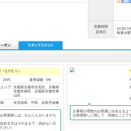
乗り
営業時間
10:00-19
定休日
毎週火曜
村（なかむら）
齢
20代
業界経験
5年
意エリア
京都府京都市伏見区、京都府
京都市南区、京都府京都市東
山区
意駅
伏見稲荷、竹田、近鉄丹波橋
お客様が理想のお部屋に出会えるよ
お部屋探しは、わんにんかいまかち
お部屋探しに関して、些細なことで
読める方はそのままで、読めない方
ださい）