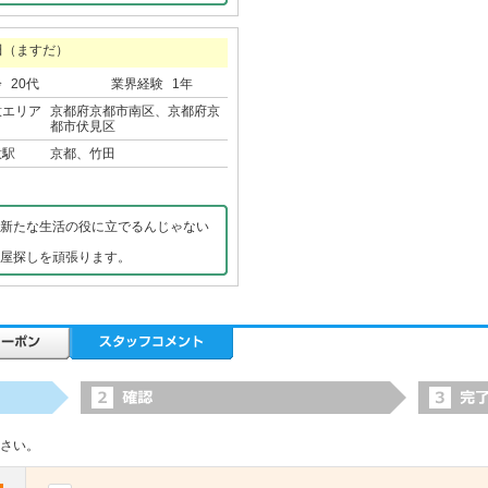
田（ますだ）
齢
20代
業界経験
1年
意エリア
京都府京都市南区、京都府京
都市伏見区
意駅
京都、竹田
新たな生活の役に立でるんじゃない
屋探しを頑張ります。
さい。