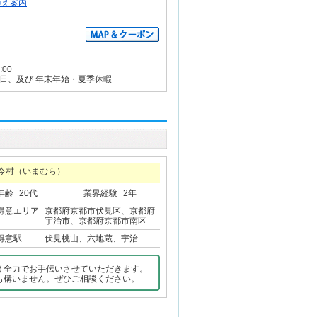
換え案内
:00
日、及び 年末年始・夏季休暇
今村（いまむら）
年齢
20代
業界経験
2年
得意エリア
京都府京都市伏見区、京都府
宇治市、京都府京都市南区
得意駅
伏見桃山、六地蔵、宇治
う全力でお手伝いさせていただきます。
も構いません。ぜひご相談ください。