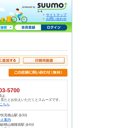
サイトマップ
お問い合わせ
03-5700
際は、
Oを見たとお伝えいただくとスムーズです。
はこちら
/伏見桃山駅 歩3分
換え案内
線/桃山御陵前駅 歩4分