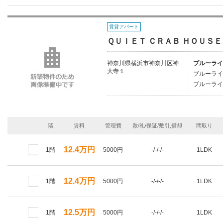
賃貸アパート
ＱＵＩＥＴ ＣＲＡＢ ＨＯＵＳＥ
神奈川県横浜市神奈川区神
ブルーライ
大寺１
ブルーライ
ブルーライ
階
賃料
管理費
敷/礼/保証/敷引,償却
間取り
12.4万円
1階
5000円
-/-/-/-
1LDK
12.4万円
1階
5000円
-/-/-/-
1LDK
12.5万円
1階
5000円
-/-/-/-
1LDK