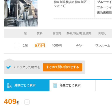
神奈川県横浜市神奈川区三
ブルーライ
ツ沢下町
ブルーライ
東急東横線/
階
賃料
管理費
敷/礼/保証/敷引,償却
間取り
6万円
1階
4000円
-/-/-/-
ワンルーム
チェックした物件を
まとめて問い合わせする
建物ごとに表示
部屋ごとに表示
409
件