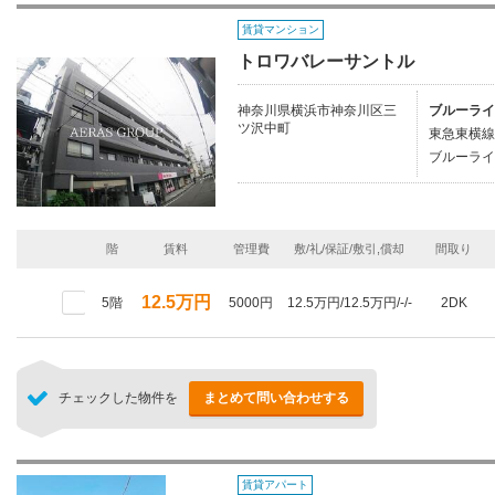
賃貸マンション
トロワバレーサントル
神奈川県横浜市神奈川区三
ブルーライ
ツ沢中町
東急東横線/
ブルーライ
階
賃料
管理費
敷/礼/保証/敷引,償却
間取り
12.5万円
5階
5000円
12.5万円/12.5万円/-/-
2DK
チェックした物件を
まとめて問い合わせする
賃貸アパート