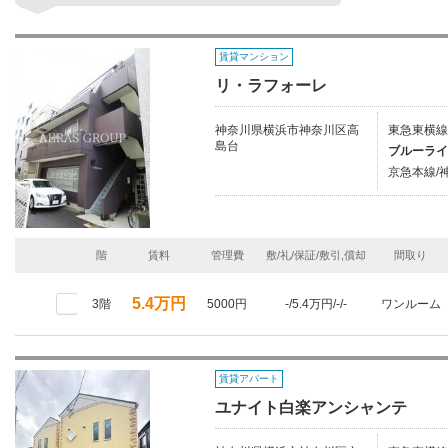
賃貸マンション
リ・ラフォーレ
神奈川県横浜市神奈川区高
東急東横線
島台
ブルーライ
京急本線/神
階
賃料
管理費
敷/礼/保証/敷引,償却
間取り
5.4万円
3階
5000円
-/5.4万円/-/-
ワンルーム
賃貸アパート
ユナイト白楽アンシャンテ