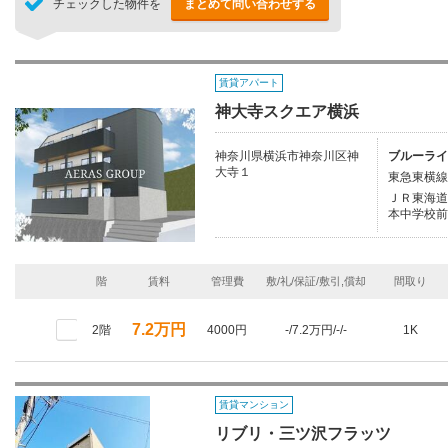
チェックした物件を
まとめて問い合わせする
賃貸アパート
神大寺スクエア横浜
神奈川県横浜市神奈川区神
ブルーライ
大寺１
東急東横線/
ＪＲ東海道本
本中学校前
階
賃料
管理費
敷/礼/保証/敷引,償却
間取り
7.2万円
2階
4000円
-/7.2万円/-/-
1K
賃貸マンション
リブリ・三ツ沢フラッツ