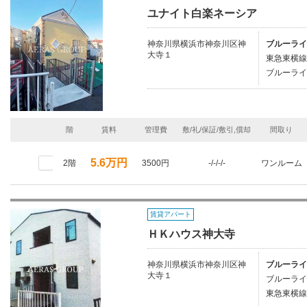
ユナイト白楽ネーシア
神奈川県横浜市神奈川区神
ブルーライ
大寺１
東急東横線/
ブルーライ
階
賃料
管理費
敷/礼/保証/敷引,償却
間取り
5.6万円
2階
3500円
-/-/-/-
ワンルーム
賃貸アパート
ＨＫハウス神大寺
神奈川県横浜市神奈川区神
ブルーライ
大寺１
ブルーライ
東急東横線/