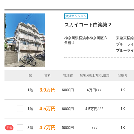
賃貸マンション
スカイコート白楽第２
神奈川県横浜市神奈川区六
東急東横線/
角橋４
ブルーライ
ブルーライ
階
賃料
管理費
敷/礼/保証/敷引,償却
間取り
3.9万円
1階
6000円
4万円/-/-/-
1K
4.5万円
1階
6000円
4.5万円/-/-/-
1K
4.7万円
3階
5000円
-/-/-/-
1K
新着