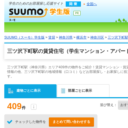
学生のためのお部屋探し応援サイト
全国へ
SUUMO（スーモ）学生版
>
賃貸
>
神奈川県
>
横浜市
>
神奈川区
>
三ツ沢下町
三ツ沢下町駅の賃貸住宅（学生マンション・アパート
三ツ沢下町駅（神奈川県）エリア409件の物件をご紹介！賃貸マンション・賃
情報の他、三ツ沢下町駅の地域情報（口コミ）などお部屋探し・お家探しに役
す。
建物ごとに表示
部屋ごとに表示
409
並び替え：
件
チェックした物件を
まとめて問い合わせする