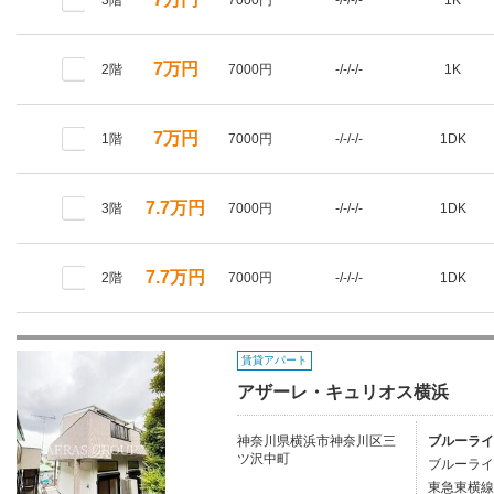
3階
7000円
-/-/-/-
1K
7万円
2階
7000円
-/-/-/-
1K
7万円
1階
7000円
-/-/-/-
1DK
7.7万円
3階
7000円
-/-/-/-
1DK
7.7万円
2階
7000円
-/-/-/-
1DK
賃貸アパート
アザーレ・キュリオス横浜
神奈川県横浜市神奈川区三
ブルーライ
ツ沢中町
ブルーライ
東急東横線/