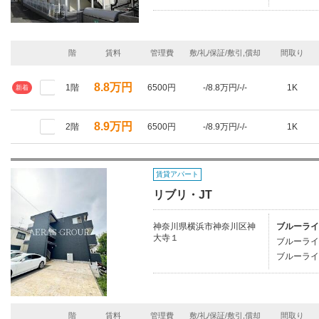
階
賃料
管理費
敷/礼/保証/敷引,償却
間取り
8.8万円
1階
6500円
-/8.8万円/-/-
1K
新着
8.9万円
2階
6500円
-/8.9万円/-/-
1K
賃貸アパート
リブリ・JT
神奈川県横浜市神奈川区神
ブルーライ
大寺１
ブルーライ
ブルーライ
階
賃料
管理費
敷/礼/保証/敷引,償却
間取り