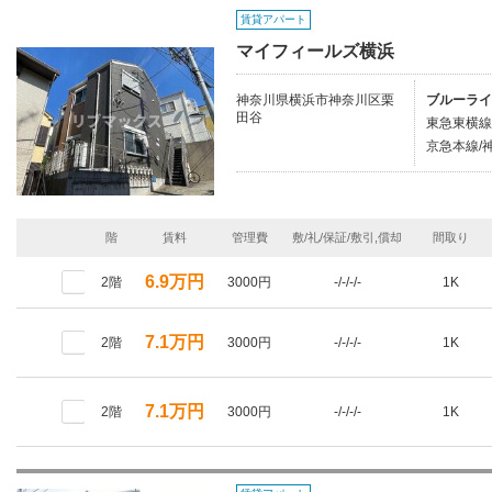
賃貸アパート
マイフィールズ横浜
神奈川県横浜市神奈川区栗
ブルーライ
田谷
東急東横線
京急本線/神
階
賃料
管理費
敷/礼/保証/敷引,償却
間取り
6.9万円
2階
3000円
-/-/-/-
1K
7.1万円
2階
3000円
-/-/-/-
1K
7.1万円
2階
3000円
-/-/-/-
1K