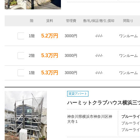
階
賃料
管理費
敷/礼/保証/敷引,償却
間取り
5.2万円
1階
3000円
-/-/-/-
ワンルーム
5.3万円
2階
3000円
-/-/-/-
ワンルーム
5.3万円
1階
3000円
-/-/-/-
ワンルーム
賃貸アパート
ハーミットクラブハウス横浜三
神奈川県横浜市神奈川区神
ブルーライ
大寺１
ブルーライ
ブルーライ