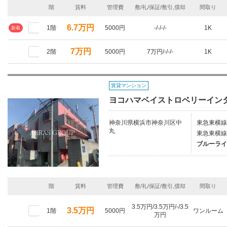
階
賃料
管理費
敷/礼/保証/敷引,償却
間取り
6.7万円
1階
5000円
-/-/-/-
1K
新着
7万円
2階
5000円
7万円/-/-/-
1K
賃貸マンション
ヨコハマベイストロベリーイン
神奈川県横浜市神奈川区中
東急東横線
丸
東急東横線/
ブルーライ
階
賃料
管理費
敷/礼/保証/敷引,償却
間取り
3.5万円/3.5万円/-/3.5
3.5万円
1階
5000円
ワンルーム
万円