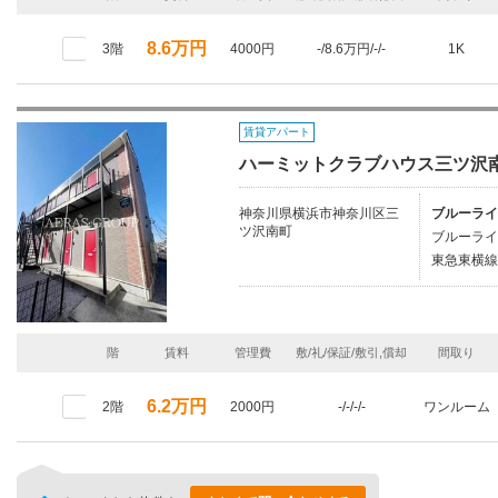
8.6万円
3階
4000円
-/8.6万円/-/-
1K
賃貸アパート
ハーミットクラブハウス三ツ沢
神奈川県横浜市神奈川区三
ブルーライ
ツ沢南町
ブルーライ
東急東横線/
階
賃料
管理費
敷/礼/保証/敷引,償却
間取り
6.2万円
2階
2000円
-/-/-/-
ワンルーム