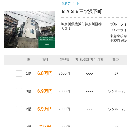
賃貸アパート
ＢＡＳＥ三ツ沢下町
神奈川県横浜市神奈川区神
ブルーライ
大寺１
ブルーライ
東急東横線/
学校前 歩2
階
賃料
管理費
敷/礼/保証/敷引,償却
間取り
6.8万円
1階
7000円
-/-/-/-
1K
6.9万円
3階
7000円
-/-/-/-
ワンルーム
6.9万円
2階
7000円
-/-/-/-
ワンルーム
7万円