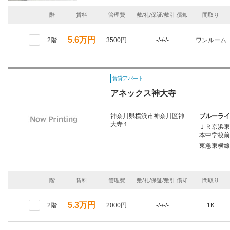
階
賃料
管理費
敷/礼/保証/敷引,償却
間取り
5.6万円
2階
3500円
-/-/-/-
ワンルーム
賃貸アパート
アネックス神大寺
神奈川県横浜市神奈川区神
ブルーライ
大寺１
ＪＲ京浜東北
本中学校前
東急東横線/
階
賃料
管理費
敷/礼/保証/敷引,償却
間取り
5.3万円
2階
2000円
-/-/-/-
1K