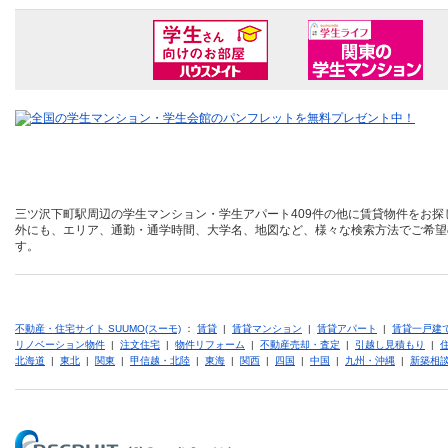
三ツ沢下町駅周辺の学生マンション・学生アパート409件の他に賃貸物件をお探
外にも、エリア、通勤・通学時間、大学名、地図など、様々な検索方法でご希望
す。
不動産・住宅サイト SUUMO(スーモ)
：
賃貸
|
賃貸マンション
|
賃貸アパート
|
賃貸一戸建
リノベーション物件
|
注文住宅
|
物件リフォーム
|
不動産売却・査定
|
引越し見積もり
|
北海道
|
東北
|
関東
|
甲信越・北陸
|
東海
|
関西
|
四国
|
中国
|
九州・沖縄
|
新築相