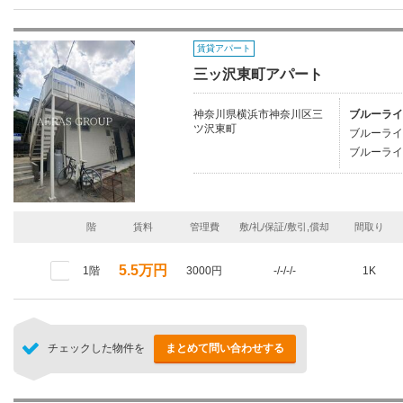
賃貸アパート
三ッ沢東町アパート
神奈川県横浜市神奈川区三
ブルーライ
ツ沢東町
ブルーライ
ブルーライ
階
賃料
管理費
敷/礼/保証/敷引,償却
間取り
5.5万円
1階
3000円
-/-/-/-
1K
チェックした物件を
まとめて問い合わせする