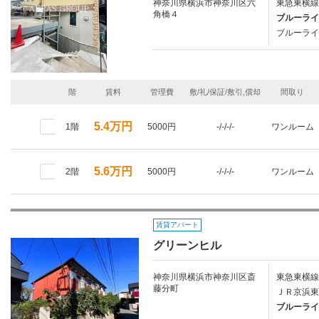
神奈川県横浜市神奈川区六
東急東横線/
角橋４
ブルーライ
ブルーライ
階
賃料
管理費
敷/礼/保証/敷引,償却
間取り
5.4万円
1階
5000円
-/-/-/-
ワンルーム
5.6万円
2階
5000円
-/-/-/-
ワンルーム
賃貸アパート
グリーンヒル
神奈川県横浜市神奈川区斎
東急東横線
藤分町
ＪＲ京浜東
ブルーライ