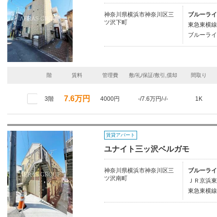
神奈川県横浜市神奈川区三
ブルーライ
ツ沢下町
東急東横線/
ブルーライ
階
賃料
管理費
敷/礼/保証/敷引,償却
間取り
7.6万円
3階
4000円
-/7.6万円/-/-
1K
賃貸アパート
ユナイト三ッ沢ベルガモ
神奈川県横浜市神奈川区三
ブルーライ
ツ沢南町
ＪＲ京浜東
東急東横線/