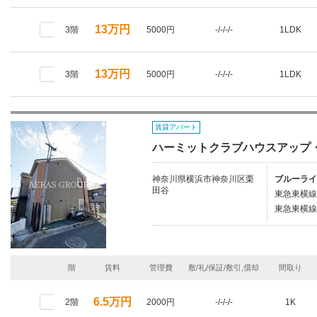
13万円
3階
5000円
-/-/-/-
1LDK
13万円
3階
5000円
-/-/-/-
1LDK
賃貸アパート
ハーミットクラブハウスアップ
神奈川県横浜市神奈川区栗
ブルーライ
田谷
東急東横線/
東急東横線
階
賃料
管理費
敷/礼/保証/敷引,償却
間取り
6.5万円
2階
2000円
-/-/-/-
1K