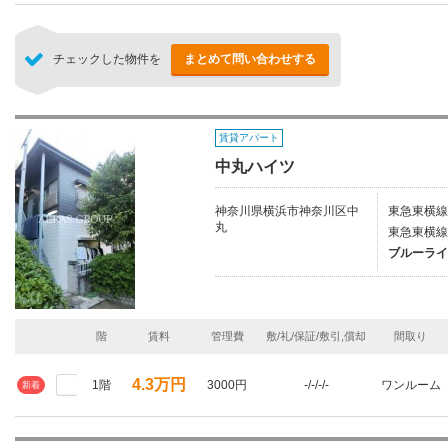
チェックした物件を
まとめて問い合わせする
賃貸アパート
中丸ハイツ
神奈川県横浜市神奈川区中
東急東横線
丸
東急東横線/
ブルーライ
階
賃料
管理費
敷/礼/保証/敷引,償却
間取り
4.3万円
1階
3000円
-/-/-/-
ワンルーム
新着