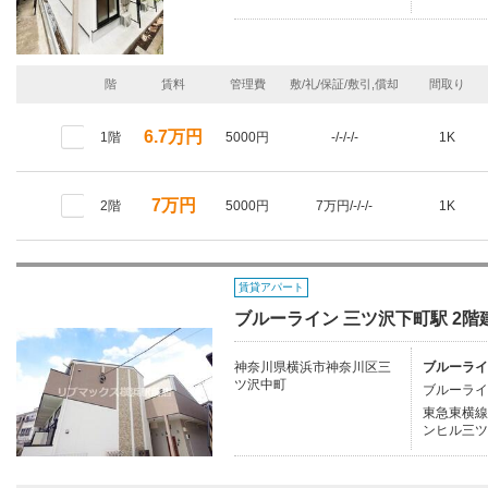
階
賃料
管理費
敷/礼/保証/敷引,償却
間取り
6.7万円
1階
5000円
-/-/-/-
1K
7万円
2階
5000円
7万円/-/-/-
1K
賃貸アパート
ブルーライン 三ツ沢下町駅 2階建
神奈川県横浜市神奈川区三
ブルーライ
ツ沢中町
ブルーライ
東急東横線/
ンヒル三ツ