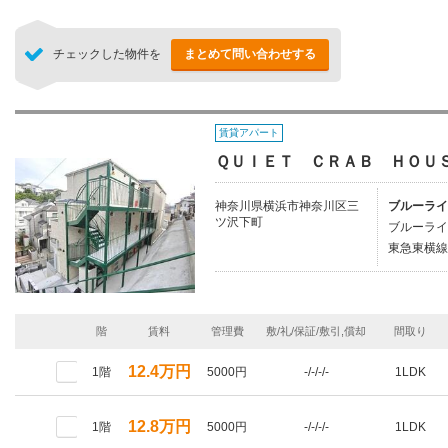
チェックした物件を
まとめて問い合わせする
賃貸アパート
ＱＵＩＥＴ ＣＲＡＢ ＨＯＵ
神奈川県横浜市神奈川区三
ブルーライ
ツ沢下町
ブルーライ
東急東横線/
階
賃料
管理費
敷/礼/保証/敷引,償却
間取り
12.4万円
1階
5000円
-/-/-/-
1LDK
12.8万円
1階
5000円
-/-/-/-
1LDK