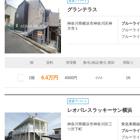
賃貸アパート
グランテラス
神奈川県横浜市神奈川区神
ブルーライ
大寺１
ブルーライ
ブルーライ
階
賃料
管理費
敷/礼/保証/敷引,償却
間取り
6.4万円
1階
4000円
-/-/-/-
1K
賃貸アパート
レオパレスラッキーサン横浜
神奈川県横浜市神奈川区三
東急東横線
ツ沢下町
ブルーライ
ブルーライ