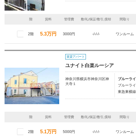
階
賃料
管理費
敷/礼/保証/敷引,償却
間取り
5.3万円
2階
3000円
-/-/-/-
ワンルーム
賃貸アパート
ユナイト白楽ルーシア
神奈川県横浜市神奈川区神
ブルーライ
大寺１
ブルーライ
東急東横線/
階
賃料
管理費
敷/礼/保証/敷引,償却
間取り
5.1万円
2階
5000円
-/-/-/-
ワンルーム