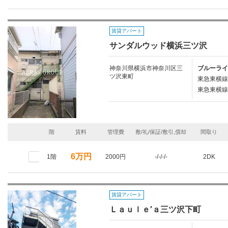
賃貸アパート
サンダルウッド横浜三ツ沢
神奈川県横浜市神奈川区三
ブルーライ
ツ沢東町
東急東横線/
東急東横線/
階
賃料
管理費
敷/礼/保証/敷引,償却
間取り
6万円
1階
2000円
-/-/-/-
2DK
賃貸アパート
Ｌａｕｌｅ′ａ三ツ沢下町