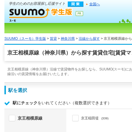
学生のためのお部屋探し応援サイト
全国へ
SUUMO（スーモ）学生版
>
賃貸
>
神奈川県
>
沿線から探す
> 京王相模原線か
京王相模原線（神奈川県）から探す賃貸住宅[賃貸マ
京王相模原線（神奈川県）沿線で賃貸物件をお探しなら、SUUMO(スーモ)に
線沿いの賃貸情報をお届けいたします。
駅を選択
駅にチェック
をいれてください（複数選択できます）
京王相模原線
京王稲田堤
(339)