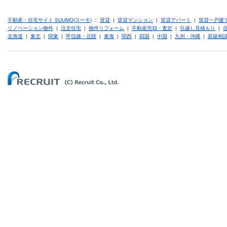
不動産・住宅サイト SUUMO(スーモ)
：
賃貸
|
賃貸マンション
|
賃貸アパート
|
賃貸一戸建
リノベーション物件
|
注文住宅
|
物件リフォーム
|
不動産売却・査定
|
引越し見積もり
|
北海道
|
東北
|
関東
|
甲信越・北陸
|
東海
|
関西
|
四国
|
中国
|
九州・沖縄
|
新築相