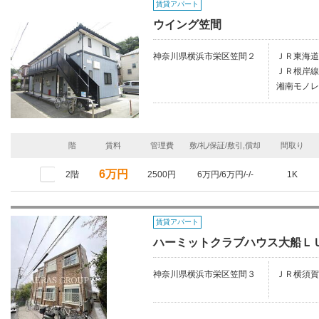
賃貸アパート
ウイング笠間
神奈川県横浜市栄区笠間２
ＪＲ東海道
ＪＲ根岸線
湘南モノレ
階
賃料
管理費
敷/礼/保証/敷引,償却
間取り
6万円
2階
2500円
6万円/6万円/-/-
1K
賃貸アパート
ハーミットクラブハウス大船Ｌ
神奈川県横浜市栄区笠間３
ＪＲ横須賀