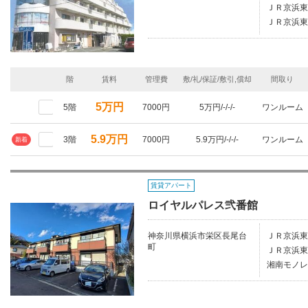
ＪＲ京浜東
ＪＲ京浜東
階
賃料
管理費
敷/礼/保証/敷引,償却
間取り
5万円
5階
7000円
5万円/-/-/-
ワンルーム
5.9万円
3階
7000円
5.9万円/-/-/-
ワンルーム
新着
賃貸アパート
ロイヤルパレス弐番館
神奈川県横浜市栄区長尾台
ＪＲ京浜東
町
ＪＲ京浜東
湘南モノレ