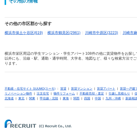
その他の情報
その他の市区郡から探す
横浜市保土ケ谷区(619)
|
横浜市鶴見区(2961)
|
川崎市中原区(3223)
|
川崎市麻生
横浜市栄区周辺の学生マンション・学生アパート108件の他に賃貸物件をお探し
以外にも、沿線・駅、通勤・通学時間、大学名、地図など、様々な検索方法でご
ります。
不動産・住宅サイト SUUMO(スーモ)
：
賃貸
|
賃貸マンション
|
賃貸アパート
|
賃貸一戸建
リノベーション物件
|
注文住宅
|
物件リフォーム
|
不動産売却・査定
|
引越し見積もり
|
北海道
|
東北
|
関東
|
甲信越・北陸
|
東海
|
関西
|
四国
|
中国
|
九州・沖縄
|
新築相