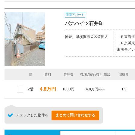
賃貸アパート
パナハイツ石井B
神奈川県横浜市栄区笠間３
ＪＲ東海道
ＪＲ京浜東
湘南モノレ
階
賃料
管理費
敷/礼/保証/敷引,償却
間取り
4.8万円
2階
1000円
4.8万円/-/-/-
1K
チェックした物件を
まとめて問い合わせする