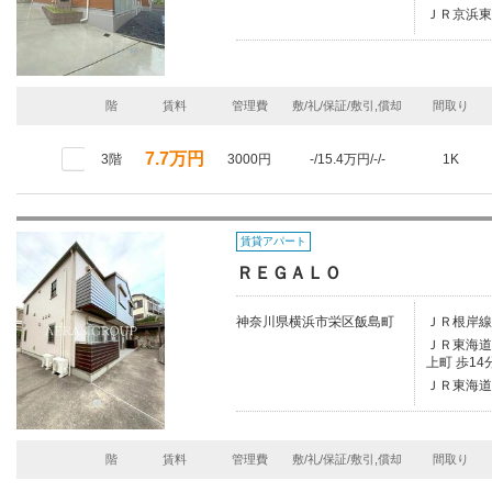
ＪＲ京浜東
階
賃料
管理費
敷/礼/保証/敷引,償却
間取り
7.7万円
3階
3000円
-/15.4万円/-/-
1K
賃貸アパート
ＲＥＧＡＬＯ
神奈川県横浜市栄区飯島町
ＪＲ根岸線
ＪＲ東海道本
上町 歩14
ＪＲ東海道
階
賃料
管理費
敷/礼/保証/敷引,償却
間取り