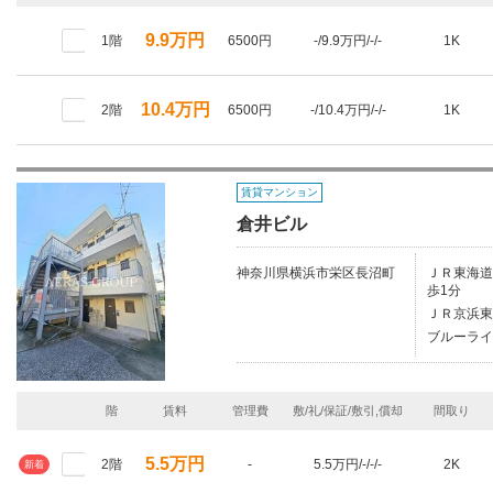
9.9万円
1階
6500円
-/9.9万円/-/-
1K
10.4万円
2階
6500円
-/10.4万円/-/-
1K
賃貸マンション
倉井ビル
神奈川県横浜市栄区長沼町
ＪＲ東海道本
歩1分
ＪＲ京浜東
ブルーライ
階
賃料
管理費
敷/礼/保証/敷引,償却
間取り
5.5万円
2階
-
5.5万円/-/-/-
2K
新着