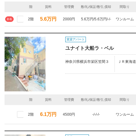
階
賃料
管理費
敷/礼/保証/敷引,償却
間取り
5.6万円
2階
2000円
5.6万円/5.6万円/-/-
ワンルーム
新着
賃貸アパート
ユナイト大船ラ・ベル
神奈川県横浜市栄区笠間３
ＪＲ東海道
階
賃料
管理費
敷/礼/保証/敷引,償却
間取り
6.1万円
2階
4500円
-/-/-/-
ワンルーム