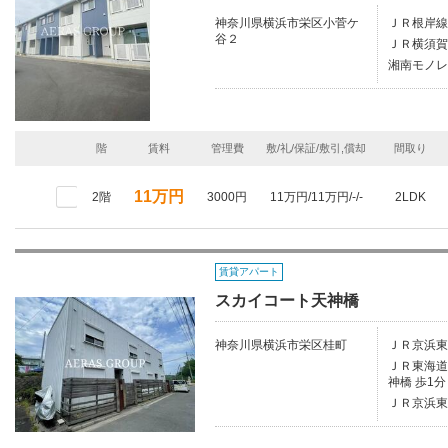
神奈川県横浜市栄区小菅ケ
ＪＲ根岸線
谷２
ＪＲ横須賀
湘南モノレ
階
賃料
管理費
敷/礼/保証/敷引,償却
間取り
11万円
2階
3000円
11万円/11万円/-/-
2LDK
賃貸アパート
スカイコート天神橋
神奈川県横浜市栄区桂町
ＪＲ京浜東
ＪＲ東海道本
神橋 歩1分
ＪＲ京浜東