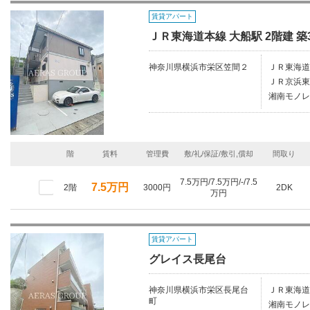
賃貸アパート
ＪＲ東海道本線 大船駅 2階建 築
神奈川県横浜市栄区笠間２
ＪＲ東海道
ＪＲ京浜東
湘南モノレ
階
賃料
管理費
敷/礼/保証/敷引,償却
間取り
7.5万円/7.5万円/-/7.5
7.5万円
2階
3000円
2DK
万円
賃貸アパート
グレイス長尾台
神奈川県横浜市栄区長尾台
ＪＲ東海道
町
湘南モノレ