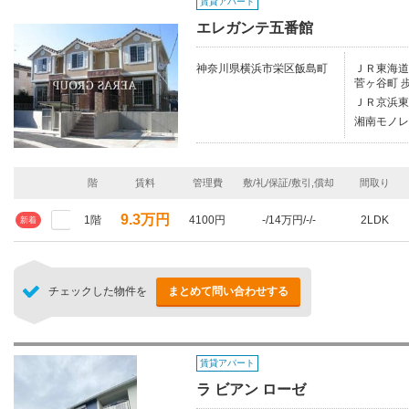
賃貸アパート
エレガンテ五番館
神奈川県横浜市栄区飯島町
ＪＲ東海道本
菅ヶ谷町 
ＪＲ京浜東
湘南モノレ
階
賃料
管理費
敷/礼/保証/敷引,償却
間取り
9.3万円
1階
4100円
-/14万円/-/-
2LDK
新着
チェックした物件を
まとめて問い合わせする
賃貸アパート
ラ ビアン ローゼ