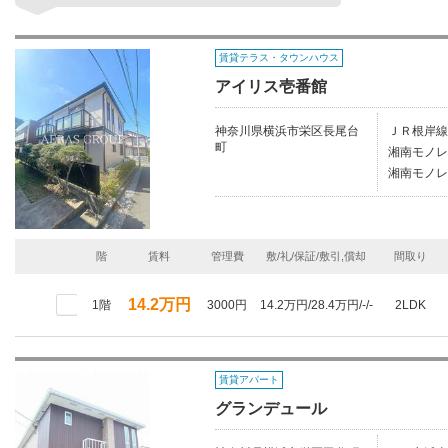
賃貸テラス・タウンハウス
アイリス壱番館
神奈川県横浜市栄区長尾台
ＪＲ根岸線/
町
湘南モノレ
湘南モノレ
階
賃料
管理費
敷/礼/保証/敷引,償却
間取り
14.2万円
1階
3000円
14.2万円/28.4万円/-/-
2LDK
賃貸アパート
グランデュール