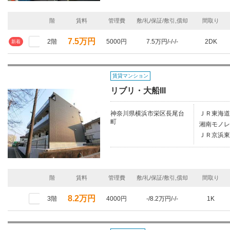
階
賃料
管理費
敷/礼/保証/敷引,償却
間取り
7.5万円
2階
5000円
7.5万円/-/-/-
2DK
新着
賃貸マンション
リブリ・大船III
神奈川県横浜市栄区長尾台
ＪＲ東海道
町
湘南モノレ
ＪＲ京浜東
階
賃料
管理費
敷/礼/保証/敷引,償却
間取り
8.2万円
3階
4000円
-/8.2万円/-/-
1K