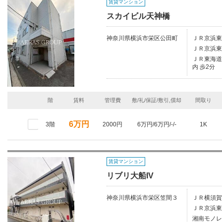
賃貸マンション
スカイビル天神橋
神奈川県横浜市栄区公田町
ＪＲ京浜東
ＪＲ京浜東
ＪＲ東海道本
内 歩2分
階
賃料
管理費
敷/礼/保証/敷引,償却
間取り
6万円
3階
2000円
6万円/6万円/-/-
1K
賃貸マンション
リブリ大船IV
神奈川県横浜市栄区笠間３
ＪＲ横須賀
ＪＲ京浜東
湘南モノレ