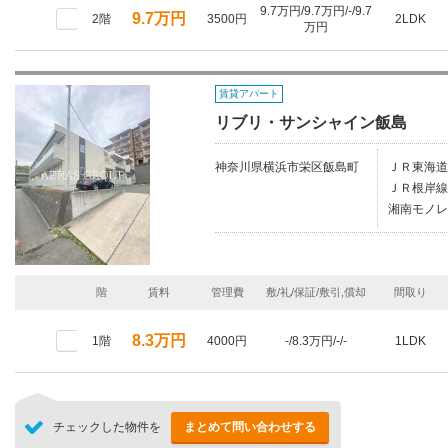
9.7万円/9.7万円/-/9.7
9.7万円
2階
3500円
2LDK
万円
賃貸アパート
リブリ・サンシャイン飯島
神奈川県横浜市栄区飯島町
ＪＲ東海道
ＪＲ根岸線
湘南モノレ
階
賃料
管理費
敷/礼/保証/敷引,償却
間取り
8.3万円
1階
4000円
-/8.3万円/-/-
1LDK
チェックした物件を
まとめて問い合わせする