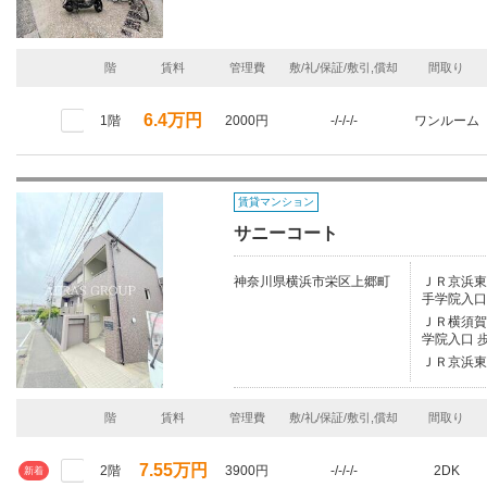
階
賃料
管理費
敷/礼/保証/敷引,償却
間取り
6.4万円
1階
2000円
-/-/-/-
ワンルーム
賃貸マンション
サニーコート
神奈川県横浜市栄区上郷町
ＪＲ京浜東北
手学院入口
ＪＲ横須賀線
学院入口 
ＪＲ京浜東
階
賃料
管理費
敷/礼/保証/敷引,償却
間取り
7.55万円
2階
3900円
-/-/-/-
2DK
新着