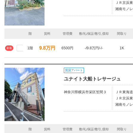
ＪＲ京浜東
湘南モノレ
階
賃料
管理費
敷/礼/保証/敷引,償却
間取り
9.8万円
1階
6500円
-/9.8万円/-/-
1K
新着
賃貸アパート
ユナイト大船トレサージュ
神奈川県横浜市栄区笠間３
ＪＲ東海道
ＪＲ京浜東
湘南モノレ
階
賃料
管理費
敷/礼/保証/敷引,償却
間取り