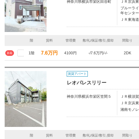
神奈川県横浜市栄区田谷町
ＪＲ京浜東
ブルーライン
年センター
ＪＲ東海道
階
賃料
管理費
敷/礼/保証/敷引,償却
間取り
7.6万円
1階
4100円
-/7.6万円/-/-
2DK
新着
賃貸アパート
レオパレスリリー
神奈川県横浜市栄区笠間５
ＪＲ横須賀
ＪＲ京浜東
湘南モノレ
階
賃料
管理費
敷/礼/保証/敷引,償却
間取り