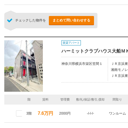
チェックした物件を
まとめて問い合わせする
賃貸アパート
ハーミットクラブハウス大船Ｍ
神奈川県横浜市栄区笠間１
ＪＲ京浜東
湘南モノレ
ＪＲ京浜東
階
賃料
管理費
敷/礼/保証/敷引,償却
間取り
7.6万円
3階
2000円
-/-/-/-
ワンルーム