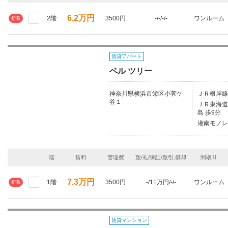
6.2万円
2階
3500円
-/-/-/-
ワンルーム
新着
賃貸アパート
ベル ツリー
神奈川県横浜市栄区小菅ケ
ＪＲ根岸線
谷１
ＪＲ東海道本
島 歩9分
湘南モノレ
階
賃料
管理費
敷/礼/保証/敷引,償却
間取り
7.3万円
1階
3500円
-/11万円/-/-
ワンルーム
新着
賃貸マンション