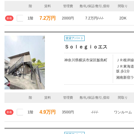
階
賃料
管理費
敷/礼/保証/敷引,償却
間取り
7.2万円
1階
2000円
7.2万円/-/-/-
2DK
新着
賃貸アパート
Ｓｏｌｅｇｉｏエス
神奈川県横浜市栄区飯島町
ＪＲ根岸線
ＪＲ東海道本
坂 歩1分
湘南新宿ラ
階
賃料
管理費
敷/礼/保証/敷引,償却
間取り
4.9万円
1階
3500円
-/-/-/-
ワンルーム
新着