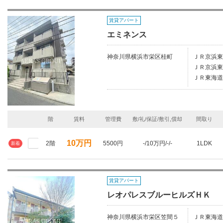
賃貸アパート
エミネンス
神奈川県横浜市栄区桂町
ＪＲ京浜東
ＪＲ京浜東
ＪＲ東海道
階
賃料
管理費
敷/礼/保証/敷引,償却
間取り
10万円
2階
5500円
-/10万円/-/-
1LDK
新着
賃貸アパート
レオパレスブルーヒルズＨＫ
神奈川県横浜市栄区笠間５
ＪＲ東海道