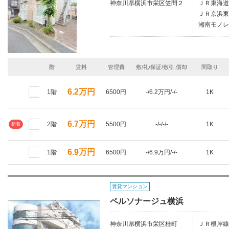
神奈川県横浜市栄区笠間２
ＪＲ東海道
ＪＲ京浜東
湘南モノレ
階
賃料
管理費
敷/礼/保証/敷引,償却
間取り
6.2万円
1階
6500円
-/6.2万円/-/-
1K
6.7万円
2階
5500円
-/-/-/-
1K
新着
6.9万円
1階
6500円
-/6.9万円/-/-
1K
賃貸マンション
ペルソナージュ横浜
神奈川県横浜市栄区桂町
ＪＲ根岸線