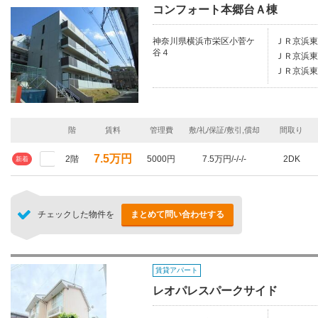
コンフォート本郷台Ａ棟
神奈川県横浜市栄区小菅ケ
ＪＲ京浜東
谷４
ＪＲ京浜東
ＪＲ京浜東
階
賃料
管理費
敷/礼/保証/敷引,償却
間取り
7.5万円
2階
5000円
7.5万円/-/-/-
2DK
新着
チェックした物件を
まとめて問い合わせする
賃貸アパート
レオパレスパークサイド