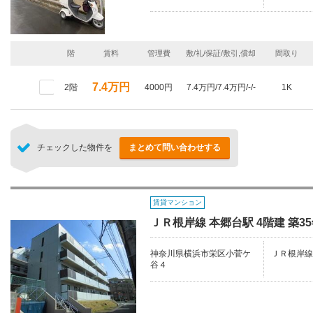
階
賃料
管理費
敷/礼/保証/敷引,償却
間取り
7.4万円
2階
4000円
7.4万円/7.4万円/-/-
1K
チェックした物件を
まとめて問い合わせする
賃貸マンション
ＪＲ根岸線 本郷台駅 4階建 築3
神奈川県横浜市栄区小菅ケ
ＪＲ根岸線
谷４