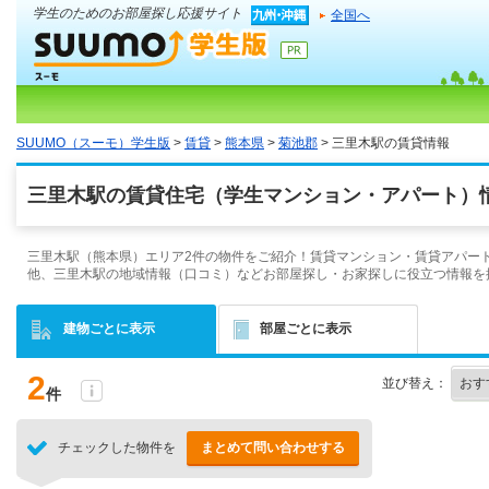
学生のためのお部屋探し応援サイト
全国へ
SUUMO（スーモ）学生版
>
賃貸
>
熊本県
>
菊池郡
> 三里木駅の賃貸情報
三里木駅の賃貸住宅（学生マンション・アパート）情
三里木駅（熊本県）エリア2件の物件をご紹介！賃貸マンション・賃貸アパート
他、三里木駅の地域情報（口コミ）などお部屋探し・お家探しに役立つ情報を
建物ごとに表示
部屋ごとに表示
2
並び替え：
件
チェックした物件を
まとめて問い合わせする