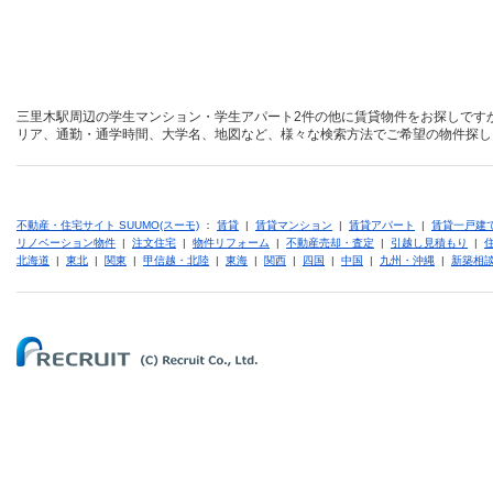
三里木駅周辺の学生マンション・学生アパート2件の他に賃貸物件をお探しです
リア、通勤・通学時間、大学名、地図など、様々な検索方法でご希望の物件探し
不動産・住宅サイト SUUMO(スーモ)
：
賃貸
|
賃貸マンション
|
賃貸アパート
|
賃貸一戸建
リノベーション物件
|
注文住宅
|
物件リフォーム
|
不動産売却・査定
|
引越し見積もり
|
北海道
|
東北
|
関東
|
甲信越・北陸
|
東海
|
関西
|
四国
|
中国
|
九州・沖縄
|
新築相