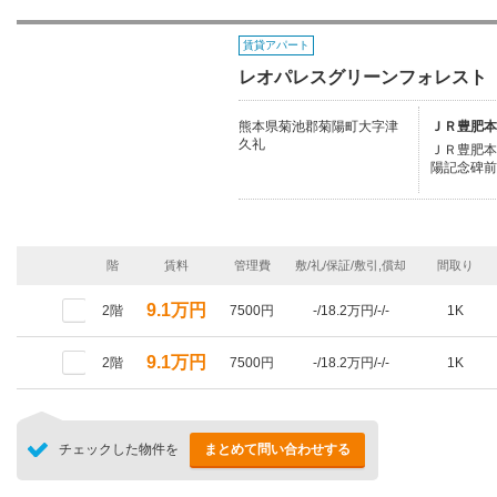
賃貸アパート
レオパレスグリーンフォレスト
熊本県菊池郡菊陽町大字津
ＪＲ豊肥本
久礼
ＪＲ豊肥本線
陽記念碑前
階
賃料
管理費
敷/礼/保証/敷引,償却
間取り
9.1万円
2階
7500円
-/18.2万円/-/-
1K
9.1万円
2階
7500円
-/18.2万円/-/-
1K
チェックした物件を
まとめて問い合わせする